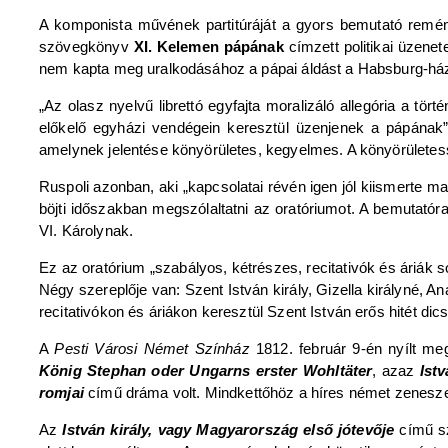
A komponista művének partitúráját a gyors bemutató remén
szövegkönyv
XI. Kelemen pápának
címzett politikai üzene
nem kapta meg uralkodásához a pápai áldást a Habsburg-házr
„Az olasz nyelvű librettó egyfajta moralizáló allegória a tö
előkelő egyházi vendégein keresztül üzenjenek a pápának”.
amelynek jelentése könyörületes, kegyelmes. A könyörület
Ruspoli azonban, aki „kapcsolatai révén igen jól kiismerte m
böjti időszakban megszólaltatni az oratóriumot. A bemutatór
VI. Károlynak.
Ez az oratórium „szabályos, kétrészes, recitativók és áriák so
Négy szereplője van: Szent István király, Gizella királyné, 
recitativókon és áriákon keresztül Szent István erős hitét di
A
Pesti Városi Német Színház
1812. február 9-én nyílt m
König Stephan oder Ungarns erster Wohltäter
, azaz
Istv
romjai
című dráma volt. Mindkettőhöz a híres német zenesz
Az
István király, vagy Magyarország első jótevője
című sz