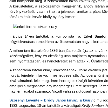
alatt komponált meg. A zeneszámok lazán követik egymást, a 
A kórustételek, a szólószámok megjelenítik, ahogy István a
törvénykezését, valamint azt a jelenetet, amikor a pápa kö
témákra épült István király nyitány ismert.
március 14-én tartottak a komponista fia,
Erkel Sándor
négyfelvonásos zenedráma az ősbemutatón nagy sikert aratott
A millennium tiszteletére 1896-ban játszották újra az István k
közönségsiker, fény és dicsőség után majdnem nyomtalanul e
sem nyomtatásban, és hangfelvételt sem adtak ki. Újrafelfedez
A zenedráma István király uralkodásának utolsó éveiben játsz
horvát fejedelem lánya, Imre jegyese stb. Az opera történ
kívánalmainak felel meg. Imre herceg esküvőjét követően árul
amellyel a megbántott lány megmérgezi Imre herceget. Tettér
ház férfi ágából származó Vazult válassza utódjául, azonban Va
Szörényi Levente – Bródy János
István, a király
című roc
1983. augusztus 18-án tartották a városligeti
Királydombon
. 