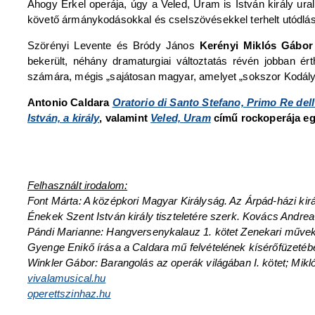
Ahogy Erkel operája, úgy a Veled, Uram is István király ural
követő ármánykodásokkal és cselszövésekkel terhelt utódlási
Szörényi Levente és Bródy János
Kerényi Miklós Gábor
bekerült, néhány dramaturgiai változtatás révén jobban é
számára, mégis „sajátosan magyar, amelyet „sokszor Kodály
Antonio Caldara
Oratorio di Santo Stefano, Primo Re dell
István, a király
, valamint
Veled, Uram
című rockoperája eg
Felhasznált irodalom:
Font Márta: A középkori Magyar Királyság. Az Árpád-házi kir
Énekek Szent István király tiszteletére szerk. Kovács Andr
Pándi Marianne: Hangversenykalauz 1. kötet Zenekari műve
Gyenge Enikő írása a Caldara mű felvételének kísérőfüzetéb
Winkler Gábor: Barangolás az operák világában I. kötet; Mikl
vivalamusical.hu
operettszinhaz.hu