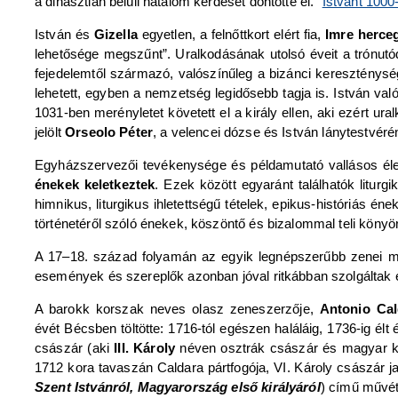
a dinasztián belüli hatalom kérdését döntötte el.”
Istvánt 1000
István és
Gizella
egyetlen, a felnőttkort elért fia,
Imre herce
lehetősége megszűnt”. Uralkodásának utolsó éveit a trónutódl
fejedelemtől származó, valószínűleg a bizánci kereszténysé
lehetett, egyben a nemzetség legidősebb tagja is. István való
1031-ben merényletet követett el a király ellen, aki ezért ura
jelölt
Orseolo Péter
, a velencei dózse és István lánytestvérén
Egyházszervezői tevékenysége és példamutató vallásos éle
énekek keletkeztek
. Ezek között egyaránt találhatók litu
himnikus, liturgikus ihletettségű tételek, epikus-históriás én
történetéről szóló énekek, köszöntő és bizalommal teli köny
A 17–18. század folyamán az egyik legnépszerűbb zenei műf
események és szereplők azonban jóval ritkábban szolgáltak egy
A barokk korszak neves olasz zeneszerzője,
Antonio Cal
évét Bécsben töltötte: 1716-tól egészen haláláig, 1736-ig él
császár (aki
III. Károly
néven osztrák császár és magyar ki
1712 kora tavaszán Caldara pártfogója, VI. Károly császár
Szent Istvánról, Magyarország első királyáról
) című művét