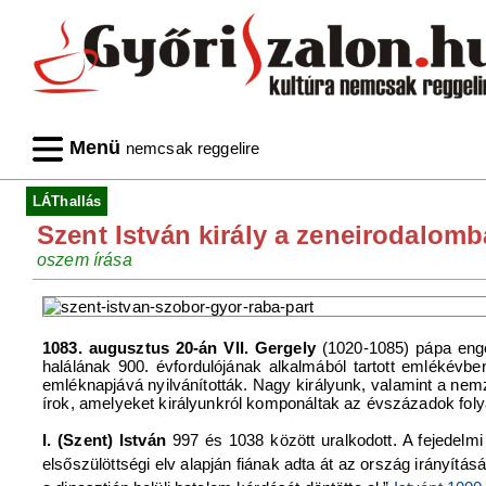
Menü
nemcsak reggelire
LÁThallás
Szent István király a zeneirodalom
oszem írása
1083. augusztus 20-án VII. Gergely
(1020-1085) pápa enge
halálának 900. évfordulójának alkalmából tartott emlékévbe
emléknapjává nyilvánították. Nagy királyunk, valamint a nemze
írok, amelyeket királyunkról komponáltak az évszázadok fol
I. (Szent) István
997 és 1038 között uralkodott. A fejedelmi
elsőszülöttségi elv alapján fiának adta át az ország irányí