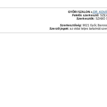
GYŐRI SZALON
a
DR. KOVÁ
Felelős szerkesztő:
SZILV
Szerkesztők:
SZABÓ 
Szerkesztőség:
9021 Győr, Baross 
Szerzői jogok:
az oldal teljes tartalmát sze