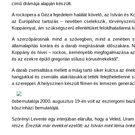
című drámája alapján készült.
A rockopera a Géza fejedelem halálát követő, az István és Ko
az Európához tartozás – nevében cselekszik, törvényszerű
Koppánnyal, ám szükségszerű ellentétüket feloldhatatlanná kö
A szerzőpárosnak mind a szövegben, mind a zenében siker
államalapítás korára és a darab megírásának időszakára. N
Koppány és hívei – rockos, keményebb megfogalmazása az em
és az ezekre épülő gregorián stílusú kórusénekektől”.
A darab zsenialitása mellett a máig tartó siker kulcsa az ének
hangjukkal és zseniális alakításukkal tették felejthetetlenné 
a szereppel. A helyszínen készült filmen és lemezen generációk
ősbemutatója 2000. augusztus 19-én volt az esztergomi bazil
kőszínházi bemutatóját.
Szörényi Levente egy interjúban elárulta, hogy a Veled, Uram
része. Éreztük már évekkel ezelőtt: az István mint téma önké