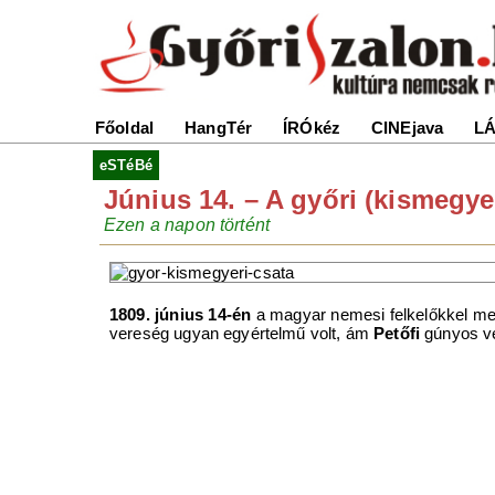
Főoldal
HangTér
ÍRÓkéz
CINEjava
LÁ
eSTéBé
Június 14. – A győri (kismegye
Ezen a napon történt
1809. június 14-én
a magyar nemesi felkelőkkel mege
vereség ugyan egyértelmű volt, ám
Petőfi
gúnyos ve