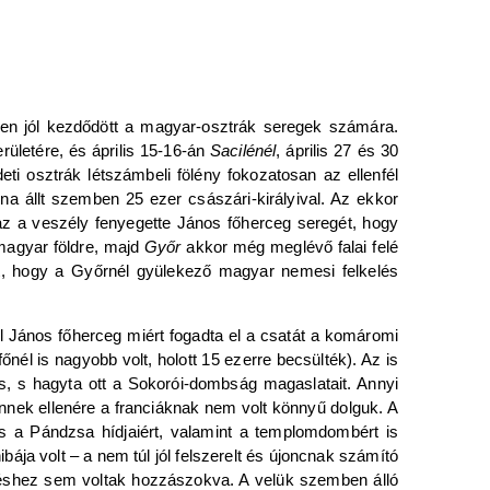
en jól kezdődött a magyar-osztrák seregek számára.
rületére, és április 15-16-án
Sacilénél
, április 27 és 30
eti osztrák létszámbeli fölény fokozatosan az ellenfél
na állt szemben 25 ezer császári-királyival. Az ekkor
az a veszély fenyegette János főherceg seregét, hogy
magyar földre, majd
Győr
akkor még meglévő falai felé
tt, hogy a Győrnél gyülekező magyar nemesi felkelés
el János főherceg miért fogadta el a csatát a komáromi
őnél is nagyobb volt, holott 15 ezerre becsülték). Az is
s, s hagyta ott a Sokorói-dombság magaslatait. Annyi
ennek ellenére a franciáknak nem volt könnyű dolguk. A
és a Pándzsa hídjaiért, valamint a templomdombért is
bája volt – a nem túl jól felszerelt és újoncnak számító
örgéshez sem voltak hozzászokva. A velük szemben álló