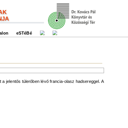
AK
NJA
alon
eSTéBé
 a jelentős túlerőben lévő francia-olasz hadsereggel. A