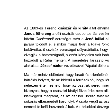
Az 1809-es
Ferenc császár és király
által elham
János főherceg
a déli osztrák csoportosítás vezér
között
Caldieronál
vereséget mért a
Jenő itáliai al
javára tolódott el, s mikor május 8-án a
Piave foly
bekövetkező osztrák vereséget súlyosbította, hog
elvágják a hátországától, s ezért kénytelen volt ha
húzódott a Rába mentén. A menetelés fárasztó vol
alakulatai
József nádor
vezetésével Pápától délre 
Ma már nehéz eldönteni, hogy fáradt és ellenfelénél
hátrálás helyett, de az kiderül a forrásokból, hogy 
nehezen értelmezhető, hogy az osztrák sereg mié
bizonyos, hogy a császári-királyi fővezérlet nem áll
kismegyeri magtárat, és az azt körülkerítő falat 
sokórás elkeseredett harc folyt. A csata végül az os
nemesi felkelő huszárok álltak. Az árkokkal átszeg