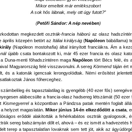
Mikor emeltek már emlékszobort
A sok hős lábnak, mely ott úgy futott?”
(
Petőfi Sándor: A nép nevében
)
arkodottan megkezdett
osztrák-francia háború
az olasz hadszíntér
e április közepén betört az
Itáliai királyság
(
Napóleon
bábállama) te
király
(Napóleon mostohafia) által irányított franciákra. Ám a kezd
ónál
újabb csata bontakozott ki, már 45 ezer francia és olasz kato
y a Duna-menti főhadszíntéren maga
Napóleon
tört Bécs felé, és 
daival Magyarország felé visszavonulni. A sereg
Körmend
táján ért 
t, és a katonák igencsak lerongyolódtak. Némi erősítést jelente
csatlakoztak János főherceghez.
 számbelileg és tapasztalatilag is gyengébb (40 ezer fős) seregév
lényegesen alábecsülte a francia-olasz hadsereg létszámát (50 ezer f
rt
Kismegyerrel
a központban a Pándzsa patak mentén foglalt állá
t a helyzet magaslatán.
Mikor június 14-én elkezdődött a csata
, 
valóságos erőddé alakították a fehérkabátos osztrák gyalogosok, 
ztrák sereg balszárnyán dőlt el, ahová – és ez ismét a hadvezetés hi
delt terep a tapasztalatlan lovaknak sem tett jót, akik az ágyúd