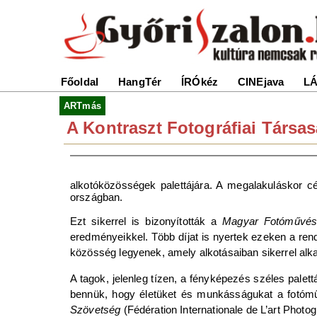
Főoldal
HangTér
ÍRÓkéz
CINEjava
LÁ
ARTmás
A Kontraszt Fotográfiai Társasá
alkotóközösségek palettájára. A megalakuláskor c
országban.
Ezt sikerrel is bizonyították a
Magyar Fotóművész
eredményeikkel. Több díjat is nyertek ezeken a r
közösség legyenek, amely alkotásaiban sikerrel alka
A tagok, jelenleg tízen, a fényképezés széles palet
bennük, hogy életüket és munkásságukat a fotómű
Szövetség
(Fédération Internationale de L’art Phot