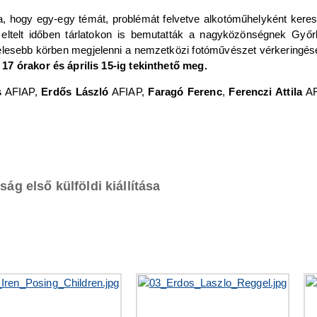
 hogy egy-egy témát, problémát felvetve alkotóműhelyként keresse
az eltelt időben tárlatokon is bemutatták a nagyközönségnek Gy
zélesebb körben megjelenni a nemzetközi fotóművészet vérkeringésé
17 órakor és április 15-ig tekinthető meg.
s
AFIAP,
Erdős László
AFIAP,
Faragó Ferenc
,
Ferenczi Attila
AF
ág első külföldi kiállítása