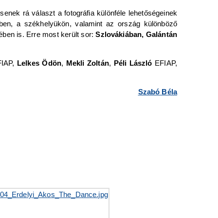
nek rá választ a fotográfia különféle lehetőségeinek
őrben, a székhelyükön, valamint az ország különböző
ben is. Erre most került sor:
Szlovákiában, Galántán
IAP,
Lelkes Ödön
,
Mekli Zoltán
,
Péli László
EFIAP,
Szabó Béla