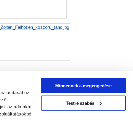
Mindennek a megengedése
biztosításához,
ező
Testre szabás
ják az adatokat
olgáltatásokból
2016.03.23
LIS MAGAZINJA