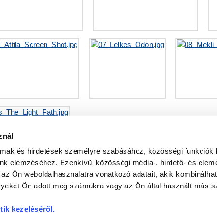
znál
almak és hirdetések személyre szabásához, közösségi funkciók 
unk elemzéséhez. Ezenkívül közösségi média-, hirdető- és elem
 az Ön weboldalhasználatra vonatkozó adatait, akik kombinálhat
yeket Ön adott meg számukra vagy az Ön által használt más sz
tik kezeléséről
.
N
a
DR. KOVÁCS PÁL KÖNYVTÁR ÉS KÖZÖSSÉGI TÉR
INTERNETES KULTURÁ