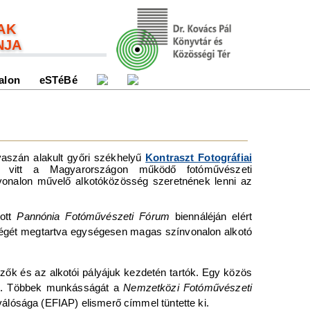
AK
NJA
alon
eSTéBé
vaszán alakult győri székhelyű
Kontraszt Fotográfiai
t vitt a Magyarországon működő fotóművészeti
nvonalon művelő alkotóközösség szeretnének lenni az
tott
Pannónia Fotóművészeti Fórum
biennáléján elért
űségét megtartva egységesen magas színvonalon alkotó
ezők és az alkotói pályájuk kezdetén tartók. Egy közös
ták. Többek munkásságát a
Nemzetközi Fotóművészeti
álósága (EFIAP) elismerő címmel tüntette ki.