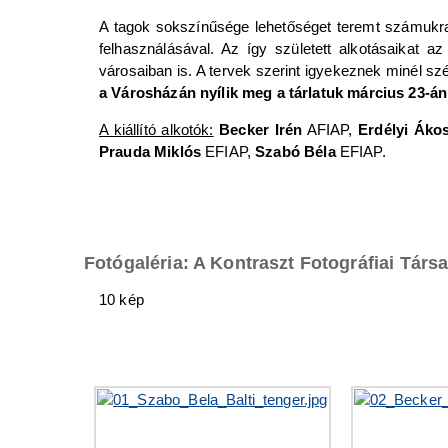
A tagok sokszínűsége lehetőséget teremt számukra,
felhasználásával. Az így született alkotásaikat 
városaiban is. A tervek szerint igyekeznek minél s
a Városházán nyílik meg a tárlatuk március 23-án 
A kiállító alkotók:
Becker Irén
AFIAP,
Erdélyi Áko
Prauda Miklós
EFIAP,
Szabó Béla
EFIAP.
Fotógaléria: A Kontraszt Fotográfiai Társas
10 kép