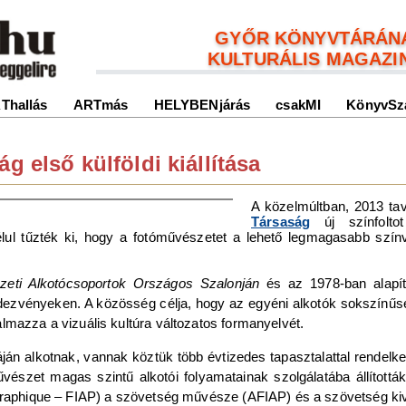
GYŐR KÖNYVTÁRÁN
KULTURÁLIS MAGAZI
Thallás
ARTmás
HELYBENjárás
csakMI
KönyvSz
g első külföldi kiállítása
A közelmúltban, 2013 ta
Társaság
új színfolto
élul tűzték ki, hogy a fotóművészetet a lehető legmagasabb szí
eti Alkotócsoportok Országos Szalonján
és az 1978-ban alapí
endezvényeken. A közösség célja, hogy az egyéni alkotók sokszín
lmazza a vizuális kultúra változatos formanyelvét.
táján alkotnak, vannak köztük több évtizedes tapasztalattal rendelk
vészet magas szintű alkotói folyamatainak szolgálatába állítot
ographique – FIAP) a szövetség művésze (AFIAP) és a szövetség kiv