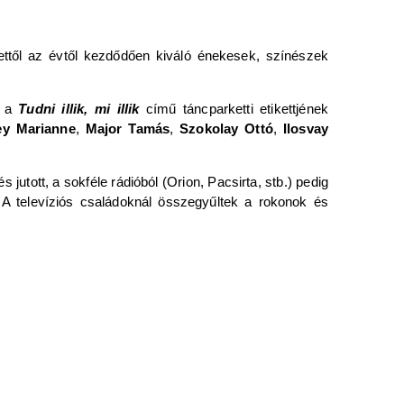
ettől az évtől kezdődően kiváló énekesek, színészek
a
Tudni illik, mi illik
című táncparketti etikettjének
ey Marianne
,
Major Tamás
,
Szokolay Ottó
,
Ilosvay
utott, a sokféle rádióból (Orion, Pacsirta, stb.) pedig
. A televíziós családoknál összegyűltek a rokonok és