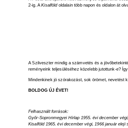
2-ig. A
Kisalföld
oldalain több napon és oldalon át olv
A Szilveszter mindig a számvetés és a jövőbetekintés
reményeink teljesüléséhez közelebb jutottunk-e? Így 
Mindenkinek jó szórakozást, sok örömet, nevetést kí
BOLDOG ÚJ ÉVET!
Felhasznált források:
Győr-Sopronmegyei Hírlap 1955. évi december végi, 
Kisalföld 1965. évi december végi, 1966 január eleji