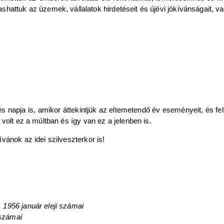
ashattuk az üzemek, vállalatok hirdetéseit és újévi jókívánságait, 
 napja is, amikor áttekintjük az eltemetendő év eseményeit, és fel
volt ez a múltban és így van ez a jelenben is.
vánok az idei szilveszterkor is!
1956 január eleji számai
 számai