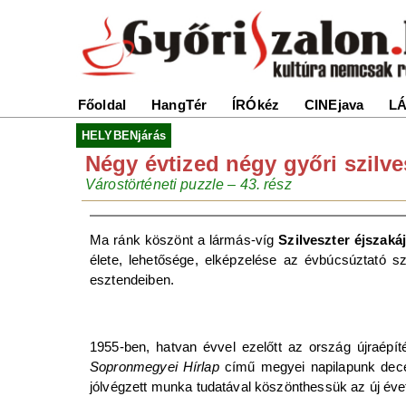
Főoldal
HangTér
ÍRÓkéz
CINEjava
LÁ
HELYBENjárás
Négy évtized négy győri szilve
Várostörténeti puzzle – 43. rész
Ma ránk köszönt a lármás-víg
Szilveszter éjszaká
élete, lehetősége, elképzelése az évbúcsúztató 
esztendeiben.
1955-ben, hatvan évvel ezelőtt az ország újraépí
Sopronmegyei Hírlap
című megyei napilapunk decem
jólvégzett munka tudatával köszönthessük az új évet