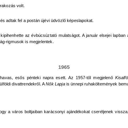
órakozás volt.
és adtak fel a postán újévi üdvözlő képeslapokat.
 kipihenhette az évbúcsúztató mulatságot. A január elsejei lapban 
ság-rigmusok is megjelentek.
1965
havas, esős pénteki napra esett. Az 1957-től megjelenő
Kisalfö
ülföldi divattrendekről. A
Nők Lapja
is ünnepi ruhaköltemények bemutat
, hogy a város boltjaiban karácsonyi ajándékokat cseréljenek vissz