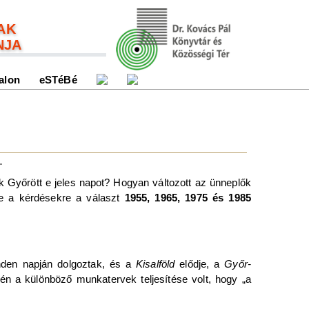
AK
NJA
alon
eSTéBé
ék Győrött e jeles napot? Hogyan változott az ünneplők
re a kérdésekre a választ
1955, 1965, 1975 és 1985
inden napján dolgoztak, és a
Kisalföld
elődje, a
Győr-
n a különböző munkatervek teljesítése volt, hogy „a