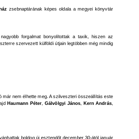
ház
zsebnaptárának képes oldala a megyei könyvtár
nagyobb forgalmat bonyolítottak a taxik, hiszen az
szterre szervezett külföldi útjain legtöbben még mindig
 már nem élhette meg. A szilveszteri összeállítás este
majd
Haumann Péter
,
Gálvölgyi János
,
Kern András
,
vánhattak boldog új esztendőt december 30-ától január