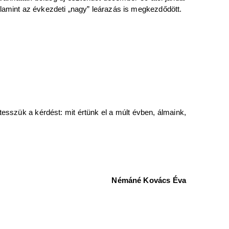
valamint az évkezdeti „nagy” leárazás is megkezdődött.
tesszük a kérdést: mit értünk el a múlt évben, álmaink,
Némáné Kovács Éva