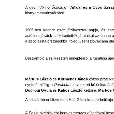
A győri
Viking Üdítőipari Vállalat
és a
Győri Szeszi
kisnyomtatványtárából:
1985-ben keddre esett Szilveszter napja, és est
autóbuszjáratok csökkentették járataikat az ünnep ala
a szocialista országokba, főleg Csehszlovákiába utaz
Beszámoló a szilveszteri ünneplésről a
Kisalföld
újé
Márkus László
és
Körmendi János
közös produkció
nyolctól éjfélig a
Parabola
szilveszteri különkiadásáv
Bodrogi Gyula
és
Kabos László
kettőse,
Markos 
A televízióban közvetített Hofi Géza-kabaré kritikája
A
Posta
akciójaként kedvezményes díjtarifával beszé