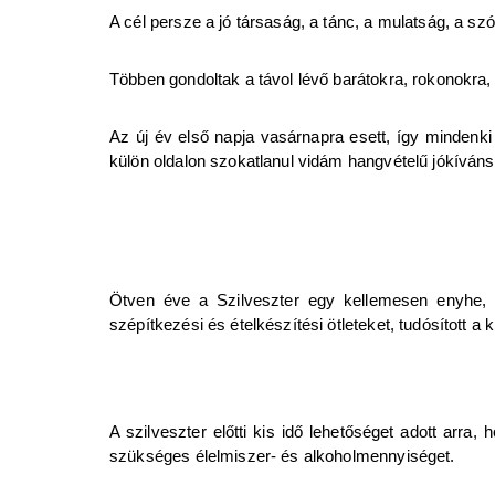
A cél persze a jó társaság, a tánc, a mulatság, a sz
Többen gondoltak a távol lévő barátokra, rokonokra, 
Az új év első napja vasárnapra esett, így mindenki
külön oldalon szokatlanul vidám hangvételű jókíván
Ötven éve a Szilveszter egy kellemesen enyhe, 
szépítkezési és ételkészítési ötleteket, tudósított a k
A szilveszter előtti kis idő lehetőséget adott arra
szükséges élelmiszer- és alkoholmennyiséget.