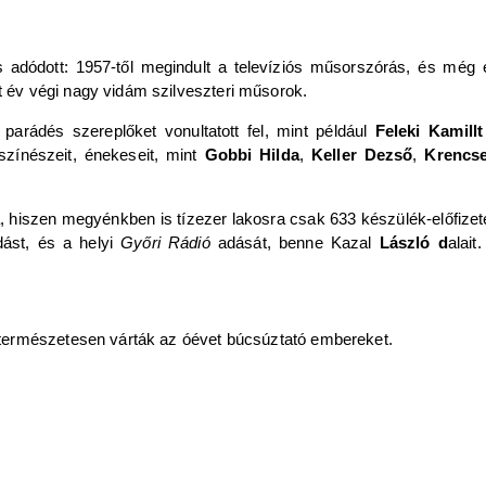
 adódott: 1957-től megindult a televíziós műsorszórás, és még 
év végi nagy vidám szilveszteri műsorok.
arádés szereplőket vonultatott fel, mint például
Feleki Kamillt
zínészeit, énekeseit, mint
Gobbi Hilda
,
Keller Dezső
,
Krencs
 hiszen megyénkben is tízezer lakosra csak 633 készülék-előfizetés j
dást, és a helyi
Győri Rádió
adását, benne Kazal
László d
alait
természetesen várták az óévet búcsúztató embereket.