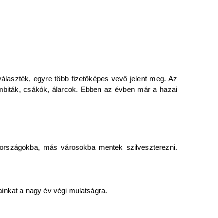
választék, egyre több fizetőképes vevő jelent meg. Az
rombiták, csákók, álarcok. Ebben az évben már a hazai
ta országokba, más városokba mentek szilveszterezni.
inkat a nagy év végi mulatságra.