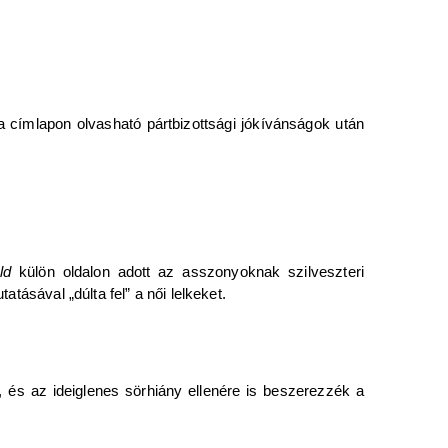
a címlapon olvasható pártbizottsági jókívánságok után
ld
külön oldalon adott az asszonyoknak szilveszteri
ásával „dúlta fel” a női lelkeket.
a, és az ideiglenes sörhiány ellenére is beszerezzék a