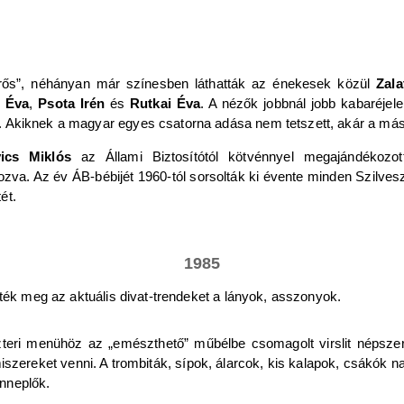
merős”, néhányan már színesben láthatták az énekesek közül
Zala
 Éva
,
Psota Irén
és
Rutkai Éva
. A nézők jobbnál jobb kabaréje
. Akiknek a magyar egyes csatorna adása nem tetszett, akár a máso
ics Miklós
az Állami Biztosítótól kötvénnyel megajándékozott 
zva. Az év ÁB-bébijét 1960-tól sorsolták ki évente minden Szilveszt
ét.
1985
ték meg az aktuális divat-trendeket a lányok, asszonyok.
teri menühöz az „emészthető” műbélbe csomagolt virslit népszer
iszereket venni. A trombiták, sípok, álarcok, kis kalapok, csákók n
nneplők.