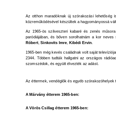
Az otthon maradóknak új szórakozási lehetőség is
közreműködésével készültek a hagyományossá vált 
Az 1965-ös szilveszteri kabaré és zenés műsora p
paródiájában, és bőven sorolhatnám a kor neves s
Róbert
,
Sinkovits Imre
,
Kibédi Ervin
.
1965-ben még kevés családnak volt saját televíziója,
2344. Többen tudták hallgatni az országos rádióa
szomszédok, és együtt élvezték az adást.
Az éttermek, vendéglők és egyéb szórakozóhelyek 
A Márvány étterem 1965-ben:
A Vörös Csillag étterem 1965-ben: