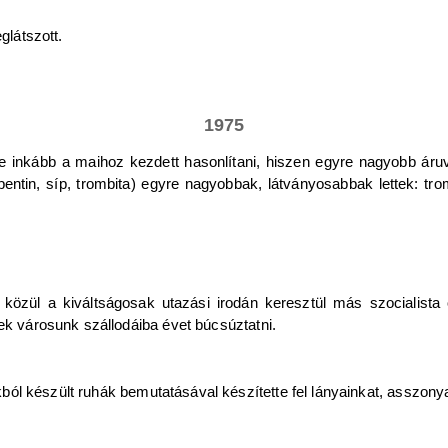
glátszott.
1975
re inkább a maihoz kezdett hasonlítani, hiszen egyre nagyobb áru
erpentin, síp, trombita) egyre nagyobbak, látványosabbak lettek: t
ek közül a kiváltságosak utazási irodán keresztül más szocialis
tek városunk szállodáiba évet búcsúztatni.
ól készült ruhák bemutatásával készítette fel lányainkat, asszonya