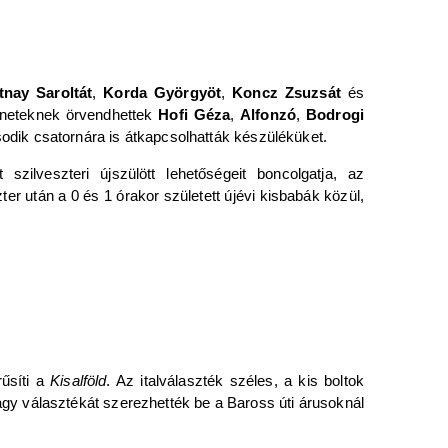
tnay Saroltát
,
Korda Györgyöt
,
Koncz Zsuzsát
és
leneteknek örvendhettek
Hofi Géza
,
Alfonzó
,
Bodrogi
dik csatornára is átkapcsolhatták készüléküket.
szilveszteri újszülött lehetőségeit boncolgatja, az
er után a 0 és 1 órakor született újévi kisbabák közül,
űsíti a
Kisalföld
. Az italválaszték széles, a kis boltok
agy választékát szerezhették be a Baross úti árusoknál