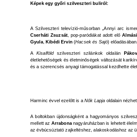
Képek egy győri szilveszteri buliról:
A Szilveszteri televízió-műsorban „Annyi arc is
Cserháti Zsuzsát
, pop-paródiákat adott elő
Almási
Gyula
,
Kibédi Ervin
(
Hacsek és Sajó
) előadásában
A
Kisalföld
szilveszteri szilánkok oldalán
Pákov
életlehetőségek és életminőségek változását karikíro
és a szerencsés anyagi támogatással kezdhette élet
Harminc évvel ezelőtt is a
Nők Lapja
oldalain nézhet
A boltokban újdonságként a hagyományos szilvesz
mellett az
Arrabona
nagyáruházban is lehetett élelm
az évbúcsúztató zajkeltéshez, alakoskodáshoz az ü