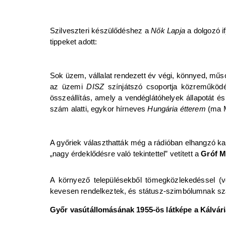
Szilveszteri készülődéshez a
Nők Lapja
a dolgozó i
tippeket adott:
Sok üzem, vállalat rendezett év végi, könnyed, műso
az üzemi
DISZ
színjátszó csoportja közreműköd
összeállítás, amely a vendéglátóhelyek állapotát é
szám alatti, egykor hírneves
Hungária étterem
(ma M
A győriek választhatták még a rádióban elhangzó ka
„nagy érdeklődésre való tekintettel” vetített a
Gróf M
A környező településekből tömegközlekedéssel (v
kevesen rendelkeztek, és státusz-szimbólumnak szá
Győr vasútállomásának 1955-ös látképe a Kálvári