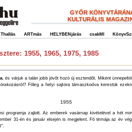
GYŐR KÖNYVTÁRÁN
KULTURÁLIS MAGAZI
Thallás
ARTmás
HELYBENjárás
csakMI
KönyvSz
sztere: 1955, 1965, 1975, 1985
ja
, és várjuk a talán jobb jövőt hozó új esztendőt. Miként ünnepelt
szórakozásról? Főleg a helyi sajtóra támaszkodva kerestük ezek
1955
tési programja zajlott. Az emberek vasárnap kivételével a hét m
ber 31-én és január elsején is megjelent. Fő témája az év végé
”.