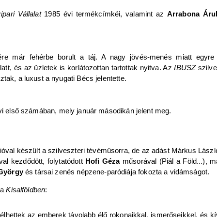
pari Vállalat
1985 évi termékcímkéi, valamint az
Arrabona Áru
ére már fehérbe borult a táj. A nagy jövés-menés miatt egyre 
tt, és az üzletek is korlátozottan tartottak nyitva. Az
IBUSZ
szilve
tak, a luxust a nyugati Bécs jelentette.
vi első számában, mely január másodikán jelent meg.
val készült a szilveszteri tévéműsorra, de az adást Márkus László
al kezdődött, folytatódott
Hofi Géza
műsorával (Piál a Föld...), 
György
és társai zenés népzene-paródiája fokozta a vidámságot.
 a
Kisalföldben
:
lhettek az emberek távolabb élő rokonaikkal, ismerőseikkel, és kí