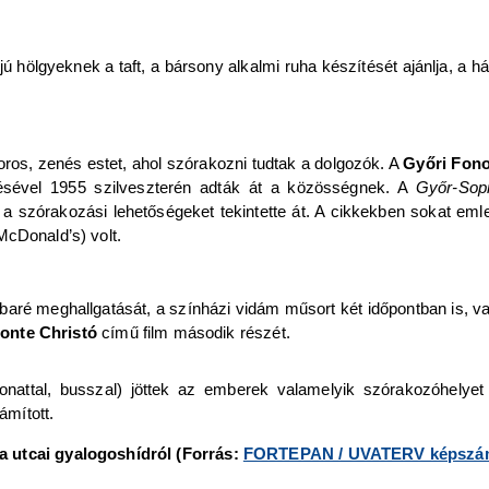
fjú hölgyeknek a taft, a bársony alkalmi ruha készítését ajánlja, 
ros, zenés estet, ahol szórakozni tudtak a dolgozók. A
Győri Fon
ésével 1955 szilveszterén adták át a közösségnek. A
Győr-Sop
s a szórakozási lehetőségeket tekintette át. A cikkekben sokat eml
cDonald’s) volt.
baré meghallgatását, a színházi vidám műsort két időpontban is, 
onte Christó
című film második részét.
onattal, busszal) jöttek az emberek valamelyik szórakozóhelyet
mított.
a utcai gyalogoshídról (Forrás:
FORTEPAN / UVATERV képszám