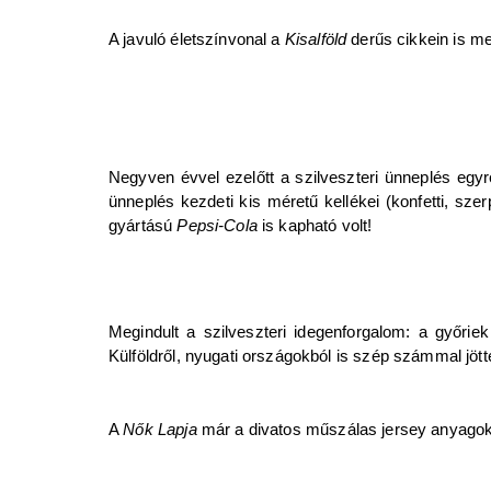
A javuló életszínvonal a
Kisalföld
derűs cikkein is me
Negyven évvel ezelőtt a szilveszteri ünneplés egy
ünneplés kezdeti kis méretű kellékei (konfetti, sz
gyártású
Pepsi-Cola
is kapható volt!
Megindult a szilveszteri idegenforgalom: a győri
Külföldről, nyugati országokból is szép számmal jöt
A
Nők Lapja
már a divatos műszálas jersey anyagokb