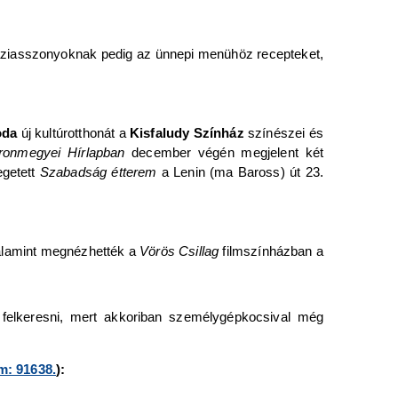
a háziasszonyoknak pedig az ünnepi menühöz recepteket,
oda
új kultúrotthonát a
Kisfaludy Színház
színészei és
ronmegyei Hírlapban
december végén megjelent két
egetett
Szabadság étterem
a Lenin (ma Baross) út 23.
valamint megnézhették a
Vörös Csillag
filmszínházban a
 felkeresni, mert akkoriban személygépkocsival még
: 91638.
):