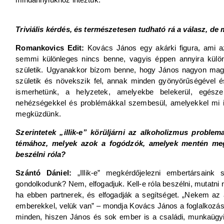
Triviális kérdés, és természetesen tudható rá a válasz, de
Romankovics Edit:
Kovács János egy akárki figura, ami azt 
semmi különleges nincs benne, vagyis éppen annyira külön
születik. Ugyanakkor bízom benne, hogy János nagyon magy
születik és növekszik fel, annak minden gyönyörűségével
ismerhetünk, a helyzetek, amelyekbe belekerül, egésze
nehézségekkel és problémákkal szembesül, amelyekkel mi is
megküzdünk.
Szerintetek „illik-e” körüljárni az alkoholizmus problem
témához, melyek azok a fogódzók, amelyek mentén megr
beszélni róla?
Szántó Dániel:
„Illik-e” megkérdőjelezni embertársaink
gondolkodunk? Nem, elfogadjuk. Kell-e róla beszélni, mutatni n
ha ebben partnerek, és elfogadják a segítséget. „Nekem az
emberekkel, velük van” – mondja Kovács János a foglalkozás
minden, hiszen János és sok ember is a családi, munkaügyi, 