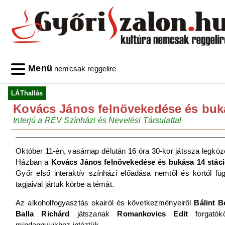
Menü
nemcsak reggelire
LÁThallás
Kovács János felnövekedése és buk
Interjú a RÉV Színházi és Nevelési Társulattal
Október 11-én, vasárnap délután 16 óra 30-kor játssza legkö
Házban a
Kovács János felnövekedése és bukása 14 stác
Győr első interaktív színházi előadása nemtől és kortól füg
tagjaival jártuk körbe a témát.
Az alkoholfogyasztás okairól és következményeiről
Bálint B
Balla Richárd
játszanak
Romankovics Edit
forgatók
mindannyiukhoz intéztük.