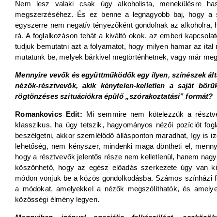
Nem lesz valaki csak úgy alkoholista, menekülésre has
megszerzéséhez. És ez benne a legnagyobb baj, hogy a seb
egyszerre nem negatív tényezőként gondolnak az alkoholra, 
rá. A foglalkozáson tehát a kiváltó okok, az emberi kapcsol
tudjuk bemutatni azt a folyamatot, hogy milyen hamar az ital 
mutatunk be, melyek bárkivel megtörténhetnek, vagy már meg i
Mennyire vevők és együttműködők egy ilyen, színészek által
nézők-résztvevők, akik kénytelen-kelletlen a saját bőr
rögtönzéses szituációkra épülő „szórakoztatási” formát?
Romankovics Edit:
Mi semmire nem kötelezzük a résztvev
klasszikus, ha úgy tetszik, hagyományos nézői pozíciót fogla
beszélgetni, akkor szemlélődő állásponton maradhat, így is i
lehetőség, nem kényszer, mindenki maga döntheti el, mennyi
hogy a résztvevők jelentős része nem kelletlenül, hanem nagy
köszönhető, hogy az egész előadás szerkezete úgy van ki
módon vonjuk be a közös gondolkodásba. Számos színházi fo
a módokat, amelyekkel a nézők megszólíthatók, és amelye
közösségi élmény legyen.