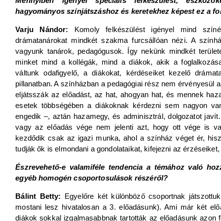
Mennyiben igényel speciális felkészülést, eszközö
hagyományos színjátszáshoz és keretekhez képest ez a f
Varju Nándor:
Komoly felkészülést igényel mind színé
drámatanárokat mindkét szakma furcsállóan nézi. A szín
vagyunk tanárok, pedagógusok. Így nekünk mindkét terület
minket mind a kollégák, mind a diákok, akik a foglalkozásain
váltunk odafigyelő, a diákokat, kérdéseiket kezelő drámat
pillanatban. A színházban a pedagógiai rész nem érvényesül 
eljátsszák az előadást, az hat, ahogyan hat, és mennek haza
esetek többségében a diákoknak kérdezni sem nagyon van
engedik –, aztán hazamegy, és adminisztrál, dolgozatot jav
vagy az előadás vége nem jelenti azt, hogy ott vége is 
kezdődik csak az igazi munka, ahol a színház véget ér, hisz
tudják ők is elmondani a gondolataikat, kifejezni az érzéseiket, 
Észrevehető-e valamiféle tendencia a témához való hozz
egyéb homogén csoportosulások részéről?
Bálint Betty:
Egyelőre két különböző csoportnak játszottuk
mostani lesz hivatalosan a 3. előadásunk). Ami már két elő
diákok sokkal izgalmasabbnak tartották az előadásunk azon fel