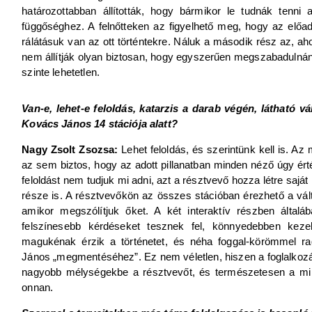
határozottabban állították, hogy bármikor le tudnák tenni 
függőséghez. A felnőtteken az figyelhető meg, hogy az előad
rálátásuk van az ott történtekre. Náluk a második rész az, ah
nem állítják olyan biztosan, hogy egyszerűen megszabadulnána
szinte lehetetlen.
Van-e, lehet-e feloldás, katarzis a darab végén, látható 
Kovács János 14 stációja alatt?
Nagy Zsolt Zsozsa:
Lehet feloldás, és szerintünk kell is. A
az sem biztos, hogy az adott pillanatban minden néző úgy érté
feloldást nem tudjuk mi adni, azt a résztvevő hozza létre sajá
része is. A résztvevőkön az összes stációban érezhető a vál
amikor megszólítjuk őket. A két interaktív részben által
felszínesebb kérdéseket tesznek fel, könnyedebben keze
magukénak érzik a történetet, és néha foggal-körömmel 
János „megmentéséhez”. Ez nem véletlen, hiszen a foglalkozá
nagyobb mélységekbe a résztvevőt, és természetesen a mi f
onnan.