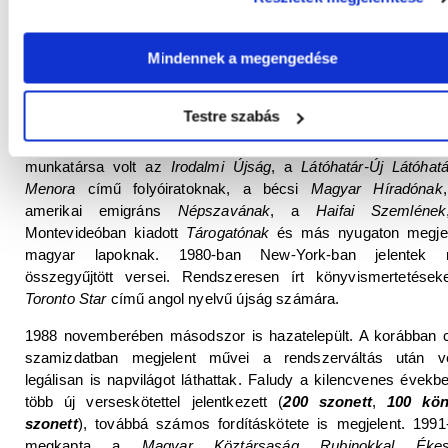
Torontóba, ennek egyetemén a közép-európai irodalomról tar
előadásokat. 1972-ben a torontói egyetem díszdoktorává avat
Mindennek a megengedése
1975-ben a quèbeci
Bishop University
-n tartott előadásokat.
Tagja volt az
Ötágú Síp
című rövid életű amerikai magyar irod
Testre szabás
folyóirat szerkesztőbizottságának, 1986-1989-ben a chic
Szivárvány
című folyóirat szerkesztőségének. Ezek mel
munkatársa volt az
Irodalmi Újság
, a
Látóhatár-Új Látóhatá
Menora
című folyóiratoknak, a bécsi
Magyar Híradónak
amerikai emigráns
Népszavának
, a
Haifai Szemlének
Montevideóban kiadott
Tárogatónak
és más nyugaton megje
magyar lapoknak. 1980-ban New-York-ban jelentek
összegyűjtött versei. Rendszeresen írt könyvismertetések
Toronto Star
című angol nyelvű újság számára.
1988 novemberében másodszor is hazatelepült. A korábban 
szamizdatban megjelent művei a rendszerváltás után v
legálisan is napvilágot láthattak. Faludy a kilencvenes évekbe
több új verseskötettel jelentkezett (
200 szonett
,
100 kö
szonett
), továbbá számos fordításkötete is megjelent. 1991
megkapta a
Magyar Köztársaság Rubinokkal Ékesí