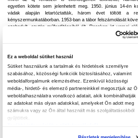
egyetlen kötete sem jelenhetett meg. 1950. június 14-én ko
vádak alapján letartóztatták, három évet töltött a re
kényszermunkatáborban. 1953-ban a tábor felszámolását köve
szabadult, ezután műfordításaiból élt. Recsken írt versei elő
Münchenben jelentek meg 1983-ban
Börtönversek 1949-
címen.
1953-ban feleségül vette
Szegő Zsuzsa
újságírót, akivel
Ez a weboldal sütiket használ
letartóztatása előtt kapcsolatban állt. Az 1956-os forradalom i
az
Írószövetségben
és a megújult
Népszavánál
tevékenykedet
Sütiket használunk a tartalmak és hirdetések személyre
szovjet invázió után nyugatra menekült. Párizsban, Londonba
szabásához, közösségi funkciók biztosításához, valamint
angliai kisvárosokban élt. Londoni tartózkodása alatt, 1960-61
weboldalforgalmunk elemzéséhez. Ezenkívül közösségi
angolul írta
a Pokolbéli víg napjaim
című önéletr
média-, hirdető- és elemező partnereinkkel megosztjuk az Ö
visszaemlékezését.
weboldalhasználatra vonatkozó adatait, akik kombinálhatják
az adatokat más olyan adatokkal, amelyeket Ön adott meg
1957 és 1961 között az emigráns
Irodalmi Újság
szerkesztője v
1963-ban meghalt a felesége, ezután 1964-ben Firenzében, 1
számukra vagy az Ön által használt más szolgáltatásokból
ben Málta szigetén élt, végül 1967-ben a kanadai Toront
gyűjtöttek.
telepedett le. 1968-ban a New York-i
Columbia
, 1971-ben a
További információk a sütik kezeléséről
.
Jersey-ben lévő
Montclair Egyetem
, majd a philadelphiai egy
tanáraként dolgozott. Még ebben az esztendőben vissza
Részletek megjelenítése