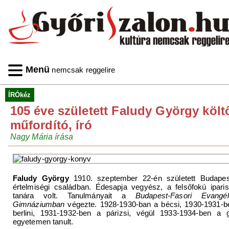
Menü
nemcsak reggelire
ÍRÓkéz
105 éve született Faludy György költ
műfordító, író
Nagy Mária írása
Faludy György
1910. szeptember 22-én született Budapes
értelmiségi családban. Édesapja vegyész, a felsőfokú iparis
tanára volt. Tanulmányait a
Budapest-Fasori Evangél
Gimnáziumban
végezte. 1928-1930-ban a bécsi, 1930-1931-b
berlini, 1931-1932-ben a párizsi, végül 1933-1934-ben a g
egyetemen tanult.