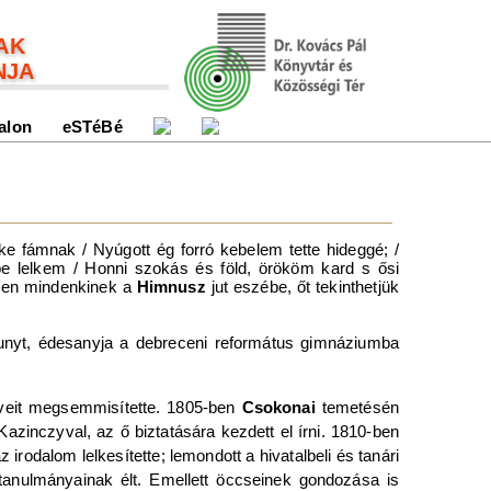
AK
NJA
alon
eSTéBé
e fámnak / Nyúgott ég forró kebelem tette hideggé; /
be lelkem / Honni szokás és föld, örököm kard s ősi
sen mindenkinek a
Himnusz
jut eszébe, őt tekinthetjük
unyt, édesanyja a debreceni református gimnáziumba
űveit megsemmisítette. 1805-ben
Csokonai
temetésén
 Kazinczyval, az ő biztatására kezdett el írni. 1810-ben
irodalom lelkesítette; lemondott a hivatalbeli és tanári
tanulmányainak élt. Emellett öccseinek gondozása is