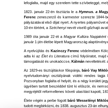
lefoglalta, majd egy szerelem tette szívbeteggé, mel
1823. január 22-én tisztázta le a
Hymnus. a Magya
Ferenc
zeneszerző és karmester szerezte 1844-ben, 
pályázatával első díjat nyert. A nyertes pályaművet 
10-én történt, a
Széchenyi
nevét viselő gőzhajó ava
1989 óta január 22-ét a
Magyar Kultúra Napjaként
január 1-jén életbe lépett Magyarország alaptörvén
A nyelvújítás és
Kazinczy Ferenc
védelmében Köl
adta ki az
Élet és Literatura
című folyóiratot, majd 
támogatását és unokaöccse,
Kálmán
neveltetését: 
Az 1829-es tisztújításkor főispánja,
báró
Vay Mikló
nyelvtudományi osztályának vidéki rendes tagja
Pozsonyban foglalta el helyét, és a négy kerületi jeg
ügyében tartott beszéddel tűnt ki először, és nems
megyéjétől reformellenes követi utasítást kapott, 18
Élete végén a perbe fogott
báró Wesselényi Mikló
tudott megbirkózni, és 1838. augusztus 23-án elhun