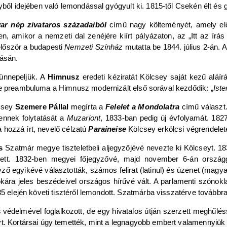
yből idejében való lemondással gyógyult ki. 1815-től Csekén élt és 
r nép zivataros századaiból
című nagy költeményét, amely el
amikor a nemzeti dal zenéjére kiírt pályázaton, az „Itt az írás f
először a budapesti
Nemzeti Színház
mutatta be 1844. július 2-án. 
tásán.
ünnepeljük. A
Himnusz
eredeti kéziratát Kölcsey saját kezű aláí
ye preambuluma a Himnusz modernizált első sorával kezdődik: „
Ist
csey
Szemere Pállal
megírta a
Felelet a Mondolatra
című választ
ennek folytatását a
Muzariont
, 1833-ban pedig új évfolyamát. 18
a hozzá írt, nevelő célzatú
Paraineise
Kölcsey erkölcsi végrendelet
s
Szatmár megye tiszteletbeli aljegyzőjévé nevezte ki Kölcseyt. 
 lett. 1832-ben megyei főjegyzővé, majd november 6-án országg
yző egyikévé választották, számos felirat (latinul) és üzenet (magyar
okára jeles beszédeivel országos hírűvé vált. A parlamenti szónokl
35 elején követi tisztéről lemondott. Szatmárba visszatérve továbbra
s
védelmével foglalkozott, de egy hivatalos útján szerzett meghűlés
yt. Kortársai úgy temették, mint a legnagyobb embert valamennyiük 