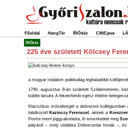
Főoldal
HangTér
ÍRÓkéz
CINEjava
LÁ
ÍRÓkéz
225 éve született Kölcsey Fer
a magyar irodalom politikailag leghaladóbb költőjéne
1790. augusztus 8-án született Sződemeteren, kö
küldte tanulni. A feketehimlő egész életére betegessé
Klasszikus műveltségét a debreceni kollégiumban 
találkozott
Kazinczy Ferenccel
, akinek a
Kreszner
Pestre ment joggyakorlatra, itt ismerkedett meg
Sze
pályáról – mely utóbbira Debrecenbe hívták –, és