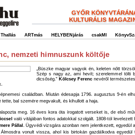
GYŐR KÖNYVTÁRÁN
KULTURÁLIS MAGAZI
Thallás
ARTmás
HELYBENjárás
csakMI
KönyvSz
enc, nemzeti himnuszunk költője
„Büszke magyar vagyok én, keleten nőtt törzsök
Szép s nagy az, ami hevít; szerelemmel tölti 
dicsőség.”
Kölcsey Ferenc
nevéről természete
k.
zépnemesi családban. Miután édesapja 1796. augusztus 9-én elh
 tette, bal szemére megvakult, és kihullott a haja.
alapozta meg. 16 éves kora óta írogatott verseket is, de első m
iccsel
való vitájában fontos adatokkal szolgált. 1808-tól levelezett
mere Pállal
. Ügyvédi vizsgára azonban nem jelentkezett, egyedül az 
 Álmosdra vonult vissza, ahol kis birtokán gazdálkodva egyedül 