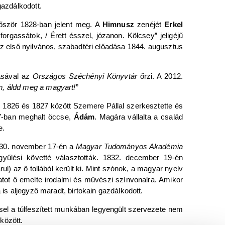
gazdálkodott.
őször 1828-ban jelent meg. A
Himnusz
zenéjét
Erkel
orgassátok, / Érett ésszel, józanon. Kölcsey” jeligéjű
Az első nyilvános, szabadtéri előadása 1844. augusztus
rásával az
Országos Széchényi Könyvtár
őrzi. A 2012.
en, áldd meg a magyart!
”
. 1826 és 1827 között Szemere Pállal szerkesztette és
27-ban meghalt öccse,
Ádám
. Magára vállalta a család
e.
1830. november 17-én a
Magyar Tudományos Akadémia
yűlési követté választották. 1832. december 19-én
ul) az ő tollából került ki. Mint szónok, a magyar nyelv
atot ő emelte irodalmi és művészi színvonalra. Amikor
 is aljegyző maradt, birtokain gazdálkodott.
sel a túlfeszített munkában legyengült szervezete nem
között.