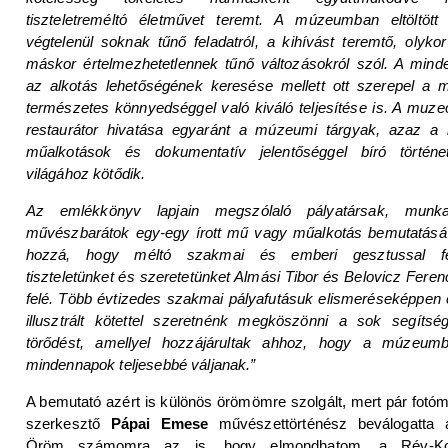
tiszteletreméltó életművet teremt. A múzeumban eltöltöt
végtelenül soknak tűnő feladatról, a kihívást teremtő, olyko
máskor értelmezhetetlennek tűnő változásokról szól. A min
az alkotás lehetőségének keresése mellett ott szerepel a
természetes könnyedséggel való kiváló teljesítése is. A muze
restaurátor hivatása egyaránt a múzeumi tárgyak, azaz a
műalkotások és dokumentatív jelentőséggel bíró történe
világához kötődik.
Az emlékkönyv lapjain megszólaló pályatársak, munk
művészbarátok egy-egy írott mű vagy műalkotás bemutatásáv
hozzá, hogy méltó szakmai és emberi gesztussal fe
tiszteletünket és szeretetünket Almási Tibor és Belovicz Feren
felé. Több évtizedes szakmai pályafutásuk elismeréseképpen
illusztrált kötettel szeretnénk megköszönni a sok segítség
törődést, amellyel hozzájárultak ahhoz, hogy a múzeumba
mindennapok teljesebbé váljanak.”
A bemutató azért is különös örömömre szolgált, mert pár fotóm
szerkesztő
Pápai Emese
művészettörténész beválogatta 
Öröm számomra az is, hogy elmondhatom, a Rév-K