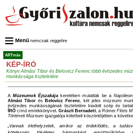
Menü
nemcsak reggelire
ARTmás
KÉP-ÍRÓ
Könyv Almási Tibor és Belovicz Ferenc több évtizedes mú
munkássága tiszteletére
A
Múzeumok Éjszakája
keretében mutatták be a
Napóleon
Almási Tibor
és
Belovicz Ferenc
, két jeles múzeumi mun
évtizedes munkásságának tiszteletére kiadott szép és tart
ÍRÓ
című emlékkönyvet.
Grászli Bernadett
, a
Rómer Flóris M
Történeti Múzeum
igazgatója kötetbeli köszöntőjében a követke
„Vannak élethelyzetek, amikor az érdeklődés, a tudá
kötelesség tökéletes hármasként együttműködve m