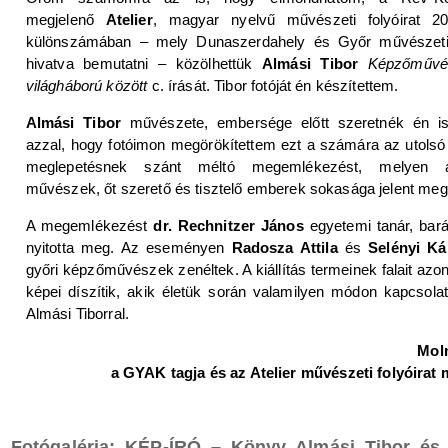
megjelenő
Atelier
, magyar nyelvű művészeti folyóirat 20
különszámában – mely Dunaszerdahely és Győr művészeti é
hivatva bemutatni – közölhettük
Almási Tibor
Képzőművé
világháború között
c. írását. Tibor fotóját én készítettem.
Almási Tibor
művészete, embersége előtt szeretnék én is 
azzal, hogy fotóimon megörökítettem ezt a számára az utolsó 
meglepetésnek szánt méltó megemlékezést, melyen a
művészek, őt szerető és tisztelő emberek sokasága jelent meg
A megemlékezést
dr. Rechnitzer János
egyetemi tanár, bará
nyitotta meg. Az eseményen
Radosza Attila
és
Selényi Ká
győri képzőművészek zenéltek. A kiállítás termeinek falait a
képei díszítik, akik életük során valamilyen módon kapcsolat
Almási Tiborral.
Mol
a GYAK tagja és az Atelier művészeti folyóirat
Fotógaléria: KÉP-ÍRÓ – Könyv Almási Tibor és 