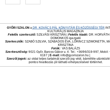
GYŐRI SZALON
a
DR. KOVÁCS PÁL KÖNYVTÁR ÉS KÖZÖSSÉGI TÉR
IN
KULTURÁLIS MAGAZINJA
Felelős szerkesztő:
SZILVÁSI KRISZTIÁN |
Felelős kiadó:
DR. HORVÁTH
DOMONKOS igazgató
Szerkesztők:
SZABÓ SZILVIA, SZABADOS ÉVA, LŐRINCZ SZIMONETTA, 
KRISZTINA
Fotók:
VAS BALÁZS
Szerkesztőség:
9021 Győr, Baross Gábor u. 4. Tel.: +36/96/319-997, Mobil:
6187
|
E-mail:
info@gyoriszalon.hu |
Szerzői jogok:
az oldal teljes tartalmát szerzői jog védi, bármiféle utánközl
pontos hivatkozás jól látható elhelyezésével történhet.