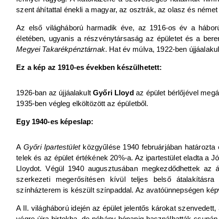
szent áhítattal énekli a magyar, az osztrák, az olasz és német 
Az első világháború harmadik éve, az 1916-os év a hábor
életében, ugyanis a részvénytársaság az épületet és a ber
Megyei Takarékpénztárnak
. Hat év múlva, 1922-ben újjáalaku
Ez a kép az 1910-es években készülhetett:
1926-ban az újjáalakult
Győri Lloyd
az épület bérlőjével megál
1935-ben végleg elköltözött az épületből.
Egy 1940-es képeslap:
A
Győri Ipartestület
közgyűlése 1940 februárjában határozta 
telek és az épület értékének 20%-a. Az ipartestület eladta a J
Lloydot. Végül 1940 augusztusában megkezdődhettek az áté
szerkezeti megerősítésen kívül teljes belső átalakításra
színházterem is készült színpaddal. Az avatóünnepségen képv
A II. világháború idején az épület jelentős károkat szenvedett,
végre újra birtokba, de néhány hónapig használhatták csupán.