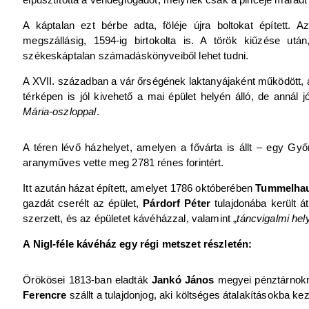
A káptalan ezt bérbe adta, föléje újra boltokat épített. 
megszállásig, 1594-ig birtokolta is. A török kiűzése után
székeskáptalan számadáskönyveiből lehet tudni.
A XVII. században a vár őrségének laktanyájaként működött, a
térképen is jól kivehető a mai épület helyén álló, de annál 
Mária-oszloppal
.
A téren lévő házhelyet, amelyen a fővárta is állt – egy Győ
aranyműves vette meg 2781 rénes forintért.
Itt azután házat épített, amelyet 1786 októberében
Tummelhau
gazdát cserélt az épület,
Párdorf Péter
tulajdonába került át
szerzett, és az épületet kávéházzal, valamint „
táncvigalmi hel
A Nigl-féle kávéház egy régi metszet részletén:
Örökösei 1813-ban eladták
Jankó János
megyei pénztárnokna
Ferencre
szállt a tulajdonjog, aki költséges átalakításokba kez