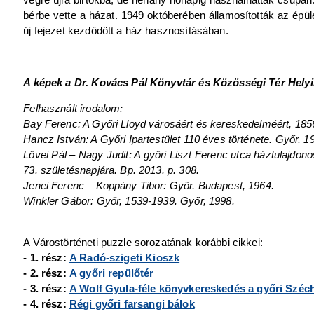
bérbe vette a házat. 1949 októberében államosították az épüle
új fejezet kezdődött a ház hasznosításában.
A képek a Dr. Kovács Pál Könyvtár és Közösségi Tér Hely
Felhasznált irodalom:
Bay Ferenc: A Győri Lloyd városáért és kereskedelméért, 185
Hancz István: A Győri Ipartestület 110 éves története. Győr, 1
Lővei Pál – Nagy Judit: A győri Liszt Ferenc utca háztulajdon
73. születésnapjára. Bp. 2013. p. 308.
Jenei Ferenc – Koppány Tibor: Győr. Budapest, 1964.
Winkler Gábor: Győr, 1539-1939. Győr, 1998.
A Várostörténeti puzzle sorozatának korábbi cikkei:
- 1. rész:
A Radó-szigeti Kioszk
- 2. rész:
A győri repülőtér
- 3. rész:
A Wolf Gyula-féle könyvkereskedés a győri Széch
- 4. rész:
Régi győri farsangi bálok