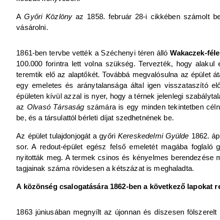
A
Győri Közlöny
az 1858. február 28-i cikkében számolt b
vásárolni.
1861-ben tervbe vették a Széchenyi téren álló
Wakaczek-féle
100.000 forintra lett volna szükség. Tervezték, hogy alakul
teremtik elő az alaptőkét. Továbbá megvalósulna az épület áta
egy emeletes és aránytalansága által igen visszataszító e
épületen kívül azzal is nyer, hogy a térnek jelenlegi szabályt
az
Olvasó Társaság
számára is egy minden tekintetben céln
be, és a társulattól bérleti díjat szedhetnének be.
Az épület tulajdonjogát a győri
Kereskedelmi Gyülde
1862. ápr
sor. A redout-épület egész felső emeletét magába foglaló 
nyitották meg. A termek csinos és kényelmes berendezése me
tagjainak száma rövidesen a kétszázat is meghaladta.
A közönség csalogatására 1862-ben a következő lapokat ren
1863 júniusában megnyílt az újonnan és díszesen fölszerelt