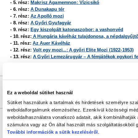
- 5. rész:
Makrisz Agamemnon: Vízicsikó
- 6. rész:
A Dunakapu tér
- 7. rész:
Az Apolló mozi
- 8. rész:
A Győri Gyufagyár
- 9. rész:
Egy kiszolgált katonaszobor: a vashonvéd
- 10. rész:
A Hungária kávéház tulajdonosa, a népdalgyűjt
- 11. rész:
Az Auer Kávéház
- 12. rész:
Volt egy mozi...: A győri Elite Mozi (1922-1953)
- 13. rész:
A Győri Lemezárugyár – A fémjátékok egykori fe
GYŐRI SZALON
a
DR. KOVÁCS PÁL KÖNYVTÁR ÉS 
Felelős szerkesztő:
SZILVÁSI KRISZTIÁN |
Felelős
Szerkesztők:
SZABÓ SZILVIA, SZABADOS ÉVA
Ez a weboldal sütiket használ
Fotók:
V
Szerkesztőség:
9021 Győr, Baross Gábor u. 4. Tel.: +36/96/
Sütiket használunk a tartalmak és hirdetések személyre sza
Szerzői jogok:
az oldal teljes tartalmát szerzői jog védi, bármiféle u
weboldalforgalmunk elemzéséhez. Ezenkívül közösségi média
weboldalhasználatra vonatkozó adatait, akik kombinálhatják
számukra vagy az Ön által használt más szolgáltatásokból g
További információk a sütik kezeléséről
.