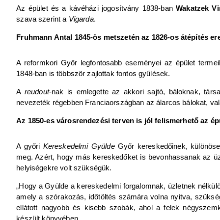
Az épület és a kávéházi jogosítvány 1838-ban
Wakatzek Vi
szava szerint a
Vigarda
.
Fruhmann Antal 1845-ös metszetén az 1826-os átépítés er
A reformkori Győr legfontosabb eseményei az épület terme
1848-ban is többször zajlottak fontos gyűlések.
A
reudout
-nak is emlegette az akkori sajtó, báloknak, tár
nevezeték régebben Franciaországban az álarcos bálokat, vala
Az 1850-es városrendezési terven is jól felismerhető az épü
A győri
Kereskedelmi Gyülde
Győr kereskedőinek, különösen
meg. Azért, hogy más kereskedőket is bevonhassanak az üzle
helyiségekre volt szükségük.
„Hogy a Gyülde a kereskedelmi forgalomnak, üzletnek nélkülö
amely a szórakozás, időtöltés számára volna nyitva, szüksé
ellátott nagyobb és kisebb szobák, ahol a felek négyszem
készült könyvében.