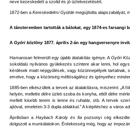
neve kezeskedett a szolid és jó üzletvezetésért.
1872-ben a
Kereskedelmi Gyülde
megújította alapszabályát, 
A táncteremben tartották a bálokat, egy 1874-es farsangi 
A
Győri közlöny
1877. április 2-án egy hangversenyre invit
Hamarosan felmerült egy újabb átalakítás igénye. A
Győri Kö
sokoldalú nyilvános gyülekezés színtere akar lenni, hol egy
kérdések miatt népgyűlések, vagy közünnepélyek tartatnak, 
emelve, hogy a közönség méltóságához és igényeihez minden
1885-ben elkészültek a tervek az átalakításra, miszerint: „A 
helyén, mellette délre üzleti szoba és konyha, ettől délre mér
mellett kisebb terem is lenne és ruhatár, stb. A tervek szer
ajtóval, emeleten 3-3 dupla ablakkal.” A kiépítéshez a város a
Áprilisban a
Haybach Károly és fia
pozsonyi cég elkezdte 
dolgozott a munkálatokon. Érdekesség még, hogy az impozáns n