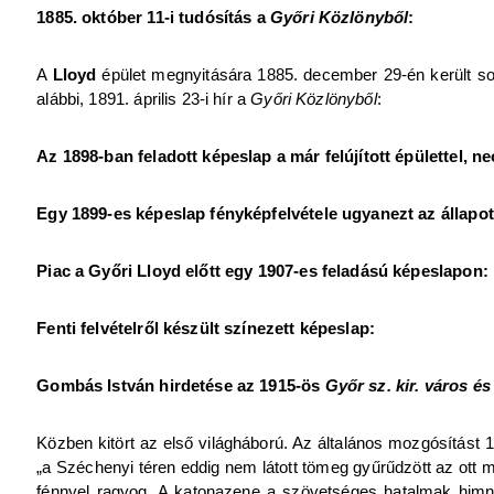
1885. október 11-i tudósítás a
Győri Közlönyből
:
A
Lloyd
épület megnyitására 1885. december 29-én került sor 
alábbi, 1891. április 23-i hír a
Győri Közlönyből
:
Az 1898-ban feladott képeslap a már felújított épülettel, 
Egy 1899-es képeslap fényképfelvétele ugyanezt az állapot
Piac a Győri Lloyd előtt egy 1907-es feladású képeslapon:
Fenti felvételről készült színezett képeslap:
Gombás István hirdetése az 1915-ös
Győr sz. kir. város 
Közben kitört az első világháború. Az általános mozgósítást 1
„a Széchenyi téren eddig nem látott tömeg gyűrűdzött az ott 
fénnyel ragyog. A katonazene a szövetséges hatalmak himnus