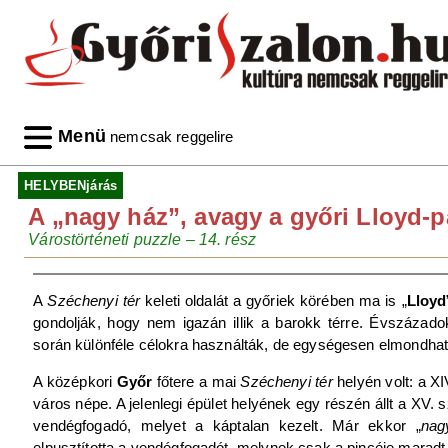
Menü
nemcsak reggelire
HELYBENjárás
A „nagy ház”, avagy a győri Lloyd-pal
Várostörténeti puzzle – 14. rész
A
Széchenyi tér
keleti oldalát a győriek körében ma is „
Lloyd
gondolják, hogy nem igazán illik a barokk térre. Évszázadok 
során különféle célokra használták, de egységesen elmondható,
A középkori
Győr
főtere a mai
Széchenyi tér
helyén volt: a XI
város népe. A jelenlegi épület helyének egy részén állt a XV
vendégfogadó, melyet a káptalan kezelt. Már ekkor „
nag
elpusztította a vendégfogadót, melynek csak a pincéje marad