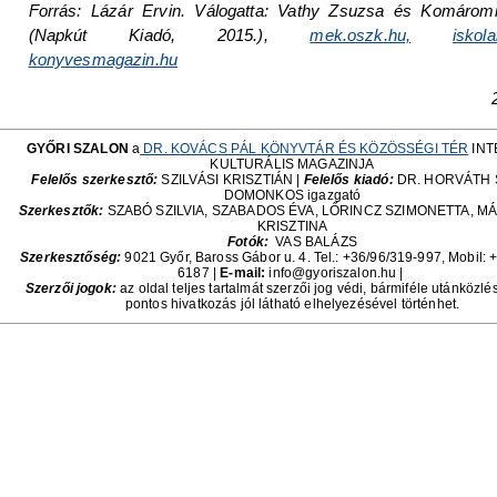
Forrás: Lázár Ervin. Válogatta: Vathy Zsuzsa és Komáromi
(Napkút Kiadó, 2015.),
mek.oszk.hu,
iskola
konyvesmagazin.hu
GYŐRI SZALON
a
DR. KOVÁCS PÁL KÖNYVTÁR ÉS KÖZÖSSÉGI TÉR
INT
KULTURÁLIS MAGAZINJA
Felelős szerkesztő:
SZILVÁSI KRISZTIÁN |
Felelős kiadó:
DR. HORVÁTH
DOMONKOS igazgató
Szerkesztők:
SZABÓ SZILVIA, SZABADOS ÉVA, LŐRINCZ SZIMONETTA, M
KRISZTINA
Fotók:
VAS BALÁZS
Szerkesztőség:
9021 Győr, Baross Gábor u. 4. Tel.: +36/96/319-997, Mobil:
+
6187
|
E-mail:
info@gyoriszalon.hu |
Szerzői jogok:
az oldal teljes tartalmát szerzői jog védi, bármiféle utánközlé
pontos hivatkozás jól látható elhelyezésével történhet.