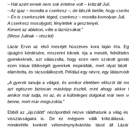
– Hát azért ennek nem sok értelme volt – kritizált Juli.
– Az igaz – mondta a cserkesz –, de látszik belőle, hogy cserk
– Én is cserkeszlek téged, cserkesz – mondta komolyan Juli.
A cserkesz mosolygott, fénylettek a gesztenyéi.
Kiment az ablakon, vitte a lázrózsákat.”
(Mese Julinak – részlet)
Lázár Ervin az első meséjét húszéves kora táján írta. E
újságíró kérdésére, miszerint kiknek írja a meséit, felnőttek
gyerekeknek, azt válaszolta, hogy ezen nem szokott gondo
ezen írásai többségét gyerekek inspirálták, mert olyat látott
elámította, és rácsodálkozott. Például egy névre, egy látásmódr
„A gyerek tanulja a világot, és amikor életében először lát m
azt egészen biztosan másképp észleli, mint ahogy akkor fo
amikor már tudja, mi az, és a különleges dolgokat már nem v
benne, mert már megszokta.”
Ebből az „újszülött” nézőpontból nézve ráláthatunk a világ é
visszásságaira is. De ez mégsem válik kritizálássá. E
mindenféle konkrét véleménynyilvánítás távol áll Lázár 