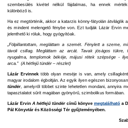
szembesülés kivétel nélkül fájdalmas, ha ennek mérté
különböző is.
Ha ez megtörténik, akkor a katarzis könny-fátyolán átviláglik 
és mindent melengető fénybe von. Ezt tudják Lázár Ervin me
jelenthető ki róluk, hogy gyógyítóak.
„Fölpillantottam, megláttam a szemét. Fénylett a szeme, m
távoli csillag. Megláttam az arcát. Tavak jóságos tükre, 
nyugalma, templomok békéje, májusi rétek szépsége - ily
arca.” (A hétfejű tündér – részlet)
Lázár Ervinnek
több olyan meséje is van, amely csillagkén
magyar irodalom égboltján. Az egyik ilyen egészen bizonyosa
tündér
, amelyről többet szinte lehetetlen mondani, annyira m
tapasztalatot sűrít magában gyönyörű, szimbolikus formában.
Lázár Ervin
A hétfejű tündér
című könyve
megtalálható
a D
Pál Könyvtár és Közösségi Tér gyűjteményében.
Sza