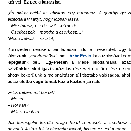
igényel. Ez pedig
katarzist
.
„És akkor bejött az ablakon egy cserkesz. A gombja geszt
eloltotta a villanyt, hogy jobban lássa.
– Micsirkász, cserkesz? – kérdezte.
– Cserkeszek – mondta a cserkesz…”
(Mese Julinak – részlet)
Könnyedén, derűsen, bár lázasan indul a mesekötet. Úgy t
játsszunk,
„cserkeszünk”
, ám
Lázár Ervin
kalauzolásával ne
lépegetünk be… Egyenesen a Mese birodalmába, az
szívünkbe
. Mert igazi varázslás részesei lehetünk, észre se
ahogy bekerülünk a racionalitáson túli tisztább valóságba, aho
és az életbe vágó témák kéz a kézben járnak
.
„– És nekem mit hoztál?
– Mesét.
– Hol van?
– Már odaadtam.
Juli keresgélni kezdte maga körül a mesét, a cserkesz te
nevetett. Aztán Juli is elnevette magát, hiszen ez volt a mese.