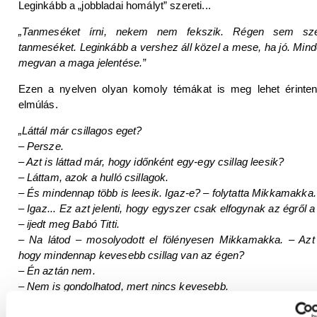
Leginkább a „jobbladai homályt” szereti...
„Tanmeséket írni, nekem nem fekszik. Régen sem sz
tanmeséket. Leginkább a vershez áll közel a mese, ha jó. Min
megvan a maga jelentése.”
Ezen a nyelven olyan komoly témákat is meg lehet érinten
elmúlás.
„Láttál már csillagos eget?
– Persze.
– Azt is láttad már, hogy időnként egy-egy csillag leesik?
– Láttam, azok a hulló csillagok.
– És mindennap több is leesik. Igaz-e? – folytatta Mikkamakka.
– Igaz... Ez azt jelenti, hogy egyszer csak elfogynak az égről a
– ijedt meg Babó Titti.
– Na látod – mosolyodott el fölényesen Mikkamakka. – Azt
hogy mindennap kevesebb csillag van az égen?
– Én aztán nem.
– Nem is gondolhatod, mert nincs kevesebb.
– Bár nem egészen értem – komorodott el Babó Titti. – Minden