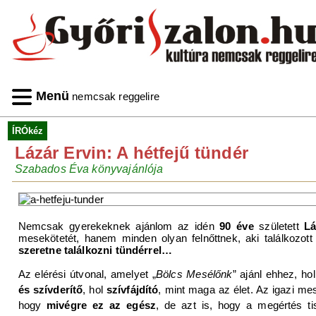
Menü
nemcsak reggelire
ÍRÓkéz
Lázár Ervin: A hétfejű tündér
Szabados Éva könyvajánlója
Nemcsak gyerekeknek ajánlom az idén
90 éve
született
Lá
mesekötetét, hanem minden olyan felnőttnek, aki találkozot
szeretne találkozni tündérrel…
Az elérési útvonal, amelyet „
Bölcs Mesélőnk
” ajánl ehhez, hol
és szívderítő
, hol
szívfájdító
, mint maga az élet. Az igazi me
hogy
mivégre ez az egész
, de azt is, hogy a megértés tis