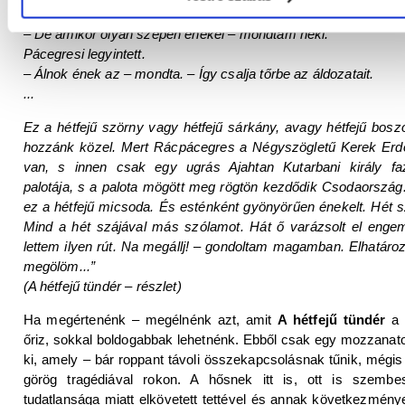
kellene megölnöd.
– De amikor olyan szépen énekel – mondtam neki.
Pácegresi legyintett.
– Álnok ének az – mondta. – Így csalja tőrbe az áldozatait.
...
Ez a hétfejű szörny vagy hétfejű sárkány, avagy hétfejű boszo
hozzánk közel. Mert Rácpácegres a Négyszögletű Kerek Er
van, s innen csak egy ugrás Ajahtan Kutarbani király fa
palotája, s a palota mögött meg rögtön kezdődik Csodaország. 
ez a hétfejű micsoda. És esténként gyönyörűen énekelt. Hét 
Mind a hét szájával más szólamot. Hát ő varázsolt el enge
lettem ilyen rút. Na megállj! – gondoltam magamban. Elhatáro
megölöm...”
(A hétfejű tündér – részlet)
Ha megértenénk – megélnénk azt, amit
A hétfejű tündér
a
őriz, sokkal boldogabbak lehetnénk. Ebből csak egy mozzanat
ki, amely – bár roppant távoli összekapcsolásnak tűnik, mégis
görög tragédiával rokon. A hősnek itt is, ott is szembes
tudatlansága miatt elkövetett tettével és annak következménye