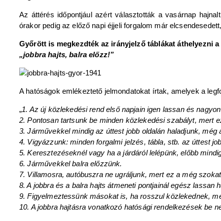
Az áttérés időpontjául azért választották a vasárnap hajnal
órakor pedig az előző napi éjjeli forgalom már elcsendesedett,
Győrött is megkezdték az irányjelző táblákat áthelyezni a
„jobbra hajts, balra előzz!”
A hatóságok emlékeztető jelmondatokat írtak, amelyek a legf
„
1. Az új közlekedési rend első napjain igen lassan és nagyo
2. Pontosan tartsunk be minden közlekedési szabályt, mert e
3. Járművekkel mindig az úttest jobb oldalán haladjunk, még
4. Vigyázzunk: minden forgalmi jelzés, tábla, stb. az úttest jo
5. Keresztezéseknél vagy ha a járdáról lelépünk, előbb mindig
6. Járművekkel balra előzzünk.
7. Villamosra, autóbuszra ne ugráljunk, mert ez a még szokat
8. A jobbra és a balra hajts átmeneti pontjainál egész lassan
9. Figyelmeztessünk másokat is, ha rosszul közlekednek, me
10. A jobbra hajtásra vonatkozó hatósági rendelkezések be n