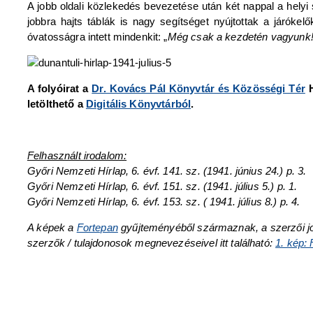
A jobb oldali közlekedés bevezetése után két nappal a helyi
jobbra hajts táblák is nagy segítséget nyújtottak a járóke
óvatosságra intett mindenkit: „
Még csak a kezdetén vagyunk! 
A folyóirat a
Dr. Kovács Pál Könyvtár és Közösségi Tér
H
letölthető a
Digitális Könyvtárból
.
Felhasznált irodalom:
Győri Nemzeti Hírlap, 6. évf. 141. sz. (1941. június 24.) p. 3.
Győri Nemzeti Hírlap, 6. évf. 151. sz. (1941. július 5.) p. 1.
Győri Nemzeti Hírlap, 6. évf. 153. sz. ( 1941. július 8.) p. 4.
A képek a
Fortepan
gyűjteményéből származnak, a szerzői jogtu
szerzők / tulajdonosok megnevezéseivel itt található:
1. kép: