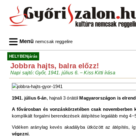
Menü
nemcsak reggelire
HELYBENjárás
Jobbra hajts, balra előzz!
Napi sajtó: Győr, 1941. július 6. − Kiss Kitti írása
1941. július 6-án
, hajnali 3 órától
Magyarországon is elrend
A fővárosban és vonzáskörzetében csak novemberben ke
komplikált forgalmi berendezések átépítése legalább még 4−5
Vidéken aránylag kevés akadályba ütközött az átépítés, íg
végezni
.