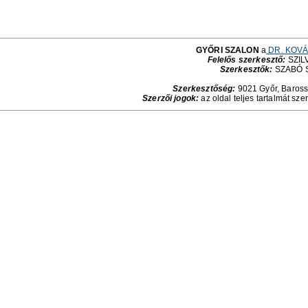
GYŐRI SZALON
a
DR. KOVÁ
Felelős szerkesztő:
SZILV
Szerkesztők:
SZABÓ 
Szerkesztőség:
9021 Győr, Baross 
Szerzői jogok:
az oldal teljes tartalmát sze