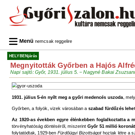
Menü
nemcsak reggelire
HELYBENjárás
Megnyitották Győrben a Hajós Alfré
Napi sajtó: Győr, 1931. július 5. − Nagyné Bakai Zsuzsan
1931. július 5-én nyílt meg a győri medencés uszoda
, mel
Győrben, a folyók, vizek városában a
szabad fürdőzés lehe
Az 1920-as években egyre élénkebben foglalkoztatta a
törvényhatóság döntéséről, miszerint
Győr 51 millió koronát
folytatódtak, 1929-ben
Fürdőügyi Bizottságot
hoztak létre a