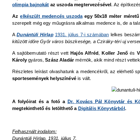
olimpia bajnokát
az uszoda megtervezésével
. Az építkezé
Az
elkészült medencés uszoda
egy 50x18 méter méretű n
szerepelt még egy műugrásra alkalmas medence is, de a talaj
A
Dunántúli Hírlap
1931. július 7-i számában
lelkes beszámo
kitűzött időre Győr város büszkesége, a Cziráky-téri uj vers
A sajtóbemutató részt vett
Hajós Alfréd
,
Koller Jenő
és
Va
Károly
gyáros,
Szász Aladár
mérnök, akik mind részt vette
Részletes leírást olvashatunk a medencékről, az elérhető spo
sportesemények helyszínévé
is vált.
A folyóirat és a fotó a
Dr. Kovács Pál Könyvtár és K
megtekinthető és letölthető a
Digitális Könyvtárból
.
Felhasznált irodalom:
Dunántúli Hírlap, 1931. július 7.