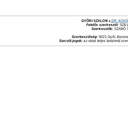
GYŐRI SZALON
a
DR. KOVÁ
Felelős szerkesztő:
SZILV
Szerkesztők:
SZABÓ 
Szerkesztőség:
9021 Győr, Baross 
Szerzői jogok:
az oldal teljes tartalmát sze