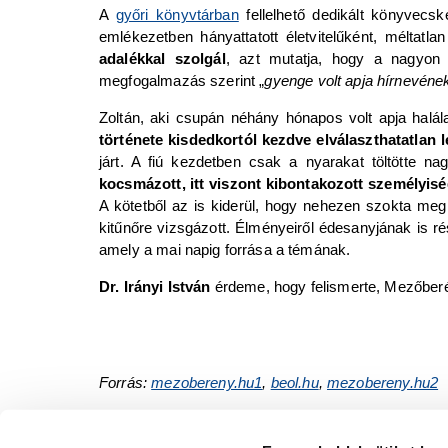
A
győri könyvtárban
fellelhető dedikált könyvecsk
emlékezetben hányattatott életvitelűként, méltatla
adalékkal szolgál
, azt mutatja, hogy a nagyon
megfogalmazás szerint „
gyenge volt apja hírnevéne
Zoltán, aki csupán néhány hónapos volt apja hal
története kisdedkortól kezdve elválaszthatatlan le
járt. A fiú kezdetben csak a nyarakat töltötte n
kocsmázott, itt viszont kibontakozott személyisé
A kötetből az is kiderül, hogy nehezen szokta meg
kitűnőre vizsgázott. Élményeiről édesanyjának is r
amely a mai napig forrása a témának.
Dr. Irányi István
érdeme, hogy felismerte, Mezőberén
Forrás:
mezobereny.hu1
,
beol.hu
,
mezobereny.hu2
A cikksorozat korábbi részei
:
1. rész:
Szeretettel: Radnóti Miklós