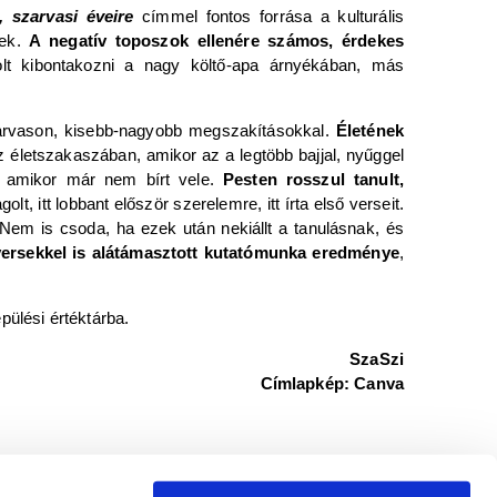
, szarvasi éveire
címmel fontos forrása a kulturális
nek.
A negatív toposzok ellenére számos, érdekes
lt kibontakozni a nagy költő-apa árnyékában, más
zarvason, kisebb-nagyobb megszakításokkal.
Életének
z életszakaszában, amikor az a legtöbb bajjal, nyűggel
”, amikor már nem bírt vele.
Pesten rosszul tanult,
olt, itt lobbant először szerelemre, itt írta első verseit.
 Nem is csoda, ha ezek után nekiállt a tanulásnak, és
s versekkel is alátámasztott kutatómunka eredménye
,
ülési értéktárba.
SzaSzi
Címlapkép: Canva