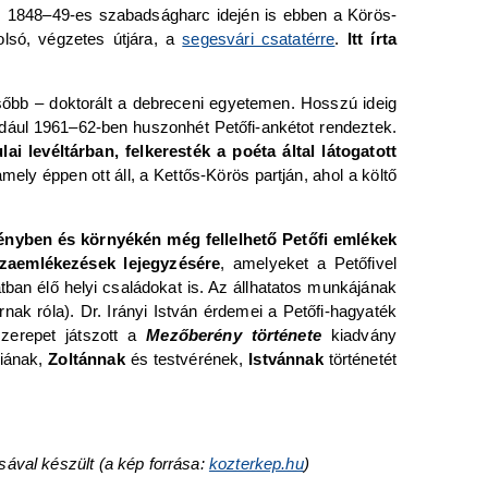
z 1848–49-es szabadságharc idején is ebben a Körös-
olsó, végzetes útjára, a
segesvári csatatérre
.
Itt írta
ésőbb – doktorált a debreceni egyetemen. Hosszú ideig
ldául 1961–62-ben huszonhét Petőfi-ankétot rendeztek.
ai levéltárban, felkeresték a poéta által látogatott
amely éppen ott áll, a Kettős-Körös partján, ahol a költő
ényben és környékén még fellelhető Petőfi emlékek
szaemlékezések lejegyzésére
, amelyeket a Petőfivel
atban élő helyi családokat is. Az állhatatos munkájának
rnak róla). Dr. Irányi István érdemei a Petőfi-hagyaték
szerepet játszott a
Mezőberény története
kiadvány
fiának,
Zoltánnak
és testvérének,
Istvánnak
történetét
ával készült (a kép forrása:
kozterkep.hu
)