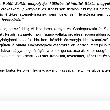
e
Petőfi Zoltán életpályája, különös tekintettel Békés megyei
n örökösként „elkönyvelt” és tragikusan fiatalon elhunyt fiú életé
 is értékes személyiségnek sem ideje, sem lehetőség nem vo
k hordozására
”.
álakor, hosszú ideig élt Kondoros környékén, Csákópusztán és S
tt Petőfi Istvánétól
, aki magára vállalta nevelését éppen abban a
agybátyjánál a vidéki birtokon, később édesanyja ide „száműzte
gének jó oldala
. Nagybátyjával vásárokra járt lóháton, mert jól lovag
 István bátyja szigorúságát, a birtok gondozásának kötelességét.
észletesen beszámolt.
A kötet iratokkal, levelekkel, képekkel é
y fontos Petőfi-emlékhely, így munkássága méltón került be a telep