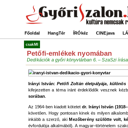
Főoldal
HangTér
ÍRÓkéz
CINEjava
LÁ
csakMI
Petőfi-emlékek nyomában
Dedikációk a győri könyvtárban 6. – SzaSzi írás
Irányi István:
Petőfi Zoltán életpályája, különös
kifejezetten a téma iránt érdeklődők vesznek ké
sorában
.
Az 1964-ben kiadott kötetet
dr. Irányi István (1918
követően. Hogy pontosan kinek és milyen alkalombó
inkább a szerző, aki
Mezőberény szülötte volt, kés
évfordulója alkalmából). A magyar–történelem szak