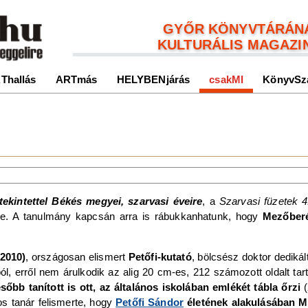
GYŐR KÖNYVTÁRÁN
KULTURÁLIS MAGAZI
Thallás
ARTmás
HELYBENjárás
csakMI
KönyvSz
a
 tekintettel Békés megyei, szarvasi éveire
, a
Szarvasi füzetek 
zbe. A tanulmány kapcsán arra is rábukkanhatunk, hogy
Mezőberé
–2010)
, országosan elismert
Petőfi-kutató
, bölcsész doktor dedikál
l, erről nem árulkodik az alig 20 cm-es, 212 számozott oldalt ta
őbb tanított is ott, az általános iskolában emlékét tábla őrzi
(
os tanár felismerte, hogy
Petőfi Sándor
életének alakulásában M