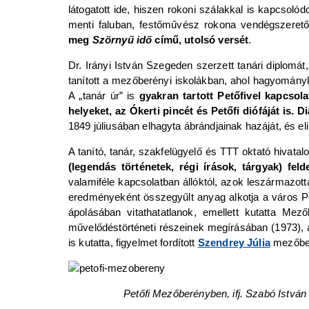
látogatott ide, hiszen rokoni szálakkal is kapcsoló
menti faluban, festőművész rokona vendégszerető h
meg
Szörnyű idő
című, utolsó versét
.
Dr. Irányi István Szegeden szerzett tanári diplomá
tanított a mezőberényi iskolákban, ahol hagyományk
A „tanár úr” is
gyakran tartott Petőfivel kapcsola
helyeket, az Ókerti pincét és Petőfi diófáját is.
1849 júliusában elhagyta ábrándjainak hazáját, és elin
A tanító, tanár, szakfelügyelő és TTT oktató hivatalo
(legendás történetek, régi írások, tárgyak) fel
valamiféle kapcsolatban állóktól, azok leszármazotta
eredményeként összegyűlt anyag alkotja a város P
ápolásában vitathatatlanok, emellett kutatta Mező
művelődéstörténeti részeinek megírásában (1973), a
is kutatta, figyelmet fordított
Szendrey Júlia
mezőber
Petőfi Mezőberényben, ifj. Szabó Istvá