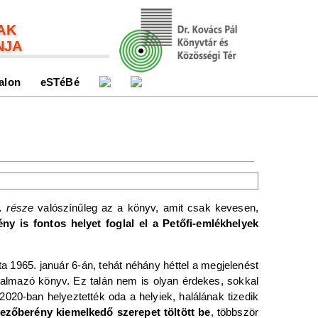
AK
NJA
alon
eSTéBé
4. része
valószínűleg az a könyv, amit csak kevesen,
ny is fontos helyet foglal el a Petőfi-emlékhelyek
ta 1965. január 6-án, tehát néhány héttel a megjelenést
rtalmazó könyv. Ez talán nem is olyan érdekes, sokkal
2020-ban helyeztették oda a helyiek, halálának tizedik
ezőberény kiemelkedő szerepet töltött be
, többször