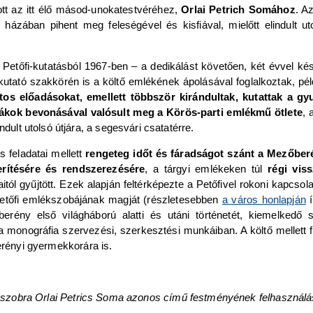
dott az itt élő másod-unokatestvéréhez,
Orlai Petrich Somához
. A
ázában pihent meg feleségével és kisfiával, mielőtt elindult ut
t, Petőfi-kutatásból 1967-ben – a dedikálást követően, két évvel k
utató szakkörén is a költő emlékének ápolásával foglalkoztak, pé
tos előadásokat, emellett többször kirándultak, kutattak a gyul
 Diákok bevonásával valósult meg a Körös-parti emlékmű ötlete
, 
dult utolsó útjára, a segesvári csatatérre.
s feladatai mellett
rengeteg időt és fáradságot szánt a Mezőber
derítésére és rendszerezésére
, a tárgyi emlékeken túl
régi vis
itól gyűjtött. Ezek alapján feltérképezte a Petőfivel rokoni kapcsol
etőfi emlékszobájának magját (részletesebben
a város honlapján
í
berény első világháború alatti és utáni történetét, kiemelkedő 
 monográfia szervezési, szerkesztési munkáiban. A költő mellett 
ényi gyermekkorára is.
n szobra Orlai Petrics Soma azonos című festményének felhasználás