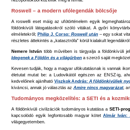
Roswell – a modern ufólegendák bölcsője
A roswelli eset máig az ufótörténelem egyik legmeghatározó
földönkívüli látogatásokról szóló vitákat. A győri könyvtár
elméletekről;
Philip J. Corso:
Roswell után
– egy sokat vit
részletes áttekintés a „katasztrófa” körül kialakult legendákról
Nemere István
több művében is tárgyalja a földönkívüli je
Idegenek a Földön és a világűrben
a szerző saját megközelí
Kevesen tudják, hogy a magyar ufókutatásnak is vannak ikon
életutat mutat be: a Ludovikától egészen az ENSZ-ig, aho
kedvelőinek ajánlható
Viszkok András:
A földönkívüliek n
kíváncsi, annak jó választás az
Amire nincs magyarázat
,
am
Tudományos megközelítés: a SETI és a kozmik
A földönkívüli civilizációk tudományos kutatása a
SETI-pro
kapcsolódó egyik legfontosabb magyar kötet
Almár Iván:
világegyetemben.