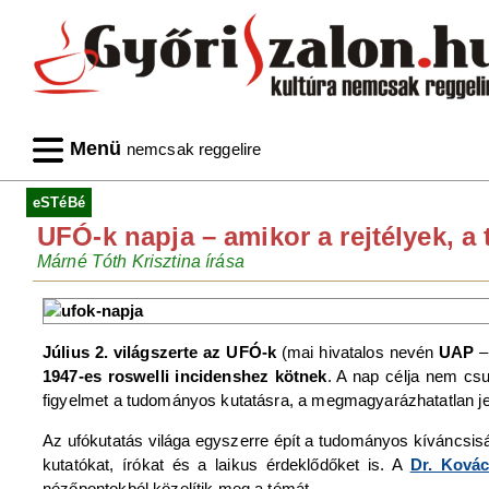
Menü
nemcsak reggelire
eSTéBé
UFÓ-k napja – amikor a rejtélyek, a
Márné Tóth Krisztina írása
Július 2. világszerte az UFÓ-k
(mai hivatalos nevén
UAP
–
1947-es roswelli incidenshez kötnek
. A nap célja nem csu
figyelmet a tudományos kutatásra, a megmagyarázhatatlan je
Az ufókutatás világa egyszerre épít a tudományos kíváncsis
kutatókat, írókat és a laikus érdeklődőket is. A
Dr. Kovác
nézőpontokból közelítik meg a témát.