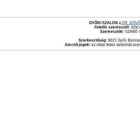
GYŐRI SZALON
a
DR. KOVÁ
Felelős szerkesztő:
SZILV
Szerkesztők:
SZABÓ 
Szerkesztőség:
9021 Győr, Baross 
Szerzői jogok:
az oldal teljes tartalmát sze