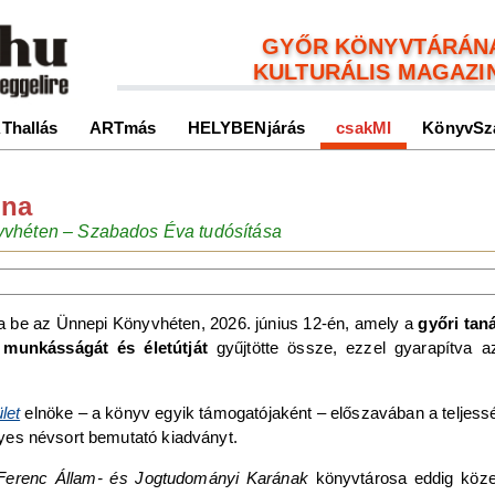
GYŐR KÖNYVTÁRÁN
KULTURÁLIS MAGAZI
Thallás
ARTmás
HELYBENjárás
csakMI
KönyvSz
ona
nyvhéten – Szabados Éva tudósítása
tta be az Ünnepi Könyvhéten, 2026. június 12-én, amely a
győri tan
 munkásságát és életútját
gyűjtötte össze, ezzel gyarapítva az
let
elnöke – a könyv egyik támogatójaként – előszavában a teljess
élyes névsort bemutató kiadványt.
Ferenc Állam- és Jogtudományi Karának
könyvtárosa eddig közel 