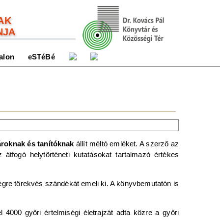
AK
NJA
alon
eSTéBé
ároknak és tanítóknak
állít méltó emléket. A szerző az
 átfogó helytörténeti kutatásokat tartalmazó értékes
égre törekvés szándékát emeli ki. A könyvbemutatón is
4000 győri értelmiségi életrajzát adta közre a győri