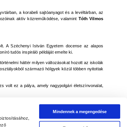
tárban, a korabeli sajtóanyagot és a levéltárban, az
artozóinak aktív közreműködése, valamint
Tóth Vilmos
olt. A Széchenyi István Egyetem docense az alapos
koníró tudós inspiráló példáját emelte ki.
örténelmi háttér milyen változásokat hozott az iskolák
 osztályokból származó hölgyek közül többen nyitottak
s volt ez a pálya, amely nagypolgári életszínvonalat,
formátumú pedagógust, többek között
Slachta Margitot
,
ó Rezsőt
és
Timaffy Lászlót
. Közülük néhánynak a
Mindennek a megengedése
biztosításához,
ező
Szabados Éva