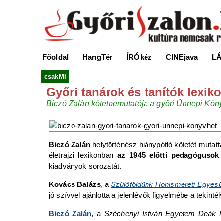
Főoldal
HangTér
ÍRÓkéz
CINEjava
LÁ
csakMI
Győri tanárok és tanítók lexik
Biczó Zalán kötetbemutatója a győri Ünnepi Kö
Biczó Zalán
helytörténész hiánypótló kötetét muta
életrajzi lexikonban
az 1945 előtti pedagógusok
kiadványok sorozatát.
Kovács Balázs
, a
Szülőföldünk Honismereti Egyesü
jó szívvel ajánlotta a jelenlévők figyelmébe a tekint
Biczó Zalán
, a
Széchenyi István Egyetem Deák 