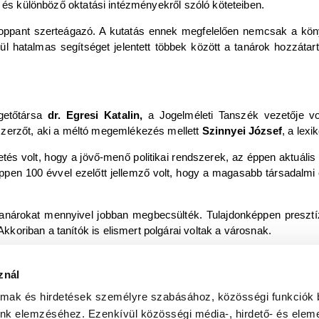
és különböző oktatási intézményekről szóló köteteiben.
oppant szerteágazó. A kutatás ennek megfelelően nemcsak a könyv
lül hatalmas segítséget jelentett többek között a tanárok hozzát
getőtársa
dr. Egresi Katalin,
a Jogelméleti Tanszék vezetője v
szerzőt, aki a méltó megemlékezés mellett
Szinnyei József
, a lexi
és volt, hogy a jövő-menő politikai rendszerek, az éppen aktuális t
Éppen 100 évvel ezelőtt jellemző volt, hogy a magasabb társadalmi
tanárokat mennyivel jobban megbecsülték. Tulajdonképpen presztíz
Akkoriban a tanítók is elismert polgárai voltak a városnak.
s gyűjteményében zajló beszélgetésen felemlegettek néhány nagy 
ncet
és
Takács Józsefné Háncs Etel Teréz
,
Lang Annát
,
Szab
znál
ú könyvbemutatón.
almak és hirdetések személyre szabásához, közösségi funkciók 
unk elemzéséhez. Ezenkívül közösségi média-, hirdető- és elem