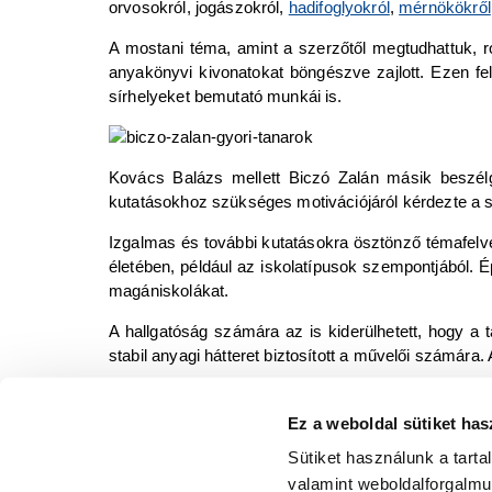
orvosokról, jogászokról,
hadifoglyokról
,
mérnökökről
A mostani téma, amint a szerzőtől megtudhattuk, r
anyakönyvi kivonatokat böngészve zajlott. Ezen fe
sírhelyeket bemutató munkái is.
Kovács Balázs mellett Biczó Zalán másik beszél
kutatásokhoz szükséges motivációjáról kérdezte a 
Izgalmas és további kutatásokra ösztönző témafelvet
életében, például az iskolatípusok szempontjából. 
magániskolákat.
A hallgatóság számára az is kiderülhetett, hogy a 
stabil anyagi hátteret biztosított a művelői számára. 
A stílszerűen a Kisfaludy Károly Könyvtár Muzeáli
Maderspach Ilonát
,
Gálos Rezsőt
,
Lantos Fere
Ez a weboldal sütiket has
leszármazottai is jelen voltak a családias hangulat
Sütiket használunk a tart
valamint weboldalforgalm