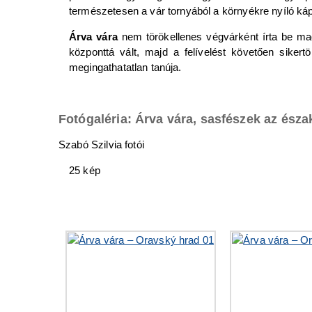
természetesen a vár tornyából a környékre nyíló káp
Árva vára
nem törökellenes végvárként írta be mag
központtá vált, majd a felívelést követően siker
megingathatatlan tanúja.
Fotógaléria: Árva vára, sasfészek az észa
Szabó Szilvia fotói
25 kép