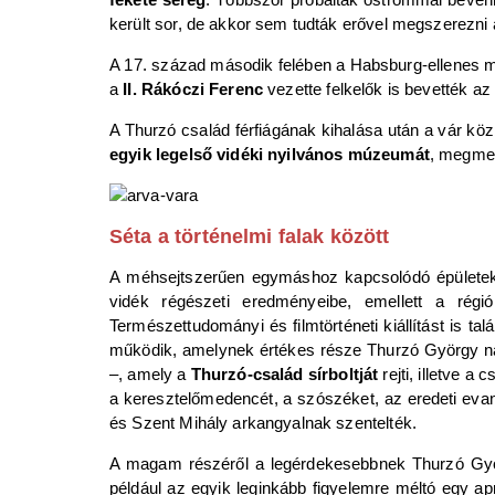
került sor, de akkor sem tudták erővel megszerezni
A 17. század második felében a Habsburg-ellenes m
a
II. Rákóczi Ferenc
vezette felkelők is bevették a
A Thurzó család férfiágának kihalása után a vár köz
egyik legelső vidéki nyilvános múzeumát
, megmen
Séta a történelmi falak között
A méhsejtszerűen egymáshoz kapcsolódó épületekben 
vidék régészeti eredményeibe, emellett a régió
Természettudományi és filmtörténeti kiállítást is ta
működik, amelynek értékes része Thurzó György nádo
–, amely a
Thurzó-család sírboltját
rejti, illetve 
a keresztelőmedencét, a szószéket, az eredeti evang
és Szent Mihály arkangyalnak szentelték.
A magam részéről a legérdekesebbnek Thurzó György
például az egyik leginkább figyelemre méltó egy ap