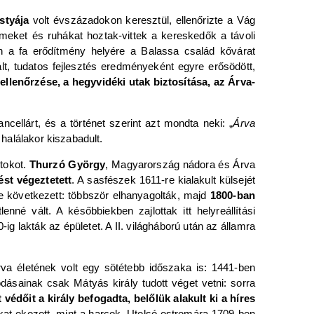
styája
volt évszázadokon keresztül, ellenőrizte a Vág
émeket és ruhákat hoztak-vittek a kereskedők a távoli
ően a fa erődítmény helyére a Balassa család kővárat
lt, tudatos fejlesztés eredményeként egyre erősödött,
 ellenőrzése, a hegyvidéki utak biztosítása, az Árva-
cellárt, és a történet szerint azt mondta neki: „
Árva
 halálakor kiszabadult.
tokot.
Thurzó György
, Magyarország nádora és Árva
ést végeztetett
. A sasfészek 1611-re kialakult külsejét
je következett: többször elhanyagolták, majd
1800-ban
enné vált. A későbbiekben zajlottak itt helyreállítási
g lakták az épületet. A II. világháború után az államra
a életének volt egy sötétebb időszaka is: 1441-ben
ásainak csak Mátyás király tudott véget vetni: sorra
 védőit a király befogadta, belőlük alakult ki a híres
kat okozott, mint a harcok. Utolsó ostromára 1709-ben