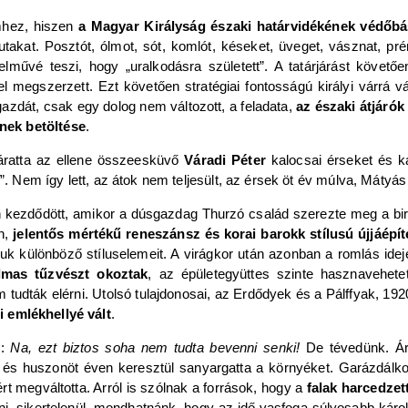
mhez, hiszen
a Magyar Királyság északi határvidékének védőbá
takat. Posztót, ólmot, sót, komlót, késeket, üveget, vásznat, pr
telművé teszi, hogy „uralkodásra született”. A tatárjárást követ
 megszerzett. Ezt követően stratégiai fontosságú királyi várrá vá
azdát, csak egy dolog nem változott, a feladata,
az északi átjárók
nek betöltése
.
áratta az ellene összeesküvő
Váradi Péter
kalocsai érseket és kan
”. Nem így lett, az átok nem teljesült, az érsek öt év múlva, Mátyás
 kezdődött, amikor a dúsgazdag Thurzó család szerezte meg a bir
n,
jelentős mértékű reneszánsz és korai barokk stílusú újjáépít
uk különböző stíluselemeit. A virágkor után azonban a romlás ide
lmas tűzvészt okoztak
, az épületegyüttes szinte hasznavehetetl
dták elérni. Utolsó tulajdonosai, az Erdődyek és a Pálffyak, 1920-i
 emlékhellyé vált
.
k:
Na, ezt biztos soha nem tudta bevenni senki!
De tévedünk. Árv
és huszonöt éven keresztül sanyargatta a környéket. Garázdálkod
tért megváltotta. Arról is szólnak a források, hogy a
falak harcedzett
i, sikertelenül, mondhatnánk, hogy az idő vasfoga súlyosabb káro