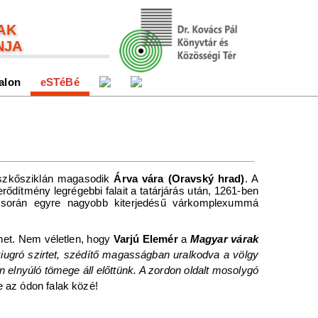
AK
NJA
alon
eSTéBé
észkősziklán magasodik
Árva vára (Oravský hrad)
. A
erődítmény legrégebbi falait a tatárjárás után, 1261-ben
során egyre nagyobb kiterjedésű várkomplexummá
ehet. Nem véletlen, hogy
Varjú Elemér
a
Magyar várak
kiugró szirtet, szédítő magasságban uralkodva a völgy
 elnyúló tömege áll előttünk. A zordon oldalt mosolygó
 az ódon falak közé!