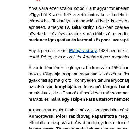
Árva vára ezer szálon kötődik a magyar történele
völgyéből Krakkó felé vezető fontos kereskedelmi u
városokba. Tekintélyt parancsoló külseje is egyér
építtetett, amelyet
IV. Béla király
1267-ben cserével
növekedett. Az évszázadok során többször cserélt g
medence igazgatása és katonai központi szerepé
Egy legenda szerint
Mátyás király
1484-ben ide z
voltál, Péter, árva leszel, és Árvában fogsz meghalni
A vár történetének legfényesebb korszaka 1556-ban
örökös főispánja, roppant vagyonának köszönhetőe
gyakorlatilag máig őrzi, könnyedén tanulmányozhatj
az alsó vár konyhájában felcsapó lángok hata
munkálatok, de a Thurzók tündöklését már soha nem tu
maradt, és
mára egy szépen karbantartott nemzeti
A magasba nyúló falakat nézve azt gondolhatnán
Komorowski Péter rablólovag kaparintotta
meg, 
elfoglalta a lovag várait, Árvát pedig nyolcezer forin
fekete sereg
. Többször próbálták ostrommal bevenn