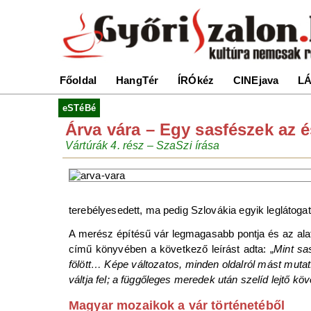
Főoldal
HangTér
ÍRÓkéz
CINEjava
LÁ
eSTéBé
Árva vára – Egy sasfészek az 
Vártúrák 4. rész – SzaSzi írása
terebélyesedett, ma pedig Szlovákia egyik leglátog
A merész építésű vár legmagasabb pontja és az alat
című könyvében a következő leírást adta: „
Mint sa
fölött… Képe változatos, minden oldalról mást mutat
váltja fel; a függőleges meredek után szelíd lejtő kö
Magyar mozaikok a vár történetéből