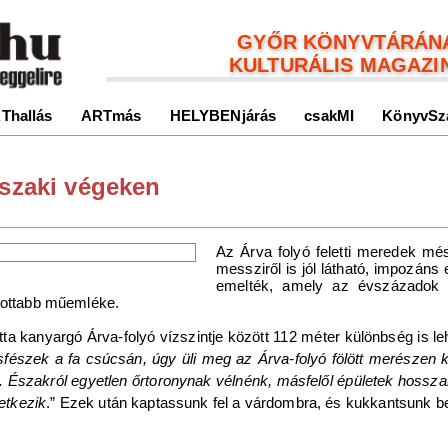
GYŐR KÖNYVTÁRÁN
KULTURÁLIS MAGAZI
Thallás
ARTmás
HELYBENjárás
csakMI
KönyvSz
északi végeken
Az Árva folyó feletti meredek m
messziről is jól látható, impozáns 
emelték, amely az évszázadok 
atottabb műemléke.
ta kanyargó Árva-folyó vízszintje között 112 méter különbség is l
sfészek a fa csúcsán, úgy üli meg az Árva-folyó fölött merészen 
. Északról egyetlen őrtoronynak vélnénk, másfelől épületek hosszan
vetkezik
.” Ezek után kaptassunk fel a várdombra, és kukkantsunk be