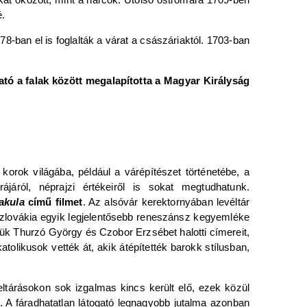
é.
8-ban el is foglalták a várat a császáriaktól. 1703-ban
ató a falak között megalapította a Magyar Királyság
korok világába, például a várépítészet történetébe, a
járól, néprajzi értékeiről is sokat megtudhatunk.
akula
című filmet
. Az alsóvár kerektornyában levéltár
 Szlovákia egyik legjelentősebb reneszánsz kegyemléke
tjük Thurzó György és Czobor Erzsébet halotti címereit,
olikusok vették át, akik átépítették barokk stílusban,
ltárásokon sok izgalmas kincs került elő, ezek közül
. A fáradhatatlan látogató legnagyobb jutalma azonban