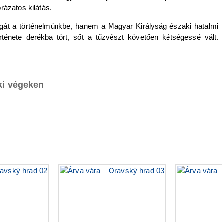
rázatos kilátás.
át a történelmünkbe, hanem a Magyar Királyság északi hatalmi köz
története derékba tört, sőt a tűzvészt követően kétségessé vált
ki végeken