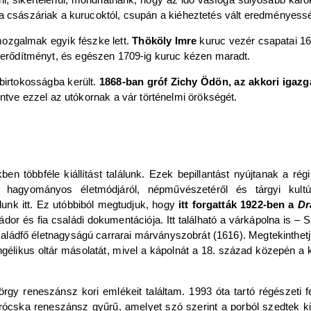
 a császáriak a kurucoktól, csupán a kiéheztetés vált eredményess
ozgalmak egyik fészke lett.
Thököly Imre
kuruc vezér csapatai 167
z erődítményt, és egészen 1709-ig kuruc kézen maradt.
birtokosságba került.
1868-ban gróf Zichy Ödön, az akkori igazg
tve ezzel az utókornak a vár történelmi örökségét.
többféle kiállítást találunk. Ezek bepillantást nyújtanak a régi 
 hagyományos életmódjáról, népművészetéről és tárgyi kultúrá
lálunk itt. Ez utóbbiból megtudjuk, hogy
itt forgatták 1922-ben a
Dr
r és fia családi dokumentációja. Itt található a várkápolna is –
a családfő életnagyságú carrarai márványszobrát (1616). Megtekinthe
élikus oltár másolatát, mivel a kápolnát a 18. század közepén a kat
 reneszánsz kori emlékeit találtam. 1993 óta tartó régészeti fe
rócska reneszánsz gyűrű, amelyet szó szerint a porból szedtek ki