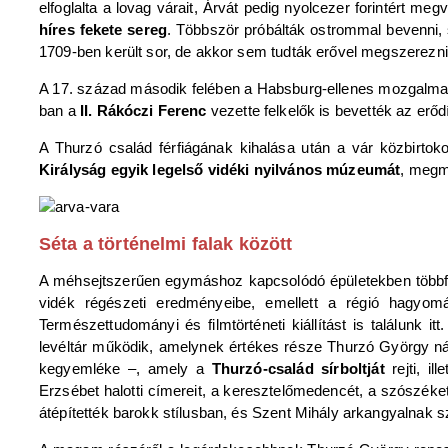
elfoglalta a lovag várait, Árvát pedig nyolcezer forintért meg
híres fekete sereg
. Többször próbálták ostrommal bevenni, 
1709-ben került sor, de akkor sem tudták erővel megszerezni
A 17. század második felében a Habsburg-ellenes mozgalmak
ban a
II. Rákóczi Ferenc
vezette felkelők is bevették az erő
A Thurzó család férfiágának kihalása után a vár közbirtok
Királyság egyik legelső vidéki nyilvános múzeumát
, megm
Séta a történelmi falak között
A méhsejtszerűen egymáshoz kapcsolódó épületekben többféle k
vidék régészeti eredményeibe, emellett a régió hagyomán
Természettudományi és filmtörténeti kiállítást is találunk i
levéltár működik, amelynek értékes része Thurzó György nádo
kegyemléke –, amely a
Thurzó-család sírboltját
rejti, 
Erzsébet halotti címereit, a keresztelőmedencét, a szószéket
átépítették barokk stílusban, és Szent Mihály arkangyalnak s