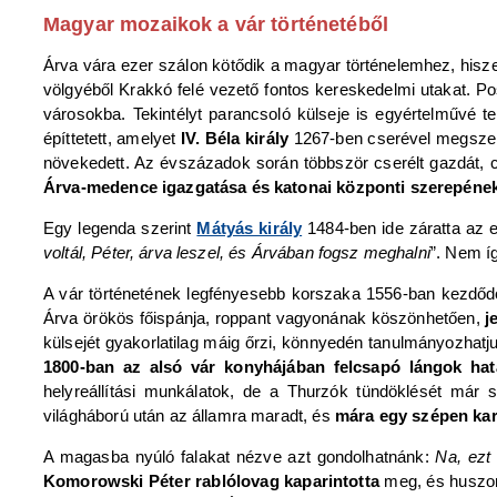
Magyar mozaikok a vár történetéből
Árva vára ezer szálon kötődik a magyar történelemhez, his
völgyéből Krakkó felé vezető fontos kereskedelmi utakat. Pos
városokba. Tekintélyt parancsoló külseje is egyértelművé te
építtetett, amelyet
IV. Béla király
1267-ben cserével megszerze
növekedett. Az évszázadok során többször cserélt gazdát, c
Árva-medence igazgatása és katonai központi szerepének
Egy legenda szerint
Mátyás király
1484-ben ide záratta az
voltál, Péter, árva leszel, és Árvában fogsz meghalni
”. Nem íg
A vár történetének legfényesebb korszaka 1556-ban kezdőd
Árva örökös főispánja, roppant vagyonának köszönhetően,
je
külsejét gyakorlatilag máig őrzi, könnyedén tanulmányozhatju
1800-ban az alsó vár konyhájában felcsapó lángok hat
helyreállítási munkálatok, de a Thurzók tündöklését már s
világháború után az államra maradt, és
mára egy szépen kar
A magasba nyúló falakat nézve azt gondolhatnánk:
Na, ezt
Komorowski Péter rablólovag kaparintotta
meg, és huszonö