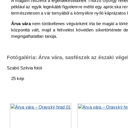
A magam részéről a legérdekesebbnek Thurzó György reneszán
például az egyik leginkább figyelemre méltó egy aprócska ren
természetesen a vár tornyából a környékre nyíló káprázatos k
Árva vára
nem törökellenes végvárként írta be magát a törté
központtá vált, majd a felívelést követően sikertörténete 
megingathatatlan tanúja.
Fotógaléria: Árva vára, sasfészek az északi vég
Szabó Szilvia fotói
25 kép