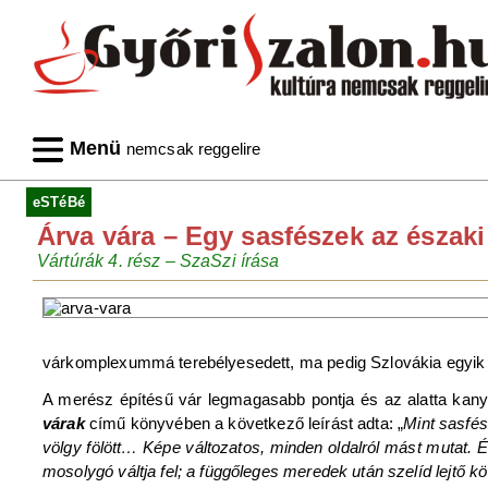
Menü
nemcsak reggelire
eSTéBé
Árva vára – Egy sasfészek az észak
Vártúrák 4. rész – SzaSzi írása
várkomplexummá terebélyesedett, ma pedig Szlovákia egyik 
A merész építésű vár legmagasabb pontja és az alatta kanya
várak
című könyvében a következő leírást adta: „
Mint sasfés
völgy fölött… Képe változatos, minden oldalról mást mutat. É
mosolygó váltja fel; a függőleges meredek után szelíd lejtő k