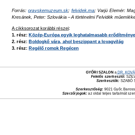
Forrás:
oravskemuzeum.sk
;
felvidek.ma
;
Varjú Elemér: Ma
Kresánek, Peter: Szlovákia – A történelmi Felvidék műemléke
A cikksorozat korábbi részei
:
1. rész:
Közép-Európa egyik leghatalmasabb erődítménye,
2. rész:
Boldogkő vára, ahol beszippant a lovagvilág
3. rész:
Regélő romok Regécen
GYŐRI SZALON
a
DR. KOVÁ
Felelős szerkesztő:
SZILV
Szerkesztők:
SZABÓ 
Szerkesztőség:
9021 Győr, Baross 
Szerzői jogok:
az oldal teljes tartalmát sze