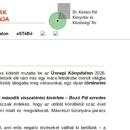
AK
NJA
alon
eSTéBé
ss kötetét mutatta be az
Ünnepi Könyvhéten
2026.
etünk elé táró írás egy mára feledésbe merült világba
 király látogatta meg városunkat, egy olyan
történelmi
y második visszatérési kísérlete – Bozó Pál ezredes
iscsak érdekes, hogy az utóbbi körülbelül száz évet
ami miatt ez megváltozott. Másrészt bizonyára parázs
ól, ami erős negatív érzéseket válthat ki belőlünk – a