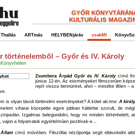
GYŐR KÖNYVTÁRÁN
KULTURÁLIS MAGAZI
Thallás
ARTmás
HELYBENjárás
csakMI
KönyvSz
ar történelemből – Győr és IV. Károly
i Könyvhéten
Zsumbera Árpád
Győr és IV. Károly
című fri
június 12-én. Az eseményeket filmszerűen képzel
repít vissza bennünket, ahol – mesébe illően – a
ve.
nem is olyan távoli történelmi eseményeket? A kötet alcíme:
A királ
ténelem viharai közepette egyre jobban háttérbe szorult, de még
 színpadán. Izgalmas belegondolni, hogy mi minden történhetett, 
ést, vajon a folyamatok egyértelműen pozitívak-e…
l
Állam
című művében. Filozófiai nézőpontja segít eltávolodni att