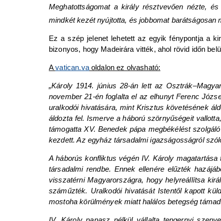
Meghatottságomat a király résztvevően nézte, é
mindkét kezét nyújtotta, és jobbomat barátságosan
Ez a szép jelenet lehetett az egyik fénypontja a k
bizonyos, hogy Madeirára vitték, ahol rövid időn belül
A
vatican.va
oldalon ez olvasható:
„Károly 1914. június 28-án lett az Osztrák–Magyar
november 21-én foglalta el az elhunyt Ferenc Józse
uralkodói hivatására, mint Krisztus követésének áldo
áldozta fel. Ismerve a háború szörnyűségeit vallotta
támogatta XV. Benedek pápa megbékélést szolgáló erő
kezdett. Az egyház társadalmi igazságosságról szóló
A háborús konfliktus végén IV. Károly magatartása 
társadalmi rendbe. Ennek ellenére elűzték hazájáb
visszatérni Magyarországra, hogy helyreállítsa ki
száműzték. Uralkodói hivatását Istentől kapott kül
mostoha körülmények miatt halálos betegség támadta
IV. Károly panasz nélkül vállalta tengernyi szenv