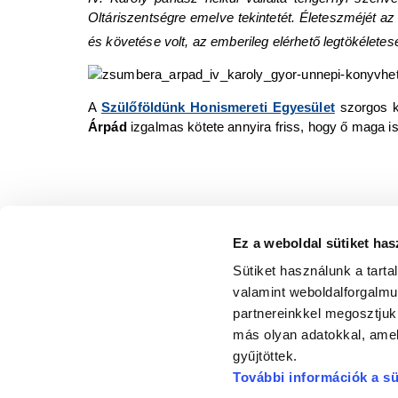
Oltáriszentségre emelve tekintetét. Életeszméjét a
és követése volt, az emberileg elérhető legtökélete
A
Szülőföldünk Honismereti Egyesület
szorgos k
Árpád
izgalmas kötete annyira friss, hogy ő maga i
Forrás:
1, 2
magyarkurir.hu
Ez a weboldal sütiket has
3, 4
Zsumbera Árpád: Győr és IV. Károly; p. 51.
Sütiket használunk a tart
5
Zsumbera Árpád: Győr és IV. Károly; p. 54.
valamint weboldalforgalm
6
vatican.va
partnereinkkel megosztjuk
más olyan adatokkal, amel
gyűjtöttek.
További információk a sü
GYŐRI SZALO
Felelős szer