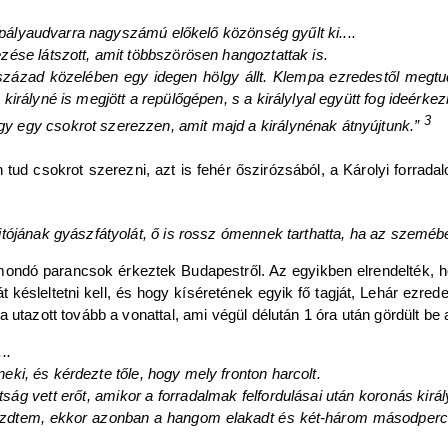
a pályaudvarra nagyszámú előkelő közönség gyűlt ki....
ése látszott, amit többszörösen hangoztattak is.
szszázad közelében egy idegen hölgy állt. Klempa ezredestől megt
irályné is megjött a repülőgépen, s a királylyal együtt fog ideérkez
3
 egy csokrot szerezzen, amit majd a királynénak átnyújtunk.”
ud csokrot szerezni, azt is fehér őszirózsából, a Károlyi forrada
tójának gyászfátyolát, ő is rossz ómennek tarthatta, ha az szemébe
ndó parancsok érkeztek Budapestről. Az egyikben elrendelték, hogy 
késleltetni kell, és hogy kíséretének egyik fő tagját, Lehár ezredes
 utazott tovább a vonattal, ami végül délután 1 óra után gördült be 
..
 neki, és kérdezte tőle, hogy mely fronton harcolt.
tottság vett erőt, amikor a forradalmak felfordulásai után koronás
kezdtem, ekkor azonban a hangom elakadt és két-három másodperc 