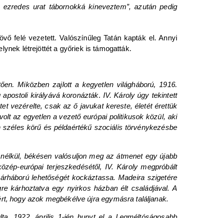
ezredes urat tábornokká kineveztem”, azután pedig
vő felé vezetett. Valószínűleg Tatán kapták el. Annyi
lynek létrejöttét a győriek is támogatták.
ően. Miközben zajlott a kegyetlen világháború, 1916.
ostoli királyává koronázták. IV. Károly úgy tekintett
et vezérelte, csak az ő javukat kereste, életét érettük
olt az egyetlen a vezető európai politikusok közül, aki
en széles körű és példaértékű szociális törvénykezésbe
ú nélkül, békésen valósuljon meg az átmenet egy újabb
özép-európai terjeszkedésétől, IV. Károly megpróbált
gárháború lehetőségét kockáztassa. Madeira szigetére
gre kárhoztatva egy nyirkos házban élt családjával. A
ért, hogy azok megbékélve újra egymásra találjanak.
lta. 1922. április 1-jén hunyt el a Legméltóságosabb