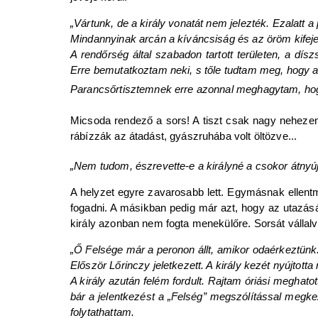
„Vártunk, de a király vonatát nem jelezték. Ezalatt 
Mindannyinak arcán a kíváncsiság és az öröm kifejez
A rendőrség által szabadon tartott területen, a dí
Erre bemutatkoztam neki, s tőle tudtam meg, hogy a k
Parancsőrtisztemnek erre azonnal meghagytam, hogy
Micsoda rendező a sors! A tiszt csak nagy nehezen t
rábízzák az átadást, gyászruhába volt öltözve...
„Nem tudom, észrevette-e a királyné a csokor átnyúj
A helyzet egyre zavarosabb lett. Egymásnak ellentmo
fogadni. A másikban pedig már azt, hogy az utazását 
király azonban nem fogta menekülőre. Sorsát vállalva
„Ő Felsége már a peronon állt, amikor odaérkeztünk.
Először Lőrinczy jeletkezett. A király kezét nyújtotta
A király azután felém fordult. Rajtam óriási megha
bár a jelentkezést a „Felség” megszólítással meg
folytathattam.