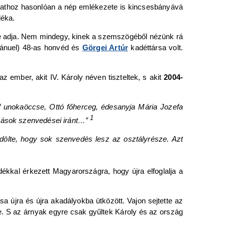
mathoz hasonlóan a nép emlékezete is kincsesbányává
déka.
 adja. Nem mindegy, kinek a szemszögéből nézünk rá
ánuel) 48-as honvéd és
Görgei Artúr
kadéttársa volt.
.
az ember, akit IV. Károly néven tiszteltek, s akit
2004-
ef unokaöccse, Ottó főherceg, édesanyja Mária Jozefa
1
 mások szenvedései iránt…”
ndölte, hogy sok szenvedés lesz az osztályrésze. Azt
ékkal érkezett Magyarországra, hogy újra elfoglalja a
sa újra és újra akadályokba ütközött. Vajon sejtette az
e. S az árnyak egyre csak gyűltek Károly és az ország