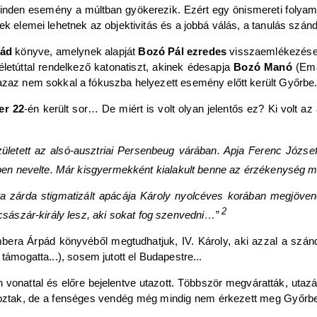
minden esemény a múltban gyökerezik. Ezért egy önismereti folya
ek elemei lehetnek az objektivitás és a jobbá válás, a tanulás szán
pád
könyve, amelynek alapját
Bozó Pál ezredes
visszaemlékezése
etúttal rendelkező katonatiszt, akinek édesapja
Bozó Manó
(Em
 azaz nem sokkal a fókuszba helyezett esemény előtt került Győrbe
er 22
-én került sor… De miért is volt olyan jelentős ez? Ki volt az 
zületett az alsó-ausztriai Persenbeug várában. Apja Ferenc Józs
hitben nevelte. Már kisgyermekként kialakult benne az érzékenység
ita zárda stigmatizált apácája Károly nyolcéves korában megjöve
2
 császár-király lesz, aki sokat fog szenvedni…”
umbera Árpád könyvéből megtudhatjuk, IV. Károly, aki azzal a szánd
s támogatta...), sosem jutott el Budapestre...
n vonattal és előre bejelentve utazott. Többször megváratták, utazá
angoztak, de a fenséges vendég még mindig nem érkezett meg Győrb