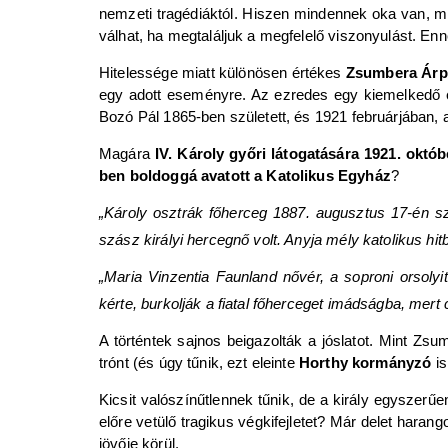
nemzeti tragédiáktól. Hiszen mindennek oka van, 
válhat, ha megtaláljuk a megfelelő viszonyulást. Enn
Hitelessége miatt különösen értékes
Zsumbera Ár
egy adott eseményre. Az ezredes egy kiemelkedő él
Bozó Pál 1865-ben született, és 1921 februárjában,
Magára
IV. Károly győri
látogatására 1921. októb
ben boldoggá avatott a Katolikus Egyház
?
„Károly osztrák főherceg 1887. augusztus 17-én s
szász királyi hercegnő volt. Anyja mély katolikus 
„Maria Vinzentia Faunland nővér, a soproni orsoly
kérte, burkolják a fiatal főherceget imádságba, mert
A történtek sajnos beigazolták a jóslatot. Mint Zs
trónt (és úgy tűnik, ezt eleinte
Horthy kormányzó
i
Kicsit valószínűtlennek tűnik, de a király egyszerűe
előre vetülő tragikus végkifejletet? Már delet har
jövője körül.