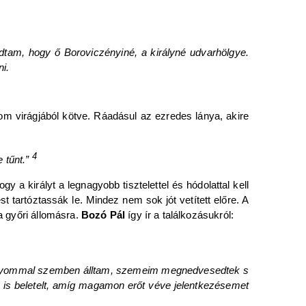
udtam, hogy ő Boroviczényiné, a királyné udvarhölgye.
ni.
lom virágjából kötve. Ráadásul az ezredes lánya, akire
4
 tűnt.”
a királyt a legnagyobb tisztelettel és hódolattal kell
t tartóztassák le. Mindez nem sok jót vetített előre. A
a győri állomásra.
Bozó Pál
így ír a találkozásukról:
 királyommal szemben álltam, szemeim megnedvesedtek s
is beletelt, amíg magamon erőt véve jelentkezésemet