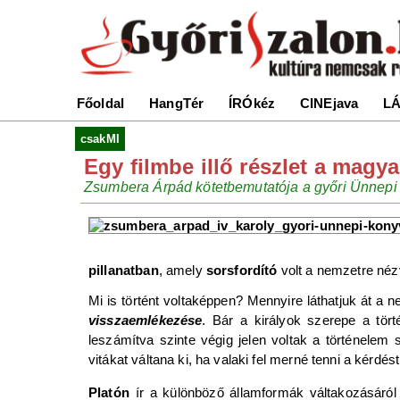
Főoldal
HangTér
ÍRÓkéz
CINEjava
LÁ
csakMI
Egy filmbe illő részlet a magy
Zsumbera Árpád kötetbemutatója a győri Ünnep
pillanatban
, amely
sorsfordító
volt a nemzetre néz
Mi is történt voltaképpen? Mennyire láthatjuk át a 
visszaemlékezése
. Bár a királyok szerepe a tör
leszámítva szinte végig jelen voltak a történelem
vitákat váltana ki, ha valaki fel merné tenni a kérd
Platón
ír a különböző államformák váltakozásáró