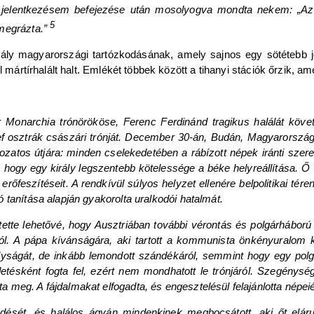
s jelentkezésem befejezése után mosolyogva mondta nekem: „Az 
5
 megrázta.”
irály magyarországi tartózkodásának, amely sajnos egy sötétebb jö
 mártírhalált halt. Emlékét többek között a tihanyi stációk őrzik, ame
 Monarchia trónörököse, Ferenc Ferdinánd tragikus halálát követ
f osztrák császári trónját. December 30-án, Budán, Magyarország ap
zatos útjára: minden cselekedetében a rábízott népek iránti szeret
, hogy egy király legszentebb kötelessége a béke helyreállítása. Ő v
feszítéseit. A rendkívül súlyos helyzet ellenére belpolitikai tér
 tanítása alapján gyakorolta uralkodói hatalmát.
tette lehetővé, hogy Ausztriában további vérontás és polgárhábor
ól. A pápa kívánságára, aki tartott a kommunista önkényuralom k
rályságát, de inkább lemondott szándékáról, semmint hogy egy pol
detésként fogta fel, ezért nem mondhatott le trónjáról. Szegénysé
 meg. A fájdalmakat elfogadta, és engesztelésül felajánlotta népei
edését, és halálos ágyán mindenkinek megbocsátott, aki őt eláru