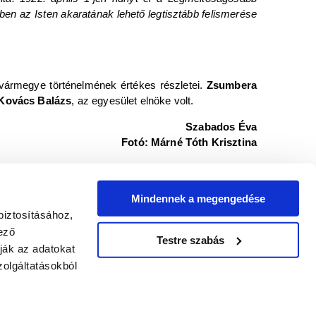
en az Isten akaratának lehető legtisztább felismerése
vármegye történelmének értékes részletei.
Zsumbera
Kovács Balázs
, az egyesület elnöke volt.
Szabados Éva
Fotó: Márné Tóth Krisztina
Mindennek a megengedése
biztosításához,
ező
Testre szabás
ják az adatokat
olgáltatásokból
2026.06.25
LIS MAGAZINJA
S igazgató