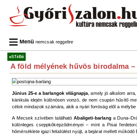
Menü
nemcsak reggelire
eSTéBé
A föld mélyének hűvös birodalma –
Június 25-e a barlangok világnapja
, amely jó alkalom arra,
kánikula idején különösen vonzó, de nem csupán hűsítő men
célok mindazok számára, akik a nyári forróság elől a mélybe 
A Mecsek szívében található
Abaligeti-barlang
a Duna–Dráv
különleges cseppkőképződményei – mint a Pisai ferdetoro
hőmérséklete igazi felüdülést nyújt, a bejárat mellett működ