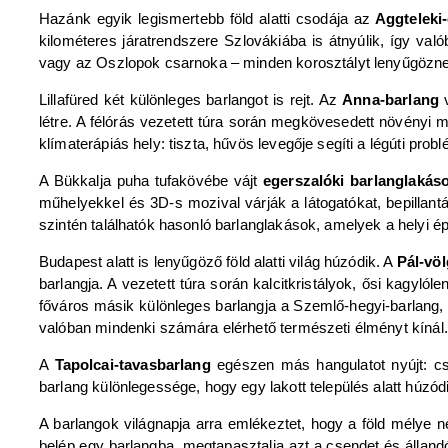
Hazánk egyik legismertebb föld alatti csodája az
Aggteleki
kilométeres járatrendszere Szlovákiába is átnyúlik, így val
vagy az Oszlopok csarnoka – minden korosztályt lenyűgöznek
Lillafüred két különleges barlangot is rejt. Az
Anna-barlang
v
létre. A félórás vezetett túra során megkövesedett növényi 
klímaterápiás hely: tiszta, hűvös levegője segíti a légúti pro
A Bükkalja puha tufakövébe vájt
egerszalóki barlanglakás
műhelyekkel és 3D-s mozival várják a látogatókat, bepillan
szintén találhatók hasonló barlanglakások, amelyek a helyi 
Budapest alatt is lenyűgöző föld alatti világ húzódik. A
Pál-vö
barlangja. A vezetett túra során kalcitkristályok, ősi kagy
főváros másik különleges barlangja a Szemlő-hegyi-barlang, 
valóban mindenki számára elérhető természeti élményt kínál.
A
Tapolcai-tavasbarlang
egészen más hangulatot nyújt: cs
barlang különlegessége, hogy egy lakott település alatt húzódik
A barlangok világnapja arra emlékeztet, hogy a föld mélye 
belép egy barlangba, megtapasztalja azt a csendet és állan