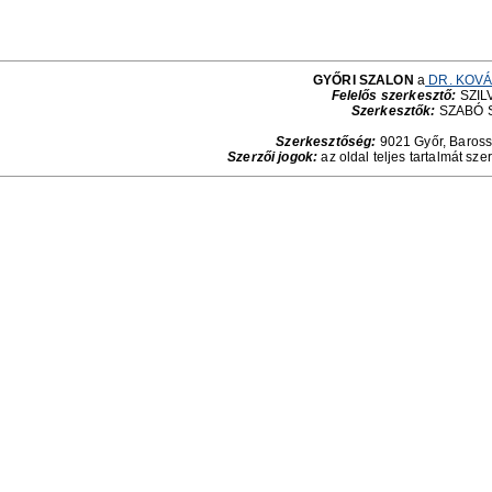
GYŐRI SZALON
a
DR. KOVÁ
Felelős szerkesztő:
SZILV
Szerkesztők:
SZABÓ 
Szerkesztőség:
9021 Győr, Baross 
Szerzői jogok:
az oldal teljes tartalmát sze