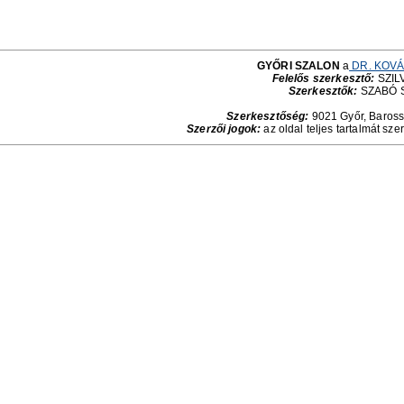
GYŐRI SZALON
a
DR. KOVÁ
Felelős szerkesztő:
SZILV
Szerkesztők:
SZABÓ 
Szerkesztőség:
9021 Győr, Baross 
Szerzői jogok:
az oldal teljes tartalmát sze