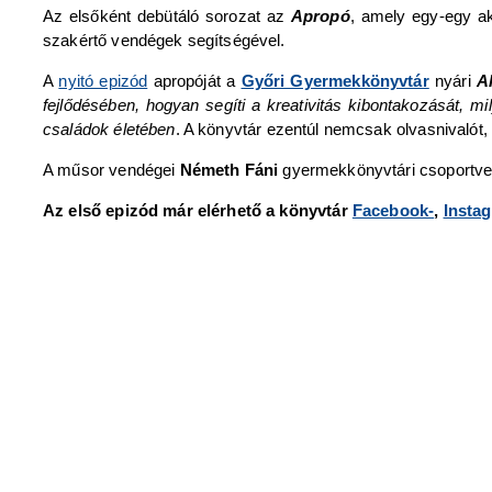
Az elsőként debütáló sorozat az
Apropó
, amely egy-egy ak
szakértő vendégek segítségével.
A
nyitó epizód
apropóját a
Győri Gyermekkönyvtár
nyári
A
fejlődésében, hogyan segíti a kreativitás kibontakozását, mi
családok életében
. A könyvtár ezentúl nemcsak olvasnivalót, 
A műsor vendégei
Németh Fáni
gyermekkönyvtári csoportv
Az első epizód már elérhető a könyvtár
Facebook-
,
Insta