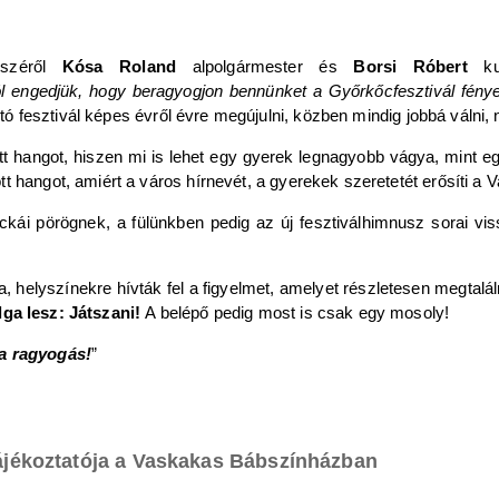
észéről
Kósa Roland
alpolgármester és
Borsi Róbert
kul
ól engedjük, hogy beragyogjon bennünket a Győrkőcfesztivál fénye
tartó fesztivál képes évről évre megújulni, közben mindig jobbá váln
t hangot, hiszen mi is lehet egy gyerek legnagyobb vágya, mint eg
t hangot, amiért a város hírnevét, a gyerekek szeretetét erősíti a
kockái pörögnek, a fülünkben pedig az új fesztiválhimnusz sorai vi
a, helyszínekre hívták fel a figyelmet, amelyet részletesen megtalá
ga lesz: Játszani!
A belépő pedig most is csak egy mosoly!
 a ragyogás!
”
ótájékoztatója a Vaskakas Bábszínházban