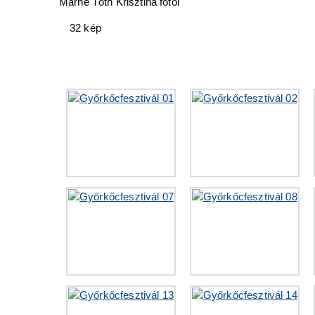
Márné Tóth Krisztina fotói
32 kép