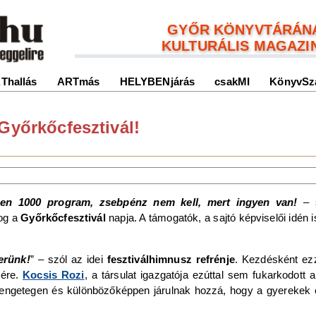
GYŐR KÖNYVTÁRÁN
KULTURÁLIS MAGAZI
Thallás
ARTmás
HELYBENjárás
csakMI
KönyvSz
Győrkőcfesztivál!
nen 1000 program, zsebpénz nem kell, mert ingyen van!
– s
yog a
Győrkőcfesztivál
napja. A támogatók, a sajtó képviselői idén 
erünk!
” – szól az idei
fesztiválhimnusz refrénje
. Kezdésként ezz
ére.
Kocsis Rozi
, a társulat igazgatója ezúttal sem fukarkodott 
t rengetegen és különbözőképpen járulnak hozzá, hogy a gyerekek