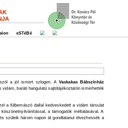
AK
NJA
alon
eSTéBé
zól a jól ismert szlogen. A
Vaskakas Bábszínház
is vidám, baráti hangulatú sajtótájékoztatón ismerhették
el a fülbemászó dallal kedveskedett a vidám társulat
a köszönetnyilvánítással, a támogatók méltatásával. A
 és szüleik három napon át gondtalanul élvezhessék a