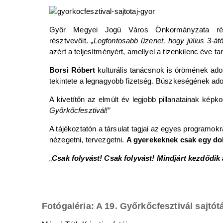
Győr Megyei Jogú Város Önkormányzata r
résztvevőit. „
Legfontosabb üzenet, hogy július 3-át
azért a teljesítményért, amellyel a tizenkilenc éve 
Borsi Róbert
kulturális tanácsnok is örömének adot
tekintete a legnagyobb fizetség. Büszkeségének adot
A kivetítőn az elmúlt év legjobb pillanatainak kép
Győrkőcfesztivál!
”
A tájékoztatón a társulat tagjai az egyes programokr
nézegetni, tervezgetni.
A gyerekeknek csak egy dol
„
Csak folyvást! Csak folyvást! Mindjárt kezdődik
Fotógaléria: A 19. Győrkőcfesztivál sajt