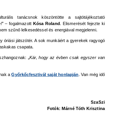
turális tanácsnok köszöntötte a sajtótájékoztató
!
” – fogalmazott
Kósa Roland
. Elismerését fejezte ki
i, nem szűnő lelkesedéssel és energiával megjelenni.
y óriási játszótér. A sok munkáért a gyerekek ragyogó
 Vaskakas csapata.
sszhangoznak: „
Kár, hogy az évben csak egyszer van
lnak a
Győrkőcfesztivál saját honlapján
. Van még idő
SzaSzi
Fotók: Márné Tóth Krisztina