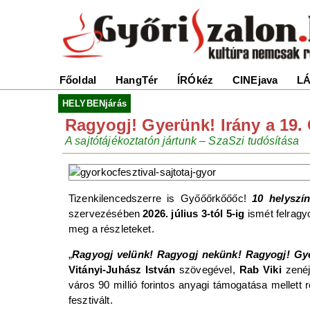
Főoldal
HangTér
ÍRÓkéz
CINEjava
LÁ
HELYBENjárás
Ragyogj! Gyerünk! Irány a 19. 
A sajtótájékoztatón jártunk – SzaSzi tudósítása
Tizenkilencedszerre is Győőőrkőőőc!
10 helyszí
szervezésében
2026. július 3-tól 5-ig
ismét felrag
meg a részleteket.
„
Ragyogj velünk! Ragyogj nekünk! Ragyogj! Gy
Vitányi-Juhász István
szövegével,
Rab Viki
zenéj
város 90 millió forintos anyagi támogatása mellet
fesztivált.