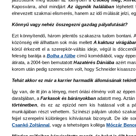
Kaposvárra, ahol mindjárt
Az ügynök halálában
léphetett 
elnevezett szakmai elismerés, hanem az idő múlását jelzi, eg
Könnyű vagy nehéz összegezni gazdag pályafutását?
Ezt könnyítendő, három jelentős szakaszra tudom bontani. A
közönség elé állhattam sok más mellett
A kaktusz virágába
körül érkezett el a szerepkör-váltás ideje, végül is döccen
feleség barátja a
Bolha a fülbe
című komédiából, vagy éppen
átirata, a 2004-ben bemutatott
Hazatérés Dániába
azért mar
korom után pedig szerencsém volt, hogy Schneider kisasszo
Tehát akkor ez már a karrier harmadik állomásának tekin
Így van, de itt jön a lényeg, mert óriási élmény volt az épp
darabjában, a
Farkasok és bárányokban
adatott meg. Aztán
történetben
, és ez az epizód nem kis hatással volt a p
munkájában részt vehettem. Színészi pályám utolsó szakas
fejjel szerepelni különleges kihívásnak bizonyult. De ide 
Csankó Zoltánnal
, vagy a tehetséges kolléga
Móczár Benc