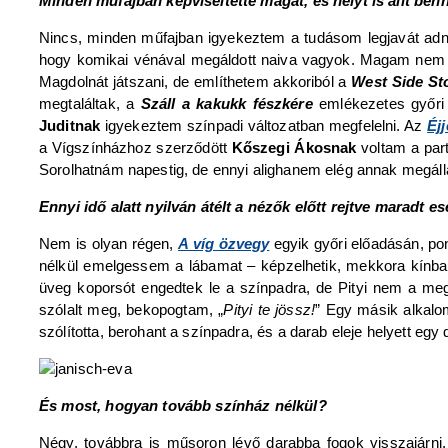
Minden műfajban képviseltette magát, és helyt is állt ben
Nincs, minden műfajban igyekeztem a tudásom legjavát adn
hogy komikai vénával megáldott naiva vagyok. Magam nem tu
Magdolnát játszani, de említhetem akkoriból a
West Side St
megtaláltak, a
Száll a kakukk fészkére
emlékezetes győri 
Juditnak
igyekeztem színpadi változatban megfelelni. Az
Éj
a Vígszínházhoz szerződött
Kőszegi Ákosnak
voltam a part
Sorolhatnám napestig, de ennyi alighanem elég annak megá
Ennyi idő alatt nyilván átélt a nézők előtt rejtve maradt ese
Nem is olyan régen,
A víg özvegy
egyik győri előadásán, pon
nélkül emelgessem a lábamat – képzelhetik, mekkora kínb
üveg koporsót engedtek le a színpadra, de Pityi nem a me
szólalt meg, bekopogtam, „
Pityi te jössz!
” Egy másik alkalo
szólította, berohant a színpadra, és a darab eleje helyett e
És most, hogyan tovább színház nélkül?
Négy, továbbra is műsoron lévő darabba fogok visszajárni