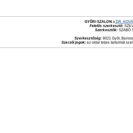
GYŐRI SZALON
a
DR. KOVÁ
Felelős szerkesztő:
SZILV
Szerkesztők:
SZABÓ 
Szerkesztőség:
9021 Győr, Baross 
Szerzői jogok:
az oldal teljes tartalmát sze