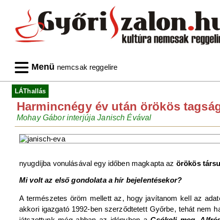
Menü
nemcsak reggelire
LÁThallás
Harmincnégy év után örökös tagsá
Mohay Gábor interjúja Janisch Évával
nyugdíjba vonulásával egy időben magkapta az
örökös társu
Mi volt az első gondolata a hír bejelentésekor?
A természetes öröm mellett az, hogy javítanom kell az ada
akkori igazgató 1992-ben szerződtetett Győrbe, tehát nem h
játszottunk még abban az idényben a
Csókolj meg, Alfré