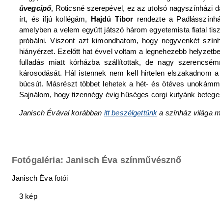
üvegcipő
, Roticsné szerepével, ez az utolsó nagyszínházi 
írt, és ifjú kollégám,
Hajdú Tibor
rendezte a Padlásszính
amelyben a velem együtt játszó három egyetemista fiatal ti
próbálni. Viszont azt kimondhatom, hogy negyvenkét színhá
hiányérzet. Ezelőtt hat évvel voltam a legnehezebb helyzetb
fulladás miatt kórházba szállítottak, de nagy szerencsé
károsodását. Hál istennek nem kell hirtelen elszakadnom a
búcsút. Másrészt többet lehetek a hét- és ötéves unokámma
Sajnálom, hogy tizennégy évig hűséges corgi kutyánk betege
Janisch Évával korábban
itt beszélgettünk
a színház világa m
Fotógaléria: Janisch Éva színművésznő
Janisch Éva fotói
3 kép