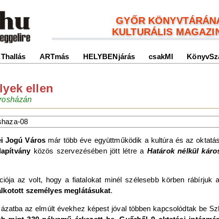
GYŐR KÖNYVTÁRÁN
KULTURÁLIS MAGAZI
Thallás
ARTmás
HELYBENjárás
csakMI
KönyvSz
lyek ellen
árosházán
i Jogú Város
már több éve együttműködik a kultúra és az oktatá
lapítvány
közös szervezésében jött létre a
Határok nélkül káro
ciója az volt, hogy a fiatalokat minél szélesebb körben rábírjuk 
 alkotott személyes meglátásukat
.
atba az elmúlt évekhez képest jóval többen kapcsolódtak be Szlová