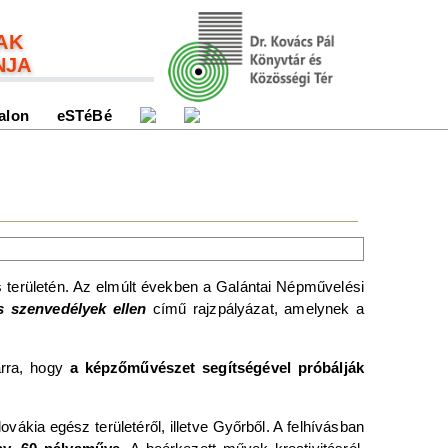
AK
NJA
alon
eSTéBé
s területén. Az elmúlt években a Galántai Népművelési
s szenvedélyek ellen
című rajzpályázat, amelynek a
arra, hogy
a képzőművészet segítségével próbálják
kia egész területéről, illetve Győrből. A felhívásban