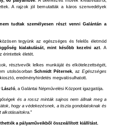
ny, 60 pályaműve
. A beérkezett művek kreativitásról,
ettek. A rajzok jól bemutatták a káros szenvedélyek
 nem tudtak személyesen részt venni Galántán a
 közösen tegyünk az egészséges és felelős életmód
gőség kialakulását, mint később kezelni azt
. A
érintettek életét.
k, résztvevők lelkes munkáját és elkötelezettségét,
nem utolsósorban
Schmidt Péternek
, az
Egészséges
jkiosztó, eredményhirdetés megvalósulhatott.
 László
, a Galántai Népművelési Központ igazgatója.
üggőségek és a rossz minták sajnos nem állnak meg a
ttátok, hogy a védekezésnek, a tiszta gondolatoknak és
 alkotásaitokra.
”
hették a pályaműveikből összeállított kiállítást.