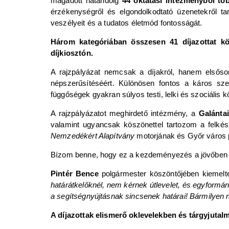
magadott határidőig
44 oktatási intézményből tö
érzékenységről és elgondolkodtató üzenetekről ta
veszélyeit és a tudatos életmód fontosságát.
Három kategóriában összesen 41 díjazottat k
díjkiosztón.
A rajzpályázat nemcsak a díjakról, hanem elsős
népszerűsítéséért. Különösen fontos a káros sze
függőségek gyakran súlyos testi, lelki és szociális 
A rajzpályázatot meghirdető intézmény, a
Galánta
valamint ugyancsak köszönettel tartozom a felk
Nemzedékért Alapítvány
motorjának és Győr város
Bízom benne, hogy ez a kezdeményezés a jövőben i
Pintér Bence
polgármester köszöntőjében kiemelte
határátkelőknél, nem kérnek útlevelet, és egyformán
a segítségnyújtásnak sincsenek határai! Bármilyen ne
A díjazottak elismerő oklevelekben és tárgyjutalm