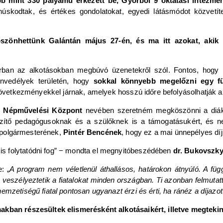
bb mint 330 pályamű érkezett be, Győrből 9 oktatási intézmé
núskodtak, és értékes gondolatokat, egyedi látásmódot közvetít
öszönhettünk Galántán május 27-én, és ma itt azokat, akik
orban az alkotásokban megbúvó üzenetekről szól. Fontos, hogy
nvedélyek területén, hogy
sokkal könnyebb megelőzni egy füg
következményekkel járnak, amelyek hosszú időre befolyásolhatják az 
i Népművelési Központ
nevében szeretném megköszönni a diáko
észítő pedagógusoknak és a szülőknek is a támogatásukért, és 
 polgármesterének,
Pintér Bencének
, hogy ez a mai ünnepélyes dí
s folytatódni fog” − mondta el megnyitóbeszédében
dr. Bukovszky
: „
A program nem véletlenül áthallásos, határokon átnyúló. A f
 veszélyeztetik a fiatalokat minden országban. Ti azonban felmuta
mzetiségű fiatal pontosan ugyanazt érzi és érti, ha ránéz a díjazott
akban részesültek elismerésként alkotásaikért, illetve megtekint