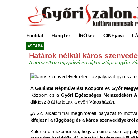
Főoldal
HangTér
ÍRÓkéz
CINEjava
LÁ
eSTéBé
Határok nélkül káros szenvedé
A nemzetközi rajzpályázat díjkiosztója a győri V
A
Galántai Népművelési Központ
és
Győr Megye
Központ és a
Győri Egészséges Nemzedékért A
díjkiosztóját tartották a győri Városházán.
„A 22. alkalommal meghirdetett pályázat fő motivá
kifejezni a függőség és a káros szenvedélyekről
Külön öröm számunkra, hogy a nemzetközi rajzpályáz