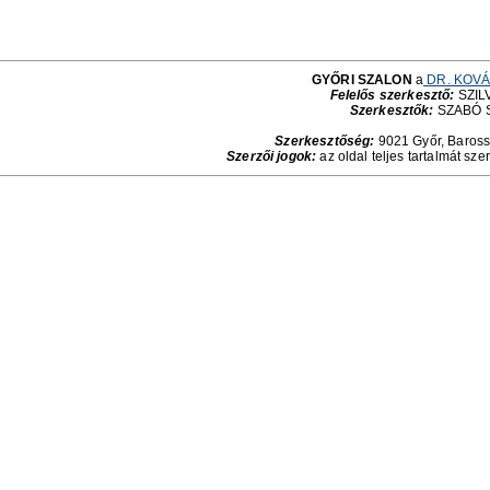
GYŐRI SZALON
a
DR. KOVÁ
Felelős szerkesztő:
SZILV
Szerkesztők:
SZABÓ 
Szerkesztőség:
9021 Győr, Baross 
Szerzői jogok:
az oldal teljes tartalmát sze