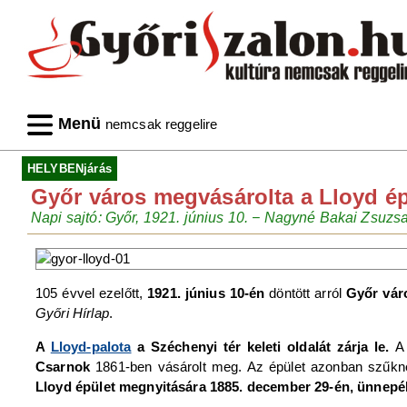
Menü
nemcsak reggelire
HELYBENjárás
Győr város megvásárolta a Lloyd ép
Napi sajtó: Győr, 1921. június 10. − Nagyné Bakai Zsuzs
105 évvel ezelőtt,
1921. június 10-én
döntött arról
Győr vár
Győri Hírlap
.
A
Lloyd-palota
a Széchenyi tér keleti oldalát zárja le.
A
Csarnok
1861-ben vásárolt meg. Az épület azonban szűkne
Lloyd épület megnyitására 1885. december 29-én, ünnepély