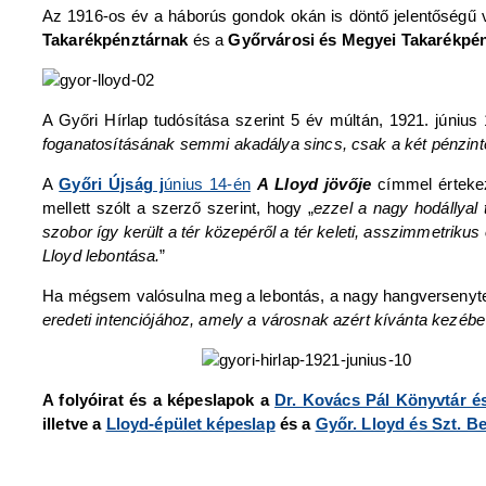
Az 1916-os év a háborús gondok okán is döntő jelentőségű v
Takarékpénztárnak
és a
Győrvárosi és Megyei Takarékpé
A Győri Hírlap tudósítása szerint 5 év múltán, 1921. június 
foganatosításának semmi akadálya sincs, csak a két pénzinté
A
Győri Újság j
únius 14-én
A Lloyd jövője
címmel értekeze
mellett szólt a szerző szerint, hogy „
ezzel a nagy hodállyal 
szobor így került a tér közepéről a tér keleti, asszimmetrik
Lloyd lebontása.
”
Ha mégsem valósulna meg a lebontás, a nagy hangversenytere
eredeti intenciójához, amely a városnak azért kívánta kezébe 
A folyóirat és a képeslapok a
Dr. Kovács Pál Könyvtár é
illetve a
Lloyd-épület képeslap
és a
Győr. Lloyd és Szt. 