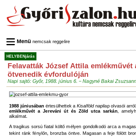
Menü
nemcsak reggelire
HELYBENjárás
Felavatták József Attila emlékművét 
ötvenedik évfordulóján
Napi sajtó: Győr, 1988. június 6. − Nagyné Bakai Zsuzsann
1988 júniusában
értesülhettek a
Kisalföld
napilap olvasói arró
emlékművét a Jereváni út és Zöld utca sarkán
, amely
alkalmat.
A tragikus sorsú fiatal költő mélyen gondolkodó arca a maga
tekint ránk fénylőn, bronzba öntve. Magasan a feje fölött bro