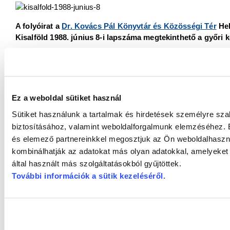
A folyóirat a
Dr. Kovács Pál Könyvtár és Közösségi Tér
Hel
Kisalföld 1988. június 8-i lapszáma megtekinthető a győri 
Felhasznált irodalom:
Orbánné Horváth Márta, Galambos Krisztina, Szabó Béla: Gy
Ez a weboldal sütiket használ
és Közösségi Tér, 2021, p. 137.
Sütiket használunk a tartalmak és hirdetések személyre sz
Rieger Tibor [Prokopp Mária tanulmányával], Méry Ratio, Somor
biztosításához, valamint weboldalforgalmunk elemzéséhez. E
Kisalföld, 1988. június 8.
és elemező partnereinkkel megosztjuk az Ön weboldalhasznál
kombinálhatják az adatokat más olyan adatokkal, amelyeke
által használt más szolgáltatásokból gyűjtöttek.
További információk a sütik kezeléséről
.