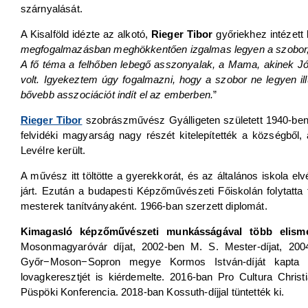
szárnyalását.
A Kisalföld idézte az alkotó,
Rieger Tibor
győriekhez intézett l
megfogalmazásban meghökkentően izgalmas legyen a szobor, é
A fő téma a felhőben lebegő asszonyalak, a Mama, akinek Jó
volt. Igyekeztem úgy fogalmazni, hogy a szobor ne legyen il
bővebb asszociációt indít el az emberben.
”
Rieger Tibor
szobrászművész Gyálligeten született 1940-ben
felvidéki magyarság nagy részét kitelepítették a községb
Levélre került.
A művész itt töltötte a gyerekkorát, és az általános iskola 
járt. Ezután a budapesti Képzőművészeti Főiskolán folytatta
mesterek tanítványaként. 1966-ban szerzett diplomát.
Kimagasló képzőművészeti munkásságával több elisme
Mosonmagyaróvár díjat, 2002-ben M. S. Mester-díjat, 200
Győr−Moson−Sopron megye Kormos István-díját kapta
lovagkeresztjét is kiérdemelte. 2016-ban Pro Cultura Christ
Püspöki Konferencia. 2018-ban Kossuth-díjjal tüntették ki.