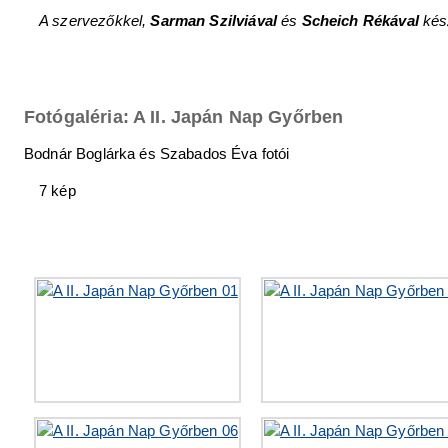
A szervezőkkel,
Sarman Szilviával
és
Scheich Rékával
kész
Fotógaléria: A II. Japán Nap Győrben
Bodnár Boglárka és Szabados Éva fotói
7 kép