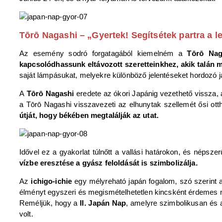
Tōrō Nagashi – „Gyertek! Segítsétek partra a le
Az esemény sodró forgatagából kiemelném a
Tōrō Naga
kapcsolódhassunk eltávozott szeretteinkhez, akik talán 
saját lámpásukat, melyekre különböző jelentéseket hordozó 
A
Tōrō Nagashi
eredete az ókori Japánig vezethető vissza, 
a Tōrō Nagashi visszavezeti az elhunytak szellemét ősi ot
útját, hogy békében megtalálják az utat.
Idővel ez a gyakorlat túlnőtt a vallási határokon, és népsz
vízbe eresztése a gyász feloldását is szimbolizálja.
Az
ichigo-ichie
egy mélyreható japán fogalom, szó szerint azt
élményt egyszeri és megismételhetetlen kincsként érdemes
Reméljük, hogy a
II. Japán Nap
, amelyre szimbolikusan és a
volt.