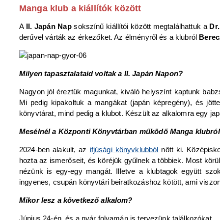
Manga klub a kiállítók között
A
II. Japán Nap
sokszínű kiállítói között megtalálhattuk a
Dr
derűvel várták az érkezőket. Az élményről és a klubról
Berec
Milyen tapasztalataid voltak a II. Japán Napon?
Nagyon jól éreztük magunkat, kiváló helyszínt kaptunk babzsá
Mi pedig kipakoltuk a mangákat (japán képregény), és jöttek
könyvtárat, mind pedig a klubot. Készült az alkalomra egy jap
Mesélnél a Központi Könyvtárban működő Manga klubról? 
2024-ben alakult, az
ifjúsági könyvklubból
nőtt ki. Középisko
hozta az ismerőseit, és köréjük gyűlnek a többiek. Most körü
nézünk is egy-egy mangát. Illetve a klubtagok együtt szo
ingyenes, csupán könyvtári beiratkozáshoz kötött, ami viszont 
Mikor lesz a következő alkalom?
Június 24-én, és a nyár folyamán is tervezünk találkozókat.