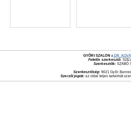
GYŐRI SZALON
a
DR. KOVÁ
Felelős szerkesztő:
SZILV
Szerkesztők:
SZABÓ 
Szerkesztőség:
9021 Győr, Baross 
Szerzői jogok:
az oldal teljes tartalmát sze