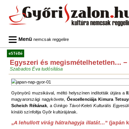
Menü
nemcsak reggelire
eSTéBé
Egyszeri és megismételhetetlen... −
Szabados Éva tudósítása
Gyönyörű muzsikával, méltó helyszínen indították útjára a
I
magyarországi nagykövete,
Őexcellenciája Kimura Tetsuy
Scheich Rékának
, a
Ginkgo Távol-Keleti Kulturális Egyesül
kínáló színfoltja Győr kultúrájának.
„
A lehullott virág hátrahagyja illatát…
” (japán