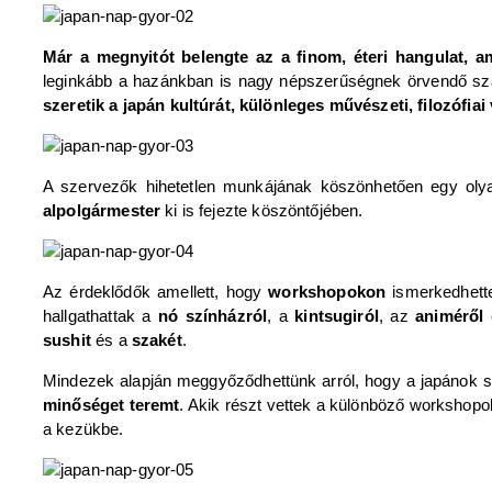
Már a megnyitót belengte az a finom, éteri hangulat, am
leginkább a hazánkban is nagy népszerűségnek örvendő sza
szeretik a japán kultúrát, különleges művészeti, filozófia
A szervezők hihetetlen munkájának köszönhetően egy olya
alpolgármester
ki is fejezte köszöntőjében.
Az érdeklődők amellett, hogy
workshopokon
ismerkedhett
hallgathattak a
nó színházról
, a
kintsugiról
, az
animéről
sushit
és a
szakét
.
Mindezek alapján meggyőződhettünk arról, hogy a japánok sok
minőséget teremt
. Akik részt vettek a különböző workshopok
a kezükbe.