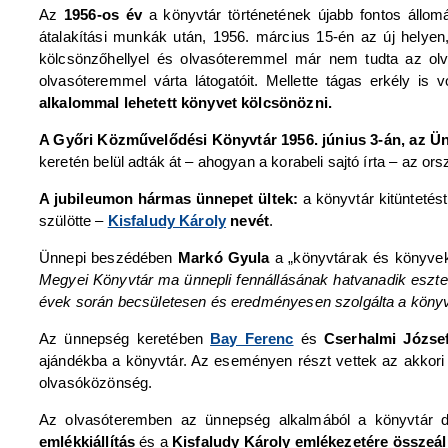
Az
1956-os év
a könyvtár történetének újabb fontos állom
átalakítási munkák után, 1956. március 15-én az új helye
kölcsönzőhellyel és olvasóteremmel már nem tudta az olva
olvasóteremmel várta látogatóit. Mellette tágas erkély is 
alkalommal lehetett könyvet kölcsönözni.
A Győri Közművelődési Könyvtár 1956. június 3-án, az Ün
keretén belül adták át – ahogyan a korabeli sajtó írta – az o
A jubileumon hármas ünnepet ültek:
a könyvtár kitüntetést
szülötte –
Kisfaludy Károly
nevét
.
Ünnepi beszédében
Markó Gyula
a „könyvtárak és könyvek
Megyei Könyvtár ma ünnepli fennállásának hatvanadik esztend
évek során becsületesen és eredményesen szolgálta a köny
Az ünnepség keretében
Bay Ferenc
és
Cserhalmi Józs
ajándékba a könyvtár. Az eseményen részt vettek az akkori pol
olvasóközönség.
Az olvasóteremben az ünnepség alkalmából a könyvtár dol
emlékkiállítás
és a
Kisfaludy Károly emlékezetére összeál