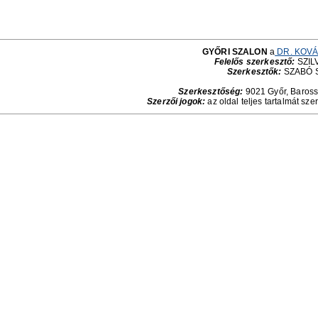
GYŐRI SZALON
a
DR. KOVÁ
Felelős szerkesztő:
SZILV
Szerkesztők:
SZABÓ 
Szerkesztőség:
9021 Győr, Baross 
Szerzői jogok:
az oldal teljes tartalmát sze