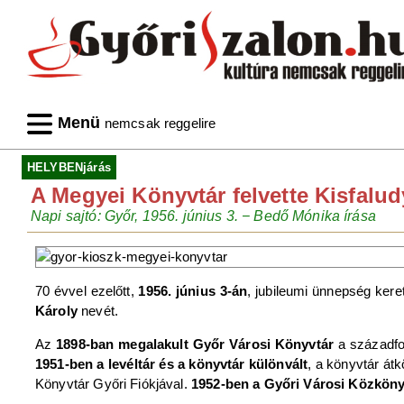
Menü
nemcsak reggelire
HELYBENjárás
A Megyei Könyvtár felvette Kisfalud
Napi sajtó: Győr, 1956. június 3. − Bedő Mónika írása
70 évvel ezelőtt,
1956. június 3-án
, jubileumi ünnepség kere
Károly
nevét.
Az
1898-ban megalakult Győr Városi Könyvtár
a századfo
1951-ben a levéltár és a könyvtár különvált
, a könyvtár át
Könyvtár Győri Fiókjával.
1952-ben a Győri Városi Közkönyvt