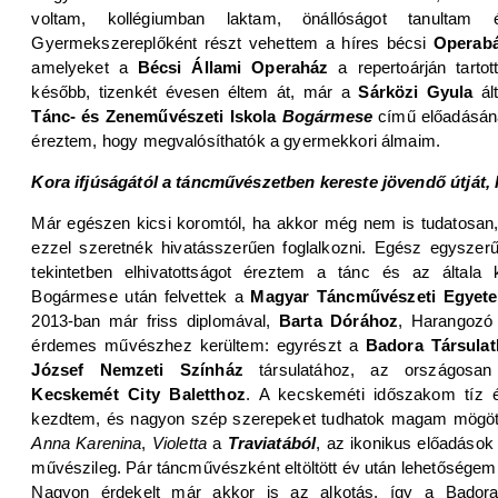
voltam, kollégiumban laktam, önállóságot tanultam
Gyermekszereplőként részt vehettem a híres bécsi
Operab
amelyeket a
Bécsi Állami Operaház
a repertoárján tarto
később, tizenkét évesen éltem át, már a
Sárközi Gyula
ált
Tánc- és Zeneművészeti Iskola
Bogármese
című előadásán
éreztem, hogy megvalósíthatók a gyermekkori álmaim.
Kora ifjúságától a táncművészetben kereste jövendő útját, 
Már egészen kicsi koromtól, ha akkor még nem is tudatosan,
ezzel szeretnék hivatásszerűen foglalkozni. Egész egyszer
tekintetben elhivatottságot éreztem a tánc és az általa k
Bogármese után felvettek a
Magyar Táncművészeti Egye
2013-ban már friss diplomával,
Barta Dórához
, Harangozó 
érdemes művészhez kerültem: egyrészt a
Badora Társulat
József Nemzeti Színház
társulatához, az országosan
Kecskemét City Baletthoz
. A kecskeméti időszakom tíz év
kezdtem, és nagyon szép szerepeket tudhatok magam mögött
Anna Karenina
,
Violetta
a
Traviatából
, az ikonikus előadások
művészileg. Pár táncművészként eltöltött év után lehetőségem n
Nagyon érdekelt már akkor is az alkotás, így a Badora