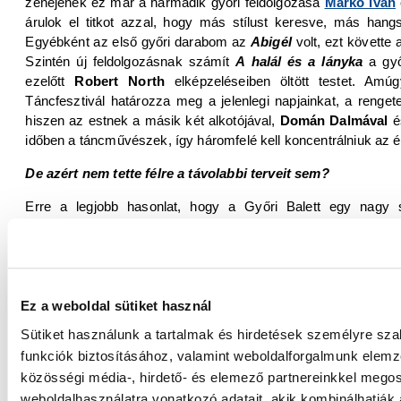
zenéjének ez már a harmadik győri feldolgozása
Markó Iván
árulok el titkot azzal, hogy más stílust keresve, más hang
Egyébként az első győri darabom az
Abigél
volt, ezt követte 
Szintén új feldolgozásnak számít
A halál és a lányka
a győr
ezelőtt
Robert North
elképzeléseiben öltött testet. Am
Táncfesztivál határozza meg a jelenlegi napjainkat, a renget
hiszen az estnek a másik két alkotójával,
Domán Dalmával
é
időben a táncművészek, így háromfelé kell koncentrálniuk az 
De azért nem tette félre a távolabbi terveit sem?
Erre a legjobb hasonlat, hogy a Győri Balett egy nagy 
folyamatos előrehaladása közben is tartja a nemzetközi szín
Ennek a vonatnak vagyok én is az utasa, azzal az érzés
értelmét a táncművészetben és az alkotásban. Amit mé
fiatalokért
program vezetőjeként célom, hogy a fiatal koros
között még közelebb tudjuk hozni a mi világunkhoz. Számomr
Ez a weboldal sütiket használ
most kapott alkotói díj, amely egyben azt is jelenti, hogy
Sütiket használunk a tartalmak és hirdetések személyre sz
munkásságomat – mondta befejezésül
Szőllősi Krisztina
.
funkciók biztosításához, valamint weboldalforgalmunk elem
közösségi média-, hirdető- és elemező partnereinkkel mego
weboldalhasználatra vonatkozó adatait, akik kombinálhatják