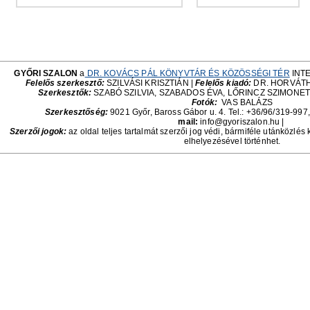
GYŐRI SZALON
a
DR. KOVÁCS PÁL KÖNYVTÁR ÉS KÖZÖSSÉGI TÉR
INT
Felelős szerkesztő:
SZILVÁSI KRISZTIÁN |
Felelős kiadó:
DR. HORVÁTH
Szerkesztők:
SZABÓ SZILVIA, SZABADOS ÉVA, LŐRINCZ SZIMONE
Fotók:
VAS BALÁZS
Szerkesztőség:
9021 Győr, Baross Gábor u. 4. Tel.: +36/96/319-997,
mail:
info@gyoriszalon.hu |
Szerzői jogok:
az oldal teljes tartalmát szerzői jog védi, bármiféle utánközlés 
elhelyezésével történhet.