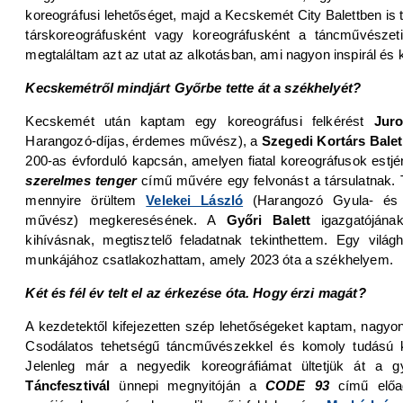
koreográfusi lehetőséget, majd a Kecskemét City Balettben is 
társkoreográfusként vagy koreográfusként a táncművészet
megtaláltam azt az utat az alkotásban, ami nagyon inspirál és ki
Kecskemétről mindjárt Győrbe tette át a székhelyét?
Kecskemét után kaptam egy koreográfusi felkérést
Juro
Harangozó-díjas, érdemes művész), a
Szegedi Kortárs Balet
200-as évforduló kapcsán, amelyen fiatal koreográfusok estjé
szerelmes tenger
című művére egy felvonást a társulatnak.
mennyire örültem
Velekei László
(Harangozó Gyula- és S
művész) megkeresésének. A
Győri Balett
igazgatójána
kihívásnak, megtisztelő feladatnak tekinthettem. Egy világ
munkájához csatlakozhattam, amely 2023 óta a székhelyem.
Két és fél év telt el az érkezése óta. Hogy érzi magát?
A kezdetektől kifejezetten szép lehetőségeket kaptam, nagyon
Csodálatos tehetségű táncművészekkel és komoly tudású ko
Jelenleg már a negyedik koreográfiámat ültetjük át a gy
Táncfesztivál
ünnepi megnyitóján a
CODE 93
című elő