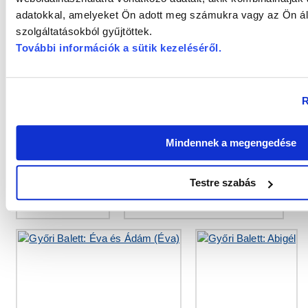
adatokkal, amelyeket Ön adott meg számukra vagy az Ön ál
Fotógaléria: Élete értelme a táncművészet: Szőllős
szolgáltatásokból gyűjtöttek.
Dömölky Dániel (1.) és Csapó Balázs (2-4.) fotói
További információk a sütik kezeléséről
.
4 kép
R
Mindennek a megengedése
Testre szabás