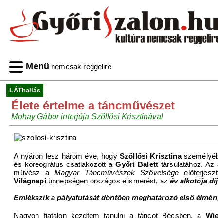
Menü
nemcsak reggelire
LÁThallás
Élete értelme a táncművészet
Mohay Gábor interjúja Szőllősi Krisztinával
A nyáron lesz három éve, hogy
Szőllősi Krisztina
személyéb
és koreográfus csatlakozott a
Győri Balett
társulatához. Az 
művész a
Magyar Táncművészek Szövetsége
előterjes
Világnapi
ünnepségen országos elismerést, az
év alkotója díj
Emlékszik a pályafutását döntően meghatározó első élmén
Nagyon fiatalon kezdtem tanulni a táncot Bécsben, a
Wie