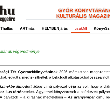
GYŐR KÖNYVTÁRÁN
KULTURÁLIS MAGAZI
Thallás
ARTmás
HELYBENjárás
csakMI
KönyvSz
ázatának végeredménye
sségi Tér Gyermekkönyvtárának
2026 márciusban meghirdetett
kat, egyúttal megtekinthették a beküldött alkotásokból összeállított ki
zínekbe álmodott Jókai
című pályázat célja az volt, hogy a diá
sszikus történeteket
. A gyermekkönyvtárosok a beérkezett pályam
 A pályázók – a kiírásnak megfelelően –
Az aranyember
című re