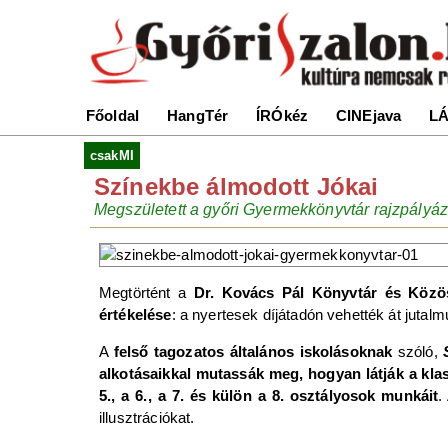
Főoldal
HangTér
ÍRÓkéz
CINEjava
LÁ
csakMI
Színekbe álmodott Jókai
Megszületett a győri Gyermekkönyvtár rajzpály
Megtörtént a
Dr. Kovács Pál Könyvtár és Közö
értékelése
: a nyertesek díjátadón vehették át jutalmu
A
felső tagozatos általános iskolásoknak
szóló,
S
alkotásaikkal mutassák meg, hogyan látják a kla
5., a 6., a 7. és külön a 8. osztályosok munkáit
.
illusztrációkat.