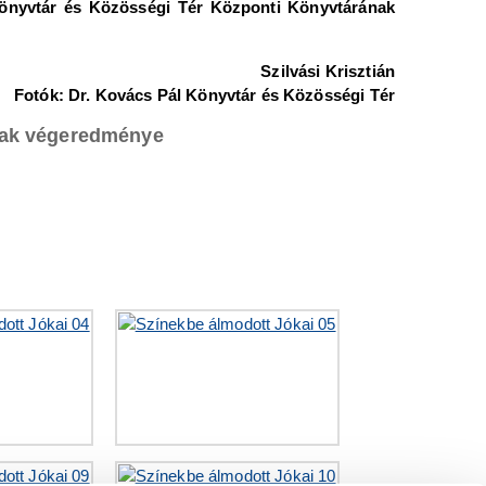
 Könyvtár és Közösségi Tér Központi Könyvtárának
Szilvási Krisztián
Fotók: Dr. Kovács Pál Könyvtár és Közösségi Tér
ának végeredménye