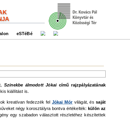
AK
NJA
alon
eSTéBé
,
Színekbe álmodott Jókai
című rajzpályázatának
s kiállítást is.
kok kreatívan fedezzék fel
Jókai Mór
világát, és
saját
űveket négy korosztályra bontva értékelték:
külön az
gény egy szabadon választott részletéhez készítettek