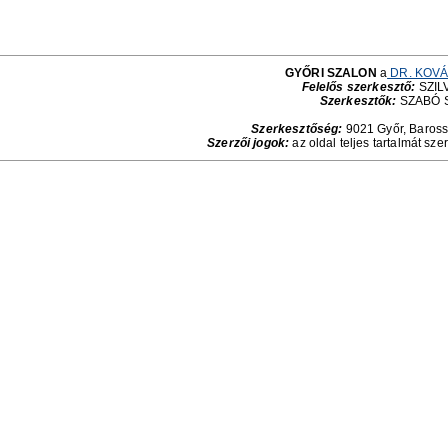
GYŐRI SZALON
a
DR. KOVÁ
Felelős szerkesztő:
SZILV
Szerkesztők:
SZABÓ 
Szerkesztőség:
9021 Győr, Baross 
Szerzői jogok:
az oldal teljes tartalmát sze