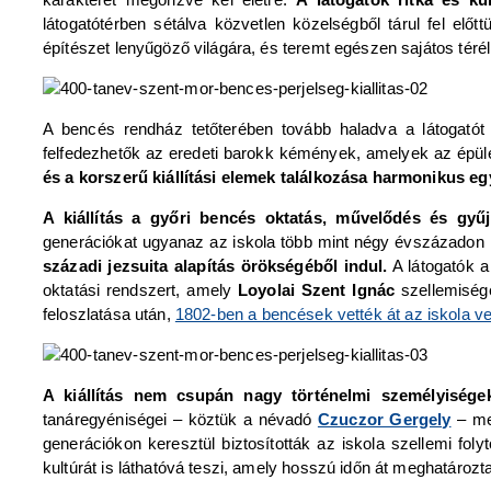
látogatótérben sétálva közvetlen közelségből tárul fel elő
építészet lenyűgöző világára, és teremt egészen sajátos téré
A bencés rendház tetőterében tovább haladva a látogatót a
felfedezhetők az eredeti barokk kémények, amelyek az épület
és a korszerű kiállítási elemek találkozása harmonikus eg
A kiállítás a győri bencés oktatás, művelődés és gyűj
generációkat ugyanaz az iskola több mint négy évszázadon ke
századi jezsuita alapítás örökségéből indul.
A látogatók a
oktatási rendszert, amely
Loyolai Szent Ignác
szellemiségé
feloszlatása után,
1802-ben a bencések vették át az iskola v
A kiállítás nem csupán nagy történelmi személyiség
tanáregyéniségei – köztük a névadó
Czuczor Gergely
– mel
generációkon keresztül biztosították az iskola szellemi fol
kultúrát is láthatóvá teszi, amely hosszú időn át meghatározta 