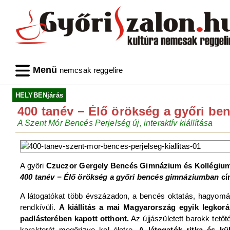
Menü
nemcsak reggelire
HELYBENjárás
400 tanév − Élő örökség a győri b
A Szent Mór Bencés Perjelség új, interaktív kiállítása
A győri
Czuczor Gergely Bencés Gimnázium és Kollégiu
400 tanév − Élő örökség a győri bencés gimnáziumban
cím
A látogatókat több évszázadon, a bencés oktatás, hagyomá
rendkívüli.
A kiállítás a mai Magyarország egyik legkor
padlásterében kapott otthont.
Az újjászületett barokk tetőt
karakterét megőrizve kel életre.
A látogatók ritka és kül