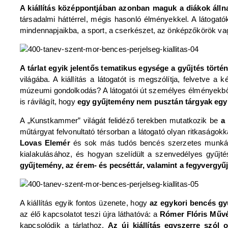
A kiállítás középpontjában azonban maguk a diákok álln
társadalmi háttérrel, mégis hasonló élményekkel. A látogat
mindennapjaikba, a sport, a cserkészet, az önképzőkörök vag
A tárlat egyik jelentős tematikus egysége a gyűjtés törté
világába. A kiállítás a látogatót is megszólítja, felvetve
múzeumi gondolkodás? A látogatói út személyes élményekből i
is rávilágít, hogy
egy gyűjtemény nem pusztán tárgyak együt
A „Kunstkammer” világát felidéző terekben mutatkozik be
a
műtárgyat felvonultató térsorban a látogató olyan ritkaságokk
Lovas Elemér
és sok más tudós bencés szerzetes munkássá
kialakulásához, és hogyan szelídült a szenvedélyes gyű
gyűjtemény, az érem- és pecséttár, valamint a fegyvergyű
A kiállítás egyik fontos üzenete, hogy
az egykori bencés gy
az élő kapcsolatot teszi újra láthatóvá: a
Rómer Flóris Műv
kapcsolódik a tárlathoz.
Az új kiállítás egyszerre szól 