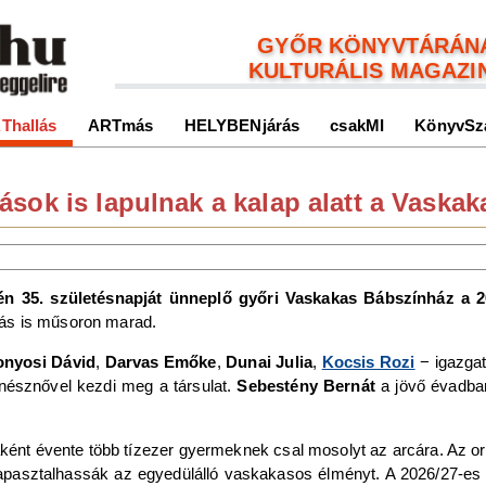
GYŐR KÖNYVTÁRÁN
KULTURÁLIS MAGAZI
Thallás
ARTmás
HELYBENjárás
csakMI
KönyvSz
sok is lapulnak a kalap alatt a Vaska
n 35. születésnapját ünneplő győri Vaskakas Bábszínház a 2
ás is műsoron marad.
onyosi Dávid
,
Darvas Emőke
,
Dunai Julia
,
Kocsis Rozi
− igazga
ínésznővel kezdi meg a társulat.
Sebestény Bernát
a jövő évadban
ként évente több tízezer gyermeknek csal mosolyt az arcára. Az ors
apasztalhassák az egyedülálló vaskakasos élményt. A 2026/27-es 