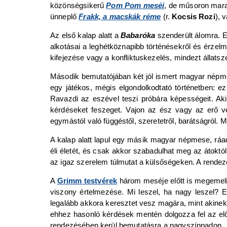
közönségsikerű
Pom Pom meséi
, de műsoron mara
ünneplő
Frakk, a macskák réme
(r.
Kocsis Rozi
), 
Az első kalap alatt a
Babaróka
szenderült álomra. 
alkotásai a leghétköznapibb történésekről és érzel
kifejezése vagy a konfliktuskezelés, mindezt állats
Második bemutatójában két jól ismert magyar népmes
egy játékos, mégis elgondolkodtató történetben: e
Ravazdi az eszével teszi próbára képességeit. Aki
kérdéseket feszeget. Vajon az ész vagy az erő 
egymástól való függéstől, szeretetről, barátságról.
A kalap alatt lapul egy másik magyar népmese, ráa
éli életét, és csak akkor szabadulhat meg az átoktól
az igaz szerelem túlmutat a külsőségeken. A rende
A
Grimm testvérek
három meséje előtt is megemeli
viszony értelmezése. Mi leszel, ha nagy leszel? 
legalább akkora keresztet vesz magára, mint akinek 
ehhez hasonló kérdések mentén dolgozza fel az elő
rendezésében kerül bemutatásra a nagyszínpadon.