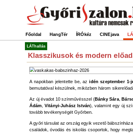
Főoldal
HangTér
ÍRÓkéz
CINEjava
LÁ
LÁThallás
Klasszikusok és modern előadá
A napokban jelentette be, az
idén szeptember 1-jé
bemutatóval készülnek, miközben három sikerelőad
Az új évadot 10 színművésszel (
Bánky Sára
,
Bárs
Ádám
,
Vitányi-Juhász István
), valamint egy új sz
tovább tevékenységét Győrben.
A győri társulat az ország egyik vezető bábszínháza
családok, óvodás és iskolás csoportok, hogy megt