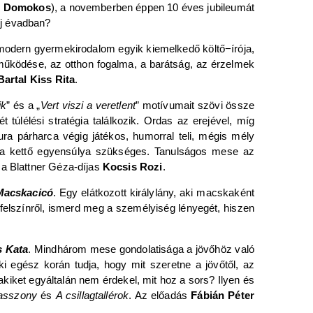
 Domokos
), a novemberben éppen 10 éves jubileumát
új évadban?
odern gyermekirodalom egyik kiemelkedő költő−írója,
 működése, az otthon fogalma, a barátság, az érzelmek
Bartal Kiss Rita
.
ik
” és a „
Vert viszi a veretlent
” motívumait szövi össze
t túlélési stratégia találkozik. Ordas az erejével, míg
ra párharca végig játékos, humorral teli, mégis mély
 a kettő egyensúlya szükséges. Tanulságos mese az
 a Blattner Géza-díjas
Kocsis Rozi
.
Macskacicó
. Egy elátkozott királylány, aki macskaként
 a felszínről, ismerd meg a személyiség lényegét, hiszen
 Kata
. Mindhárom mese gondolatisága a jövőhöz való
i egész korán tudja, hogy mit szeretne a jövőtől, az
kiket egyáltalán nem érdekel, mit hoz a sors? Ilyen és
óasszony
és
A csillagtallérok
. Az előadás
Fábián Péter