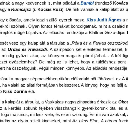
dnak a nagy kedvencek is, mint például a
Bambi
(rendező
Kovács
vagy a
Rumcájsz
(r.
Kocsis Rozi
). De mik vannak a kalap alatt az 
Egy előadás, amely igazi szülő−gyerek mese.
Kiss Judit Ágnes
a m
mekről szólnak. Olyan fontos témákat boncolgatnak, mint a család
zereplők mögé bújtatva. Az előadás rendezője a Blattner Géza-díjas
ét vesz egy kalap alá a társulat: a „
Róka és a Farkas osztozkod
z az
Ordas és Ravaszdi
. A színpadon két ellentétes természet, ké
 mindig győzni akar, az könnyen maga is pórul járhat… A két figu
vezet győzelemhez? De még az is lehet, hogy a túléléshez pont
 Mert ha összefogunk, végül minden könnyebb. Az előadás rendezője
dásul a magyar népmesékben ritkán előforduló női főhőssel, ez A
, ha valaki az állati formájában beleszeret. A lényeg, hogy ne ítélj
ző
Kiss Dorina
e.h.
 a kalapját a társulat, a Vaskakas nagyszínpadára érkezik az
Okos
Ez a kérdés sokunk fejében visszhangzik gyerekkorunk óta, és ak
fogalma sincs, mi lesz vele, és ezen szorong. És mi van azokkal, a
adás az olyan rejtett kincseket, mint
Az okos Else
,
A három fon