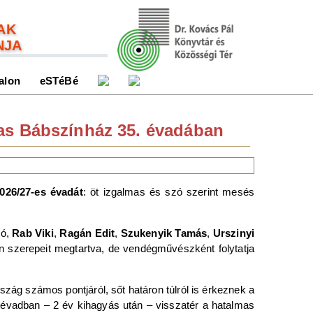
AK
NJA
alon
eSTéBé
kas Bábszínház 35. évadában
026/27-es évadát
: öt izgalmas és szó szerint mesés
tó,
Rab Viki
,
Ragán Edit
,
Szukenyik Tamás
,
Urszinyi
 szerepeit megtartva, de vendégművészként folytatja
zág számos pontjáról, sőt határon túlról is érkeznek a
évadban – 2 év kihagyás után – visszatér a hatalmas