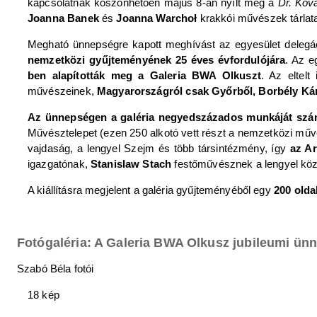
kapcsolatnak köszönhetően május 8-án nyílt meg a
Dr. Kov
Joanna Banek
és
Joanna Warchoł
krakkói művészek tárlata
Megható ünnepségre kapott meghívást az egyesület delegá
nemzetközi gyűjteményének 25 éves évfordulójára
. Az e
ben alapították meg a Galeria BWA Olkuszt
. Az eltelt
művészeinek,
Magyarországról csak Győrből, Borbély Kár
Az ünnepségen a galéria negyedszázados munkáját számo
Művésztelepet (ezen 250 alkotó vett részt a nemzetközi művé
vajdaság, a lengyel Szejm és több társintézmény, így
az Ar
igazgatónak,
Stanislaw Stach
festőművésznek a lengyel köz
A kiállításra megjelent a galéria gyűjteményéből egy
200 old
Fotógaléria: A Galeria BWA Olkusz jubileumi ün
Szabó Béla fotói
18 kép