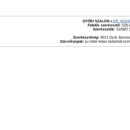
GYŐRI SZALON
a
DR. KOVÁ
Felelős szerkesztő:
SZILV
Szerkesztők:
SZABÓ 
Szerkesztőség:
9021 Győr, Baross 
Szerzői jogok:
az oldal teljes tartalmát sze