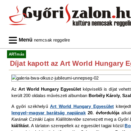
Menü
nemcsak reggelire
ARTmás
Díjat kapott az Art World Hungary 
Az
Art World Hungary Egyesület
képviselői is díjat vehet
került 200 oldalas művészeti albumban
Borbély Károly
,
Sza
A győri székhelyű
Art World Hungary Egyesület
kiterje
lengyel−magyar barátság napjának
20. évfordulója
alka
Karának Cziráki Lajos Kiállítóterébe
szervezett meg a
Győri 
kiállítást
. A tárlaton szerepeltek az egyesület tagjai közül
Bo