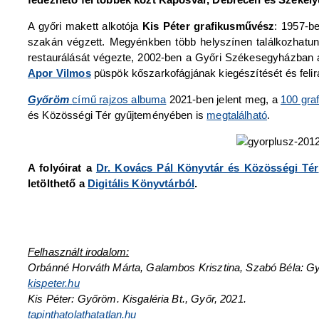
A győri makett alkotója
Kis Péter grafikusművész
: 1957-b
szakán végzett. Megyénkben több helyszínen találkozhatun
restaurálását végezte, 2002-ben a Győri Székesegyházban a 
Apor Vilmos
püspök kőszarkofágjának kiegészítését és felir
Győröm
című rajzos albuma
2021-ben jelent meg, a
100 graf
és Közösségi Tér gyűjteményében is
megtalálható
.
A folyóirat a
Dr. Kovács Pál Könyvtár és Közösségi Tér
letölthető a
Digitális Könyvtárból
.
Felhasznált irodalom:
Orbánné Horváth Márta, Galambos Krisztina, Szabó Béla: Győ
kispeter.hu
Kis Péter: Győröm. Kisgaléria Bt., Győr, 2021.
tapinthatolathatatlan.hu