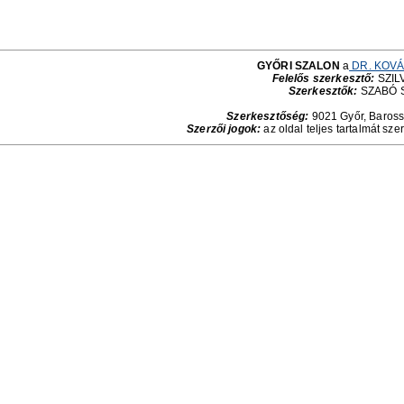
GYŐRI SZALON
a
DR. KOVÁ
Felelős szerkesztő:
SZILV
Szerkesztők:
SZABÓ 
Szerkesztőség:
9021 Győr, Baross 
Szerzői jogok:
az oldal teljes tartalmát sze