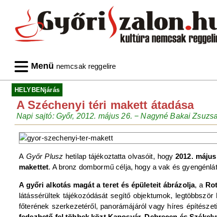
Menü
nemcsak reggelire
HELYBENjárás
A Széchenyi téri makett átadása
Napi sajtó: Győr, 2012. május 26. − Nagyné Bakai Zsuzs
A
Győr Plusz
hetilap tájékoztatta olvasóit, hogy
2012. május
makettet
. A bronz dombormű célja, hogy a vak és gyengénlát
A győri alkotás magát a teret és épületeit ábrázolja
, a
Ro
látássérültek tájékozódását segítő objektumok, legtöbbször
főterének szerkezetéről, panorámájáról vagy híres építészet
fedezhető fel többek közt Kaposvár, Debrecen és Székely