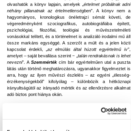
olvashatók a könyv lapjain, amelyek „
értelmet próbálnak adni
néhány pillanatnak az értelmetlenségben
”. A könyv nem a
hagyományos, kronologikus önéletrajzi sémát követi, de
végeredményként szociografikus, autobiográfiába épített,
pszichológiai, filozófiai, teológiai és művészetelméleti
vonásokkal telített, és a történelmet is analizáló irodalmi mű áll
össze markáns egységgé. A szerzőt a múlt és a jelen közti
kapcsolat érdekli, „
az elmúlás által húzott egyértelmű ív
”,
amelyet – saját bevallása szerint − „
talán rendrakásnak is lehet
nevezni
”. A
Szemmérték
cím bár egyértelműen utal a puszta
látás után történő meghatározásra, ugyanakkor figyelmeztet is
arra, hogy az ilyen művészi észlelés – az egyéni „élesség-
érzékenységekből” kifolyólag – különbözik a hétköznapi
irányultságútól az irányadó mérték és az ellenőrzésre alkalmat
adó biztos pont hiánya okán.
A szerző az emberi emlékezetet és az élettapasztalatokat
egyfajta belső kameraként fogja fel, amely a születéstől a
halálig rögzíti a valóságot. „
Látja és képekben raktározza a
gyerekszoba arányait, játékait, az iskolafalakat, azokon a
tablókat és az univerzum szerkezetét, működését, növényeit,