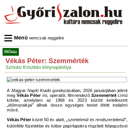
Menü
nemcsak reggelire
ÍRÓkéz
Vékás Péter: Szemmérték
Szilvási Krisztián könyvajánlója
A
Magyar Napló Kiadó
gondozásában, 2026 januárjában jelent
meg
Vékás Péter
író, operatőr, filmrendező
Szemmérték
című
kötete, amelyben az 1968 és 2023 között keletkezett
„időmozaikjai” állnak össze egységes testet öltött irodalmi
művé.
Vékás Péter
közel 50 év alatt, „
szertelenül és rendszertelenül
”,
különféle füzetekbe és kóbor papírlapokra rögzített feljegyzései