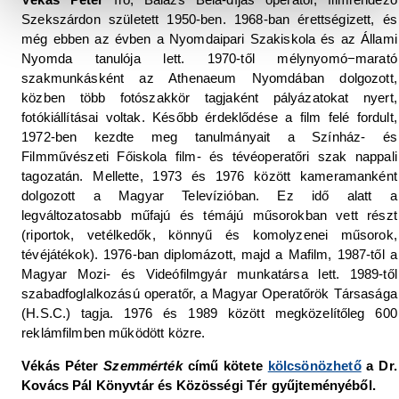
Szekszárdon született 1950-ben. 1968-ban érettségizett, és
még ebben az évben a Nyomdaipari Szakiskola és az Állami
Nyomda tanulója lett. 1970-től mélynyomó−marató
szakmunkásként az Athenaeum Nyomdában dolgozott,
közben több fotószakkör tagjaként pályázatokat nyert,
fotókiállításai voltak. Később érdeklődése a film felé fordult,
1972-ben kezdte meg tanulmányait a Színház- és
Filmművészeti Főiskola film- és tévéoperatőri szak nappali
tagozatán. Mellette, 1973 és 1976 között kameramanként
dolgozott a Magyar Televízióban. Ez idő alatt a
legváltozatosabb műfajú és témájú műsorokban vett részt
(riportok, vetélkedők, könnyű és komolyzenei műsorok,
tévéjátékok). 1976-ban diplomázott, majd a Mafilm, 1987-től a
Magyar Mozi- és Videófilmgyár munkatársa lett. 1989-től
szabadfoglalkozású operatőr, a Magyar Operatőrök Társasága
(H.S.C.) tagja. 1976 és 1989 között megközelítőleg 600
reklámfilmben működött közre.
Vékás Péter
Szemmérték
című kötete
kölcsönözhető
a Dr.
Kovács Pál Könyvtár és Közösségi Tér gyűjteményéből.