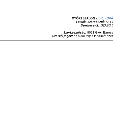
GYŐRI SZALON
a
DR. KOVÁ
Felelős szerkesztő:
SZILV
Szerkesztők:
SZABÓ 
Szerkesztőség:
9021 Győr, Baross 
Szerzői jogok:
az oldal teljes tartalmát sze