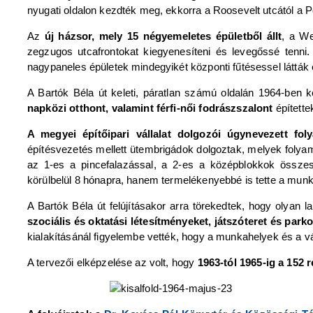
nyugati oldalon kezdték meg, ekkorra a Roosevelt utcától a Petz
Az
új házsor, mely 15 négyemeletes épületből állt
, a We
zegzugos utcafrontokat kiegyenesíteni és levegőssé tenni
nagypaneles épületek mindegyikét központi fűtésessel látták 
A Bartók Béla út keleti, páratlan számú oldalán 1964-ben 
napközi otthont, valamint férfi-női fodrászszalont
építette
A megyei építőipari vállalat dolgozói úgynevezett fo
építésvezetés mellett ütembrigádok dolgoztak, melyek folya
az 1-es a pincefalazással, a 2-es a középblokkok összes
körülbelül 8 hónapra, hanem termelékenyebbé is tette a munká
A Bartók Béla út felújításakor arra törekedtek, hogy olyan la
szociális és oktatási létesítményeket, játszóteret és parko
kialakításánál figyelembe vették, hogy a munkahelyek és a 
A tervezői elképzelése az volt, hogy
1963-tól 1965-ig a 152 