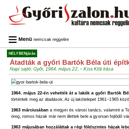
Menü
nemcsak reggelire
HELYBENjárás
Átadták a győri Bartók Béla úti épít
Napi sajtó: Győr, 1964. május 22. − Kiss Kitti írása
1964. május 22-én vehették át a lakók a győri Bartók Bél
történtek meg az átadások. Az új lakótelepet 1961−1965 közö
1963 márciusában
a megyei és városi tanács, valamint a T
öreg, romos házak már nem illettek bele a gyorsan fejlődő v
1963 májusában hozzáláttak a régi földszintes házak le