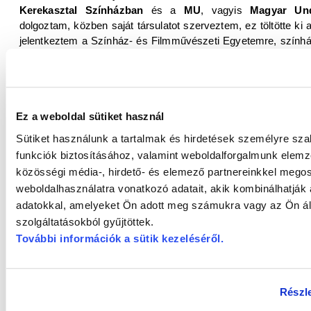
Kerekasztal Színházban
és a
MU
, vagyis
Magyar Un
dolgoztam, közben saját társulatot szerveztem, ez töltötte ki
jelentkeztem a Színház- és Filmművészeti Egyetemre, szính
Tamás
osztályába jártam négy osztálytársammal együtt
Selmeczi György
szintén kiváló osztályfőnökeim voltak.
Ha jól tudjuk, már találkozhattunk a nevével Győrben rend
Ez a weboldal sütiket használ
Igen, a
Vaskakas Bábszínházban
rendeztem a
Csipkerózsi
készült kortárs opera volt, illetve korábban a
Lúdas Matyit
. 
Sütiket használunk a tartalmak és hirdetések személyre sz
színésze szerepelt ezekben az előadásokban, amelyekre
funkciók biztosításához, valamint weboldalforgalmunk elem
élveztem ezzel a remek társulattal a munkát. Izgalmas é
közösségi média-, hirdető- és elemező partnereinkkel mego
gyerekdarabot rendezni, szerettem figyelni az ifjú nézők reakció
weboldalhasználatra vonatkozó adatait, akik kombinálhatják
adatokkal, amelyeket Ön adott meg számukra vagy az Ön ál
A következő győri munkája azért ennél ugye jóval fajsúlyo
szolgáltatásokból gyűjtöttek.
A
Győri Nemzeti Színházból
kértek föl, hogy állítsam sz
További információk a sütik kezeléséről
.
Jelenetek egy házasságból
című művét, a társulat két kiv
meghívás már önmagában örömöt jelent, ez a történet pedig
műhelymunkára. Egy konfliktusokkal teli házasságot látu
Részle
szövetségét, ahol nagyon fontos lesz a két színész,
Szina 