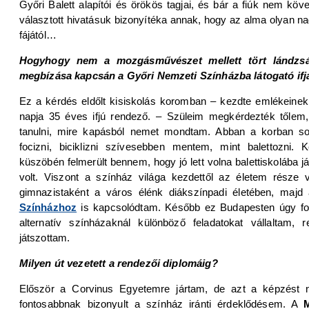
Győri Balett alapítói és örökös tagjai, és bár a fiúk nem köve
választott hivatásuk bizonyítéka annak, hogy az alma olyan 
fájától…
Hogyhogy nem a mozgásművészet mellett tört lándzsá
megbízása kapcsán a Győri Nemzeti Színházba látogató ifja
Ez a kérdés eldőlt kisiskolás koromban – kezdte emlékeine
napja 35 éves ifjú rendező. – Szüleim megkérdezték tőlem,
tanulni, mire kapásból nemet mondtam. Abban a korban so
focizni, biciklizni szívesebben mentem, mint balettozni. 
küszöbén felmerült bennem, hogy jó lett volna balettiskolába j
volt. Viszont a színház világa kezdettől az életem része 
gimnazistaként a város élénk diákszínpadi életében, maj
Színházhoz
is kapcsolódtam. Később ez Budapesten úgy foly
alternatív színházaknál különböző feladatokat vállaltam, 
játszottam.
Milyen út vezetett a rendezői diplomáig?
Először a Corvinus Egyetemre jártam, de azt a képzést 
fontosabbnak bizonyult a színház iránti érdeklődésem. A