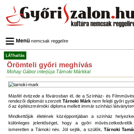
Menü
nemcsak reggelire
LÁThallás
Örömteli győri meghívás
Mohay Gábor interjúja Tárnoki Márkkal
Másfél évtizede a fővárosban él, de a Színház- és Filmműv
rendezői diplomát szerzett
Tárnoki Márk
nem felejti győri gyö
ő az építészmérnöki diploma mellett immár színházi látványterv
Mindkettőjük életének középpontjában a színház helyezk
különleges jelentőséget, hogy a győri művészetkedvelők
ismeretlen a Tárnoki név. Jól sejtik, a szülők,
Tárnoki Tamá