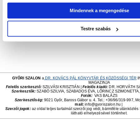
László
személyisége, színészi alkata, együttműködése. A
tavasszal kerül bemutatásra a Padlásszínházban. Az intim tér é
Mindennek a megengedése
is fontos lesz számomra, hogy közvetlen, személyes hangv
Házas ember vagyok, ami rengeteg örömöt és kihívást jelent,
alkotóként olyan történetekkel foglalkozzunk, amelyekhe
Testre szabás
kapcsolódni – mondta befejezésül
Tárnoki Márk
.
GYŐRI SZALON
a
DR. KOVÁCS PÁL KÖNYVTÁR ÉS KÖZÖSSÉGI TÉR
I
MAGAZINJA
Felelős szerkesztő:
SZILVÁSI KRISZTIÁN |
Felelős kiadó:
DR. HORVÁTH S
Szerkesztők:
SZABÓ SZILVIA, SZABADOS ÉVA, LŐRINCZ SZIMONETTA
Fotók:
VAS BALÁZS
Szerkesztőség:
9021 Győr, Baross Gábor u. 4. Tel.: +36/96/319-997, Mo
mail:
info@gyoriszalon.hu |
Szerzői jogok:
az oldal teljes tartalmát szerzői jog védi, bármiféle utánközlés
látható elhelyezésével történhet.