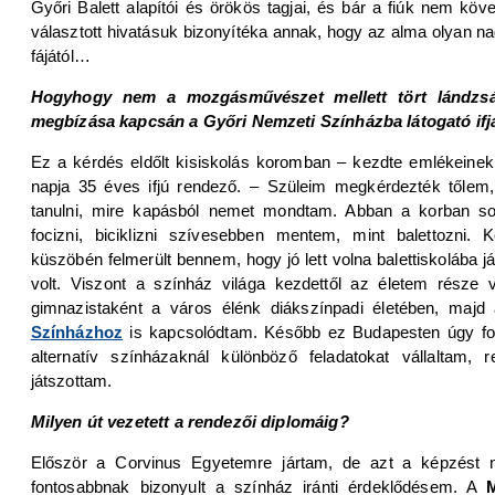
Győri Balett alapítói és örökös tagjai, és bár a fiúk nem köve
választott hivatásuk bizonyítéka annak, hogy az alma olyan 
fájától…
Hogyhogy nem a mozgásművészet mellett tört lándzsá
megbízása kapcsán a Győri Nemzeti Színházba látogató ifja
Ez a kérdés eldőlt kisiskolás koromban – kezdte emlékeine
napja 35 éves ifjú rendező. – Szüleim megkérdezték tőlem,
tanulni, mire kapásból nemet mondtam. Abban a korban so
focizni, biciklizni szívesebben mentem, mint balettozni. 
küszöbén felmerült bennem, hogy jó lett volna balettiskolába j
volt. Viszont a színház világa kezdettől az életem része 
gimnazistaként a város élénk diákszínpadi életében, maj
Színházhoz
is kapcsolódtam. Később ez Budapesten úgy foly
alternatív színházaknál különböző feladatokat vállaltam, 
játszottam.
Milyen út vezetett a rendezői diplomáig?
Először a Corvinus Egyetemre jártam, de azt a képzést 
fontosabbnak bizonyult a színház iránti érdeklődésem. A