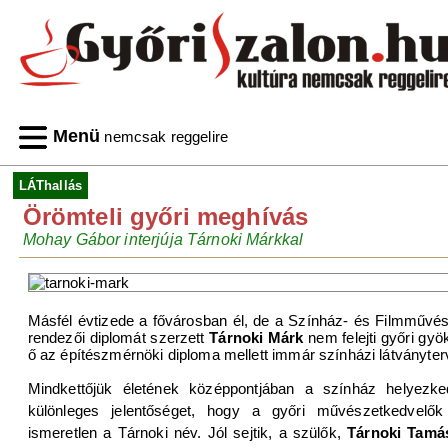
Menü
nemcsak reggelire
LÁThallás
Örömteli győri meghívás
Mohay Gábor interjúja Tárnoki Márkkal
Másfél évtizede a fővárosban él, de a Színház- és Filmműv
rendezői diplomát szerzett
Tárnoki Márk
nem felejti győri gyö
ő az építészmérnöki diploma mellett immár színházi látványterv
Mindkettőjük életének középpontjában a színház helyezk
különleges jelentőséget, hogy a győri művészetkedvelők
ismeretlen a Tárnoki név. Jól sejtik, a szülők,
Tárnoki Tamá