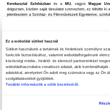
Kerekasztal Színházban
és a
MU
, vagyis
Magyar Un
dolgoztam, közben saját társulatot szerveztem, ez töltötte ki
jelentkeztem a Színház- és Filmművészeti Egyetemre, szính
Tamás
osztályába jártam négy osztálytársammal együtt
Selmeczi György
szintén kiváló osztályfőnökeim voltak.
Ha jól tudjuk, már találkozhattunk a nevével Győrben rend
Ez a weboldal sütiket használ
Igen, a
Vaskakas Bábszínházban
rendeztem a
Csipkerózsi
készült kortárs opera volt, illetve korábban a
Lúdas Matyit
. 
Sütiket használunk a tartalmak és hirdetések személyre sz
színésze szerepelt ezekben az előadásokban, amelyekre
funkciók biztosításához, valamint weboldalforgalmunk elem
élveztem ezzel a remek társulattal a munkát. Izgalmas é
közösségi média-, hirdető- és elemező partnereinkkel mego
gyerekdarabot rendezni, szerettem figyelni az ifjú nézők reakció
weboldalhasználatra vonatkozó adatait, akik kombinálhatják
adatokkal, amelyeket Ön adott meg számukra vagy az Ön ál
A következő győri munkája azért ennél ugye jóval fajsúlyo
szolgáltatásokból gyűjtöttek.
A
Győri Nemzeti Színházból
kértek föl, hogy állítsam sz
További információk a sütik kezeléséről
.
Jelenetek egy házasságból
című művét, a társulat két kiv
meghívás már önmagában örömöt jelent, ez a történet pedig
műhelymunkára. Egy konfliktusokkal teli házasságot látu
Részle
szövetségét, ahol nagyon fontos lesz a két színész,
Szina 