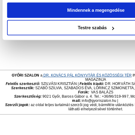
László
személyisége, színészi alkata, együttműködése. A
tavasszal kerül bemutatásra a Padlásszínházban. Az intim tér é
Mindennek a megengedése
is fontos lesz számomra, hogy közvetlen, személyes hangv
Házas ember vagyok, ami rengeteg örömöt és kihívást jelent,
alkotóként olyan történetekkel foglalkozzunk, amelyekhe
Testre szabás
kapcsolódni – mondta befejezésül
Tárnoki Márk
.
GYŐRI SZALON
a
DR. KOVÁCS PÁL KÖNYVTÁR ÉS KÖZÖSSÉGI TÉR
I
MAGAZINJA
Felelős szerkesztő:
SZILVÁSI KRISZTIÁN |
Felelős kiadó:
DR. HORVÁTH S
Szerkesztők:
SZABÓ SZILVIA, SZABADOS ÉVA, LŐRINCZ SZIMONETTA
Fotók:
VAS BALÁZS
Szerkesztőség:
9021 Győr, Baross Gábor u. 4. Tel.: +36/96/319-997, Mo
mail:
info@gyoriszalon.hu |
Szerzői jogok:
az oldal teljes tartalmát szerzői jog védi, bármiféle utánközlés
látható elhelyezésével történhet.