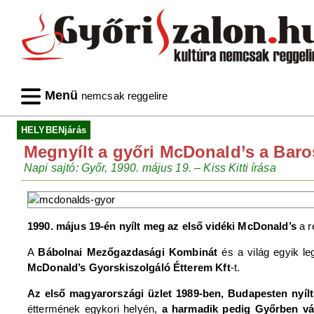
Menü
nemcsak reggelire
HELYBENjárás
Megnyílt a győri McDonald’s a Baro
Napi sajtó: Győr, 1990. május 19. – Kiss Kitti írása
1990. május 19-én nyílt meg az első vidéki McDonald’s
a r
A
Bábolnai Mezőgazdasági Kombinát
és a világ egyik l
McDonald’s Gyorskiszolgáló Étterem Kft
-t.
Az első magyarországi üzlet 1989-ben, Budapesten nyíl
éttermének egykori helyén,
a harmadik pedig Győrben vá