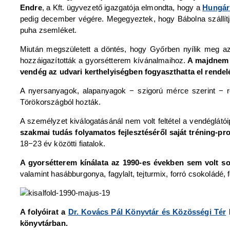
Endre
, a Kft. ügyvezető igazgatója elmondta, hogy a
Hungár
pedig december végére. Megegyeztek, hogy Bábolna szállítj
puha zsemléket.
Miután megszületett a döntés, hogy Győrben nyílik meg az 
hozzáigazították a gyorsétterem kívánalmaihoz.
A majdnem h
vendég az udvari kerthelyiségben fogyaszthatta el rendel
A nyersanyagok, alapanyagok − szigorú mérce szerint − rés
Törökországból hozták.
A személyzet kiválogatásánál nem volt feltétel a vendéglátó
szakmai tudás folyamatos fejlesztéséről saját tréning-
18−23 év közötti fiatalok.
A gyorsétterem kínálata az 1990-es években sem volt so
valamint hasábburgonya, fagylalt, tejturmix, forró csokoládé, 
A folyóirat a
Dr. Kovács Pál Könyvtár és Közösségi Tér
H
könyvtárban.