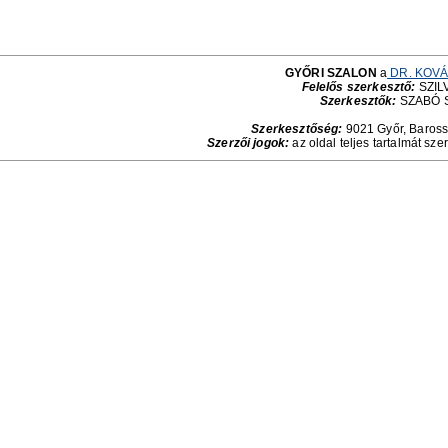
GYŐRI SZALON
a
DR. KOVÁ
Felelős szerkesztő:
SZILV
Szerkesztők:
SZABÓ 
Szerkesztőség:
9021 Győr, Baross 
Szerzői jogok:
az oldal teljes tartalmát sze