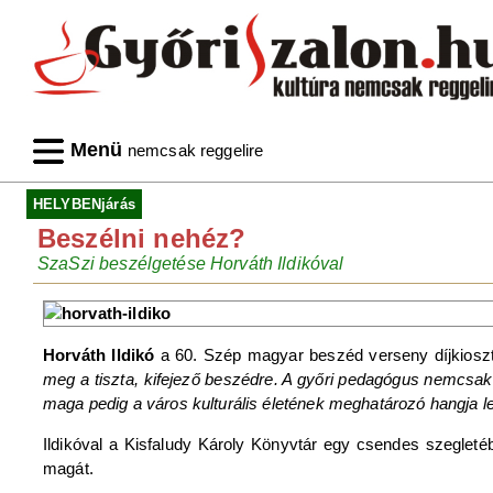
Menü
nemcsak reggelire
HELYBENjárás
Beszélni nehéz?
SzaSzi beszélgetése Horváth Ildikóval
Horváth Ildikó
a 60. Szép magyar beszéd verseny díjkiosz
meg a tiszta, kifejező beszédre. A győri pedagógus nemcsak v
maga pedig a város kulturális életének meghatározó hangja le
Ildikóval a Kisfaludy Károly Könyvtár egy csendes szegleté
magát.