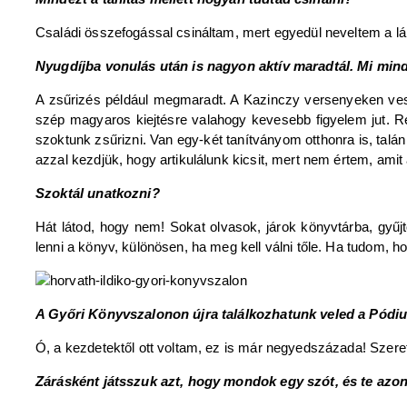
Családi összefogással csináltam, mert egyedül neveltem a l
Nyugdíjba vonulás után is nagyon aktív maradtál. Mi min
A zsűrizés például megmaradt. A Kazinczy versenyeken vesz
szép magyaros kiejtésre valahogy kevesebb figyelem jut. 
szoktunk zsűrizni. Van egy-két tanítványom otthonra is, talán
azzal kezdjük, hogy artikulálunk kicsit, mert nem értem, ami
Szoktál unatkozni?
Hát látod, hogy nem! Sokat olvasok, járok könyvtárba, gy
lenni a könyv, különösen, ha meg kell válni tőle. Ha tudom, h
A Győri Könyvszalonon újra találkozhatunk veled a Pód
Ó, a kezdetektől ott voltam, ez is már negyedszázada! Szere
Zárásként játsszuk azt, hogy mondok egy szót, és te azonn