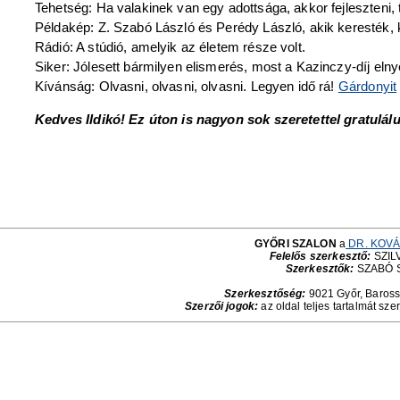
Tehetség: Ha valakinek van egy adottsága, akkor fejleszteni, 
Példakép: Z. Szabó László és Perédy László, akik keresték, k
Rádió: A stúdió, amelyik az életem része volt.
Siker: Jólesett bármilyen elismerés, most a Kazinczy-díj el
Kívánság: Olvasni, olvasni, olvasni. Legyen idő rá!
Gárdonyit
Kedves Ildikó! Ez úton is nagyon sok szeretettel gratulál
GYŐRI SZALON
a
DR. KOVÁ
Felelős szerkesztő:
SZILV
Szerkesztők:
SZABÓ 
Szerkesztőség:
9021 Győr, Baross 
Szerzői jogok:
az oldal teljes tartalmát sze