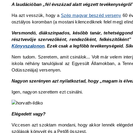
A laudációban „fél évszázad alatt végzett tevékenységrő
Ha azt vesszük, hogy a
Szép magyar beszéd verseny
60 év
osztályos koromban (a mostani kilencediknek felel meg) elindí
Versmondó, diákszínpados, később tanár, tehetséggondo
résztvevője szervezőként, rendezőként, felkészítőkén
Könyvszalonon
. Ezek csak a legfőbb tevékenységeid. Si
Nem tudom. Szeretem, amit csinálok... Volt már velem inte
iskola néhány tanulójával az Egyesült Államokban, a Ten
Odüsszeiája) versenyen.
Nagyon szerényen azt nyilatkoztad, hogy „magam is élvezt
Igen, nagyon szerettem ezt csinálni.
Elégedett vagy?
Viccesen azt szoktam mondani, hogy akkor lennék elégedett,
szólások könyvét és a Petőfi összest.