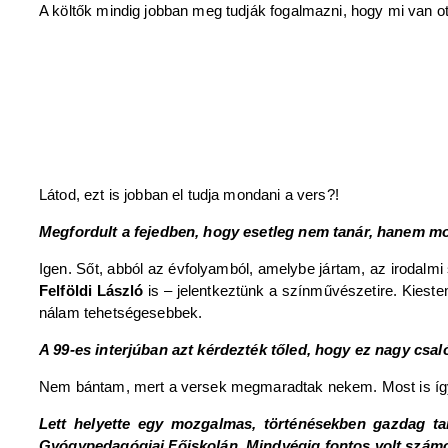
A költők mindig jobban meg tudják fogalmazni, hogy mi van ott
Látod, ezt is jobban el tudja mondani a vers?!
Megfordult a fejedben, hogy esetleg nem tanár, hanem mo
Igen. Sőt, abból az évfolyamból, amelybe jártam, az irodalmi
Felföldi László
is – jelentkeztünk a színművészetire. Kiest
nálam tehetségesebbek.
A 99-es interjúban azt kérdezték tőled, hogy ez nagy csal
Nem bántam, mert a versek megmaradtak nekem. Most is íg
Lett helyette egy mozgalmas, történésekben gazdag ta
Gyógypedagógiai Főiskolán. Mindvégig fontos volt szám