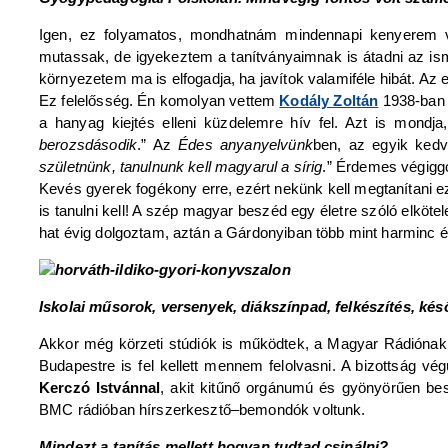
Igen, ez folyamatos, mondhatnám mindennapi kenyerem vol
mutassak, de igyekeztem a tanítványaimnak is átadni az is
környezetem ma is elfogadja, ha javítok valamiféle hibát. Az 
Ez felelősség. Én komolyan vettem
Kodály Zoltán
1938-ban k
a hanyag kiejtés elleni küzdelemre hív fel. Azt is mondja
berozsdásodik
.” Az
Édes anyanyelvünk
ben, az egyik ked
születnünk, tanulnunk kell magyarul a sírig
.” Érdemes végiggo
Kevés gyerek fogékony erre, ezért nekünk kell megtanítani ezt
is tanulni kell! A szép magyar beszéd egy életre szóló elkö
hat évig dolgoztam, aztán a Gárdonyiban több mint harminc é
Iskolai műsorok, versenyek, diákszínpad, felkészítés, ké
Akkor még körzeti stúdiók is működtek, a Magyar Rádiónak 
Budapestre is fel kellett mennem felolvasni. A bizottság végü
Kerczó Istvánnal
, akit kitűnő orgánumú és gyönyörűen bes
BMC rádióban hírszerkesztő–bemondók voltunk.
Mindezt a tanítás mellett hogyan tudtad csinálni?