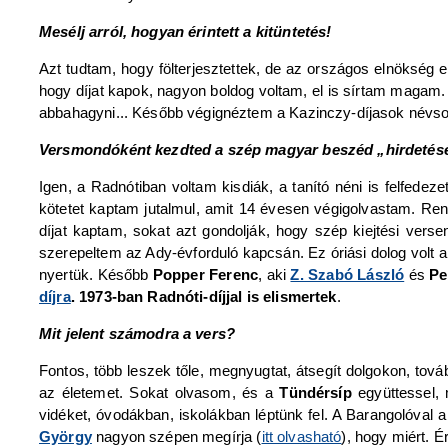
Mesélj arról, hogyan érintett a kitüntetés!
Azt tudtam, hogy fölterjesztettek, de az országos elnökség 
hogy díjat kapok, nagyon boldog voltam, el is sírtam magam.
abbahagyni... Később végignéztem a Kazinczy-díjasok névsorá
Versmondóként kezdted a szép magyar beszéd „hirdetés
Igen, a Radnótiban voltam kisdiák, a tanító néni is felfed
kötetet kaptam jutalmul, amit 14 évesen végigolvastam. Re
díjat kaptam, sokat azt gondolják, hogy szép kiejtési vers
szerepeltem az Ady-évforduló kapcsán. Ez óriási dolog volt
nyertük. Később
Popper Ferenc
, aki
Z. Szabó László
és
Pe
díjra
. 1973-ban Radnóti-díjjal is elismertek
.
Mit jelent számodra a vers?
Fontos, több leszek tőle, megnyugtat, átsegít dolgokon, továb
az életemet. Sokat olvasom, és a
Tündérsíp
együttessel,
vidéket, óvodákban, iskolákban léptünk fel. A Barangolóval 
György
nagyon szépen megírja (
itt olvasható
), hogy miért. 