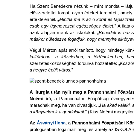
Ha Szent Benedekre nézünk – mint mondta – látjuk,
előszeretettel forgat, olyan értéket teremtett, am
értéktelennel. „
Mintha ma is az ő korát és tapasztal
csak egy úgynevezett egészséges életet.
” A fiata
azok alapján mérik az iskolákat. „
Benedek is hozzá
máskor hüledezve fogadjuk, hogy mennyire elkótyav
Végül Márton apát arról tanított, hogy mindegyik
kultúrában, a közéletben, a történelemben, 
szerzetesközösséghez fordulva hozzátette: „
Köszön
a hegyre épült város.
”
A liturgia után nyílt meg a Pannonhalmi Főapáts
Noémi
író, a Pannonhalmi Főapátság évnegyedes
maradnak meg, ha van olvasójuk. „
Ha akad valaki, a
a könyveknek a gondolatait.
” (Kiss Noémi megnyitón
Az
Ásványi Ilona
, a Pannonhalmi Főapátsági Könyv
prológusában fogalmaz meg, és amely az ISKOLA é