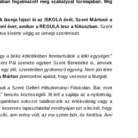
lában fogalmazott meg szabályzat formájában. Míg
 ikonja fejezi ki az ISKOLA évét, Szent Mártoné a
eumi évet, amikor a REGULA lesz a fókuszban.
Szent
tva kísérte végig az ünnepi szentmisét.
gy a béke kötelékében fenntartsátok a lelki egységet.
”
Szent Pál üzenete egyben Szent Benedeké is, aminek
egy élő, szeretetben gyökerező egység. Nem jön létre
s Márton
premontrei apátot, hogy vezesse a liturgiát.
ult a Szent Gellért Hittudományi Főiskolán. Bár, mint
 bencés közösségtől. Itt lett a sajátja az a nyitottság,
napjainkban sokszor találkozunk az értékválság vagy a
 keserves tapasztalattal mindnyájan ezt a leckét, hogy
ki, ami erény volt, az ma szinte bűn, és fordítva. Ami