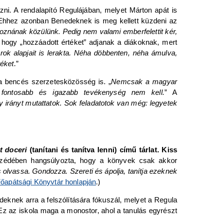
zni. A rendalapító Regulájában, melyet Márton apát is
e. Ehhez azonban Benedeknek is meg kellett küzdeni az
oznának közülünk. Pedig nem valami emberfelettit kér,
ük, hogy „hozzáadott értéket” adjanak a diákoknak, mert
ok alapjait is lerakta. Néha döbbenten, néha ámulva,
éket.
”
a bencés szerzetesközösség is. „
Nemcsak a magyar
 fontosabb és igazabb tevékenység nem kell.
” A
 irányt mutattatok. Sok feladatotok van még: legyetek
t doceri
(tanítani és tanítva lenni) című tárlat. Kiss
zédében hangsúlyozta, hogy a könyvek csak akkor
 és olvassa. Gondozza. Szereti és ápolja, tanítja ezeknek
őapátsági Könyvtár honlapján
.)
eknek arra a felszólítására fókuszál, melyet a Regula
 Ez az iskola maga a monostor, ahol a tanulás egyrészt