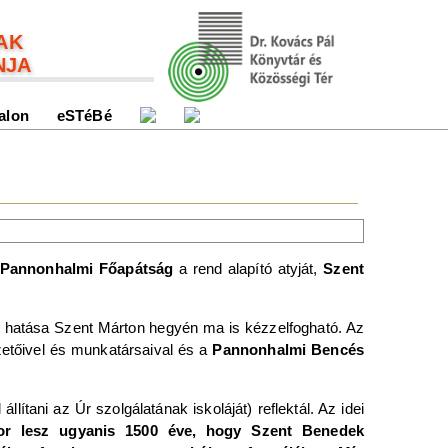
AK
NJA
alon
eSTéBé
Pannonhalmi Főapátság
a rend alapító atyját,
Szent
k
hatása Szent Márton hegyén ma is kézzelfogható. Az
etőivel és munkatársaival és a
Pannonhalmi Bencés
l állítani az Úr szolgálatának iskoláját) reflektál. Az idei
or lesz ugyanis 1500 éve, hogy Szent Benedek