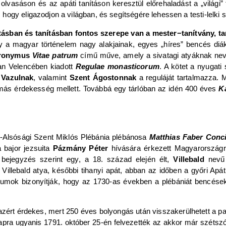
z olvasáson és az apáti tanításon keresztül előrehaladást a „világ
ogy eligazodjon a világban, és segítségére lehessen a testi-lelki 
ásban és tanításban fontos szerepe van a mester−tanítvány, t
ogy a magyar történelem nagy alakjainak, egyes „híres” bencés diá
ronymus
Vitae patrum
című műve, amely a sivatagi atyáknak neve
an Velencében kiadott
Regulae monasticorum
. A kötet a nyugati
 Vazulnak
, valamint
Szent Ágostonnak
a reguláját tartalmazza. M
ás érdekesség mellett. Továbbá egy tárlóban az idén 400 éves
Ká
k-Alsósági Szent Miklós Plébánia plébánosa
Matthias Faber Conc
a bajor jezsuita
Pázmány Péter
hívására érkezett Magyarország
 bejegyzés szerint egy, a 18. század elején élt,
Villebald
nevű
Villebald atya, későbbi tihanyi apát, abban az időben a győri Apát
tumok bizonyítják, hogy az 1730-as években a plébániát bencések
 azért érdekes, mert 250 éves bolyongás után visszakerülhetett a
res lapra ugyanis 1791. október 25-én felvezették az akkor már szét