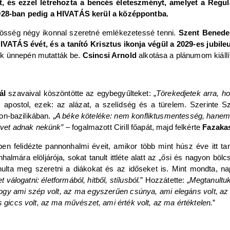
, és ezzel létrehozta a bencés életeszményt, amelyet a Regu
28-ban pedig a HIVATÁS kerül a középpontba.
zösség négy ikonnal szeretné emlékezetessé tenni.
Szent Benedek
ATÁS évét, és a tanító Krisztus ikonja végül a 2029-es jubil
ek ünnepén mutatták be.
Csincsi Arnold
alkotása a plánumom kiállí
ál
szavaival köszöntötte az egybegyűlteket: „
Törekedjetek arra, ho
apostol, ezek: az alázat, a szelídség és a türelem. Szerinte 
n-bazilikában. „
A béke köteléke: nem konfliktusmentesség, hanem 
ervet adnak nekünk
” – fogalmazott Cirill főapát, majd felkérte
Fazaka
n felidézte pannonhalmi éveit, amikor több mint húsz éve itt tan
lmára elöljárója, sokat tanult ittléte alatt az „ősi és nagyon bölcs”
tanulta meg szeretni a diákokat és az időseket is. Mint mondta, 
t válogatni: életformából, hitből, stílusból.
” Hozzátette: „
Megtanultuk
ogy ami szép volt, az ma egyszerűen csúnya, ami elegáns volt, az ci
s giccs volt, az ma művészet, ami érték volt, az ma értéktelen.
”