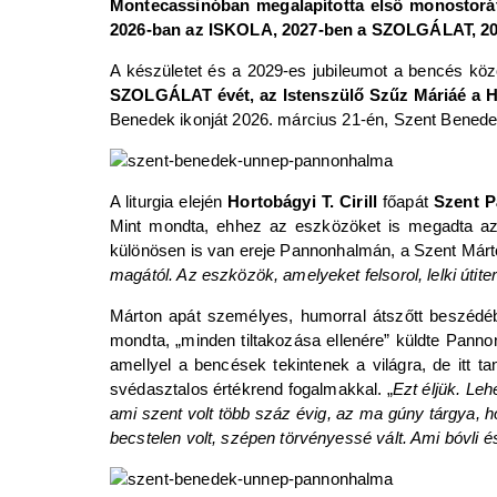
Montecassinóban megalapította első monostorát
2026-ban az ISKOLA, 2027-ben a SZOLGÁLAT, 20
A készületet és a 2029-es jubileumot a bencés kö
SZOLGÁLAT évét, az Istenszülő Szűz Máriáé a HIV
Benedek ikonját 2026. március 21-én, Szent Bened
A liturgia elején
Hortobágyi T. Cirill
főapát
Szent P
Mint mondta, ehhez az eszközöket is megadta az 
különösen is van ereje Pannonhalmán, a Szent Márto
magától. Az eszközök, amelyeket felsorol, lelki útit
Márton apát személyes, humorral átszőtt beszédébe
mondta, „minden tiltakozása ellenére” küldte Pannonha
amellyel a bencések tekintenek a világra, de itt 
svédasztalos értékrend fogalmakkal. „
Ezt éljük. Lehe
ami szent volt több száz évig, az ma gúny tárgya, h
becstelen volt, szépen törvényessé vált. Ami bóvli é