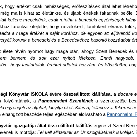
 hogy értéket csak nehézségek, erőfeszítések által lehet létreho
ely még ma is kihat az életünkre, és újabb értékek fakadnak belől
atait kellene megélnünk, csak mintha a benedeki egyéniségek hiány
lokhoz fordulva kifejtette, hogy nevelőként, tanítóként elvárás től
adta a maga értékét a saját korához, de egyben az eljövendő kor
etyéli korunk a benedeki és a Benedekéhez hasonló hozzáadott ért
ünk élete révén nyomot hagy maga után, ahogy Szent Benedek és 
hanem bennem és sok ezer nyitott lélekben. Ennél nagyobb,
öm, hogy tanítottatok, értéket adtatok hozzám, és köszönöm, hogy
ági Könyvtár ISKOLA évére összeállított kiállítása, a
docere e
 folyóiratának, a
Pannonhalmi Szemlének
a szerkesztője bes
ki egyengeti az útjukat, kinyitja őket. Kiteszi, fellapozza. Kikeresi
 elhangzott beszéde teljes egészében elolvasható a
Pannonhalmi F
tár igazgatója által összeállított kiállítás
egyrészt Szent Bened
vének is mottója:
Fel kell állítanunk az Úr szolgálatának iskoláját
.