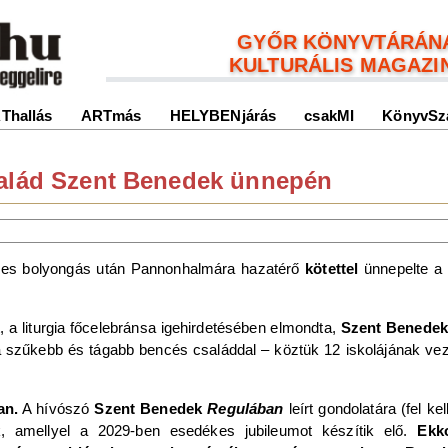
GYŐR KÖNYVTÁRÁN
KULTURÁLIS MAGAZI
Thallás
ARTmás
HELYBENjárás
csakMI
KönyvSz
salád Szent Benedek ünnepén
ves bolyongás után Pannonhalmára hazatérő
kötettel
ünnepelte a
, a liturgia főcelebránsa igehirdetésében elmondta,
Szent Benede
szűkebb és tágabb bencés családdal – köztük 12 iskolájának vez
an.
A hívószó
Szent Benedek
Regulában
leírt gondolatára (fel kel
 amellyel a 2029-ben esedékes jubileumot készítik elő.
Ekk