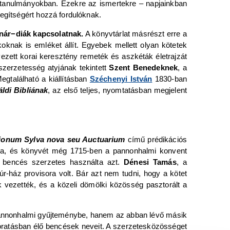
i” tanulmányokban. Ezekre az ismertekre – napjainkban
segítségért hozzá fordulóknak.
anár−diák kapcsolatnak.
A könyvtárlat másrészt erre a
koknak is emléket állít. Egyebek mellett olyan kötetek
zett korai keresztény remeték és aszkéták életrajzát
 szerzetesség atyjának tekintett
Szent Benedeknek
, a
egtalálható a kiállításban
Széchenyi István
1830-ban
ldi Bibliának
, az első teljes, nyomtatásban megjelent
ionum Sylva nova seu Auctuarium
című prédikációs
ra, és könyvét még 1715-ben a pannonhalmi konvent
 bencés szerzetes használta azt.
Dénesi Tamás
, a
úr-ház provisora volt. Bár azt nem tudni, hogy a kötet
 vezették, és a közeli dömölki közösség pasztorált a
 pannonhalmi gyűjteménybe, hanem az abban lévő másik
szóratásban élő bencések neveit. A szerzetesközösséget