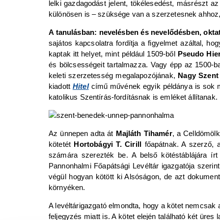
lelki gazdagodást jelent, tökélesedést, másrészt a
különösen is – szüksége van a szerzetesnek ahhoz, h
A tanulásban: nevelésben és nevelődésben, oktat
sajátos kapcsolatra fordítja a figyelmet azáltal, h
kaptak itt helyet, mint például 1509-ből
Pseudo Hie
és bölcsességeit tartalmazza. Vagy épp az 1500-b
keleti szerzetesség megalapozójának,
Nagy Szent
kiadott
Hitel
című művének egyik példánya is sok m
katolikus Szentírás-fordításnak is emléket állítanak.
Az ünnepen adta át
Majláth Tihamér
, a Celldömöl
kötetét
Hortobágyi T. Cirill
főapátnak. A szerző, 
számára szerezték be. A belső kötéstáblájára írt
Pannonhalmi Főapátsági Levéltár igazgatója szerint 
végül hogyan kötött ki Alsóságon, de azt dokumen
környéken.
A levéltárigazgató elmondta, hogy a kötet nemcsak
feljegyzés miatt is. A kötet elején található két ü