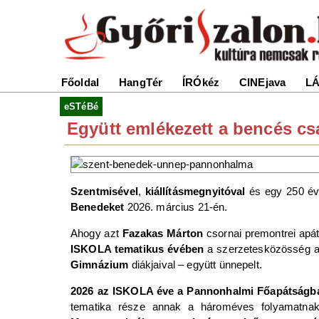
Főoldal
HangTér
ÍRÓkéz
CINEjava
LÁ
eSTéBé
Együtt emlékezett a bencés c
Szentmisével
,
kiállításmegnyitóval
és egy 250 é
Benedeket
2026. március 21-én.
Ahogy azt
Fazakas Márton
csornai premontrei apát
ISKOLA tematikus évében
a szerzetesközösség a 
Gimnázium
diákjaival – együtt ünnepelt.
2026 az ISKOLA éve a Pannonhalmi Főapátságb
tematika része annak a hároméves folyamatnak,