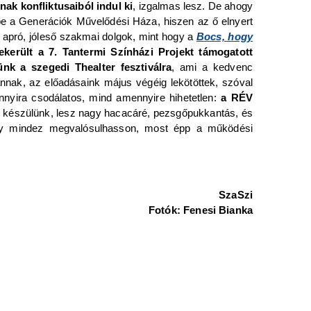
ak konfliktusaiból indul ki
, izgalmas lesz. De ahogy
épbe a Generációk Művelődési Háza, hiszen az ő elnyert
 apró, jóleső szakmai dolgok, mint hogy a
Bocs, hogy
került a 7. Tantermi Színházi Projekt támogatott
ünk a szegedi Thealter fesztiválra
, ami a kedvenc
nnak, az előadásaink május végéig lekötöttek, szóval
nyira csodálatos, mind amennyire hihetetlen:
a RÉV
 készülünk, lesz nagy hacacáré, pezsgőpukkantás, és
ogy mindez megvalósulhasson, most épp a működési
SzaSzi
Fotók: Fenesi Bianka