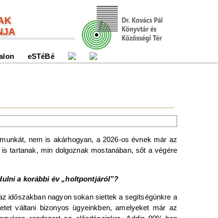
AK
NJA
alon
eSTéBé
a munkát, nem is akárhogyan, a 2026-os évnek már az
is tartanak, min dolgoznak mostanában, sőt a végére
ulni a korábbi év „holtpontjáról”?
 az időszakban nagyon sokan siettek a segítségünkre a
letet váltani bizonyos ügyeinkben, amelyeket már az