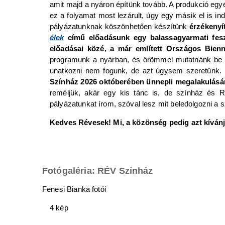
amit majd a nyáron építünk tovább. A produkció eg
ez a folyamat most lezárult, úgy egy másik el is in
pályázatunknak köszönhetően készítünk
érzékenyít
élek
című előadásunk egy balassagyarmati fesz
előadásai közé, a már említett Országos Bien
programunk a nyárban, és örömmel mutatnánk be 
unatkozni nem fogunk, de azt úgysem szeretünk. 
Színház 2026 októberében ünnepli megalakulásán
reméljük, akár egy kis tánc is, de színház és
pályázatunkat írom, szóval lesz mit beledolgozni a
Kedves Révesek! Mi,
a közönség
pedig azt kíván
Fotógaléria: RÉV Színház
Fenesi Bianka fotói
4 kép