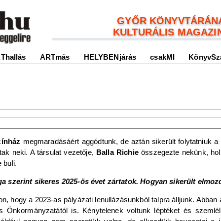
GYŐR KÖNYVTÁRÁN
KULTURÁLIS MAGAZI
Thallás
ARTmás
HELYBENjárás
csakMI
KönyvSz
zínház
megmaradásáért aggódtunk, de aztán sikerült folytatniuk 
tak neki. A társulat vezetője,
Balla Richie
összegezte nekünk, hol 
 buli.
a szerint sikeres 2025-ös évet zártatok. Hogyan sikerült elmozd
, hogy a 2023-as pályázati lenullázásunkból talpra álljunk. Abban
s Önkormányzatától is. Kénytelenek voltunk léptéket és szemlé