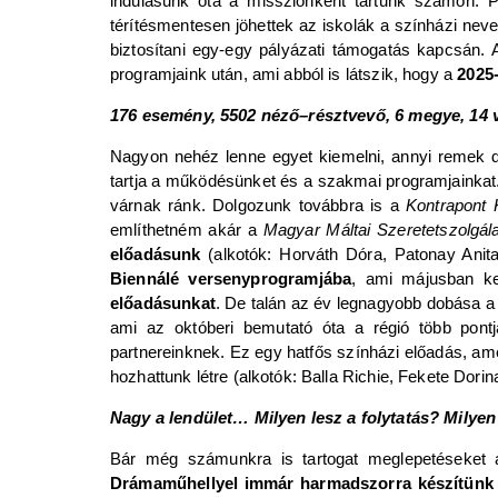
indulásunk óta a missziónként tartunk számon. P
térítésmentesen jöhettek az iskolák a színházi nev
biztosítani egy-egy pályázati támogatás kapcsán.
programjaink után, ami abból is látszik, hogy a
2025
176 esemény, 5502 néző–résztvevő, 6 megye, 14 v
Nagyon nehéz lenne egyet kiemelni, annyi remek d
tartja a működésünket és a szakmai programjainkat.
várnak ránk. Dolgozunk továbbra is a
Kontrapont K
említhetném akár a
Magyar Máltai Szeretetszolgála
előadásunk
(alkotók: Horváth Dóra, Patonay Anit
Biennálé versenyprogramjába
, ami májusban ke
előadásunkat
. De talán az év legnagyobb dobása a 
ami az októberi bemutató óta a régió több pontj
partnereinknek. Ez egy hatfős színházi előadás, am
hozhattunk létre (alkotók: Balla Richie, Fekete Dori
Nagy a lendület… Milyen lesz a folytatás? Milyen
Bár még számunkra is tartogat meglepetéseket a
Drámaműhellyel immár harmadszorra készítünk