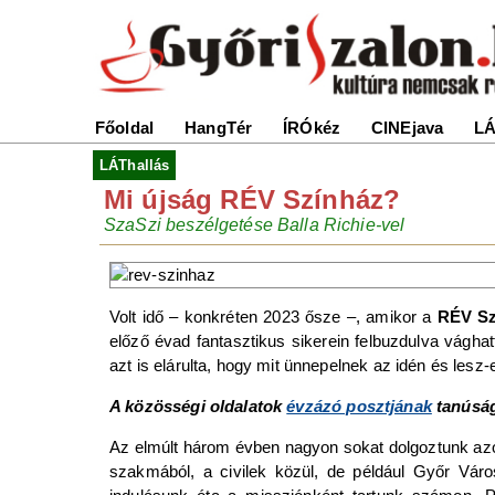
Főoldal
HangTér
ÍRÓkéz
CINEjava
LÁ
LÁThallás
Mi újság RÉV Színház?
SzaSzi beszélgetése Balla Richie-vel
Volt idő – konkréten 2023 ősze –, amikor a
RÉV S
előző évad fantasztikus sikerein felbuzdulva vághat
azt is elárulta, hogy mit ünnepelnek az idén és lesz-e
A közösségi oldalatok
évzázó posztjának
tanúság
Az elmúlt három évben nagyon sokat dolgoztunk azon
szakmából, a civilek közül, de például Győr Váro