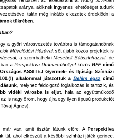
jegyáras rendszert az előadásainkra. Addig 90%-ban
 csapatok aránya, akiknek ingyenes lehetőséget tudunk
vezetésével talán még inkább elkezdtek érdeklődni a
számok tükrében
.
obban?
ogy a győri városvezetés továbbra is támogatandónak
ciók Művelődési Házával
, sőt újabb közös projektek is
náccsal
, a szombathelyi
Mesebolt Bábszínházzal
, de
usban a
Perspektíva Drámaműhellyel
közös
BFF
című
I. Országos ASSITEJ Gyermek- és Ifjúsági Színházi
100.(!) alkalommal játszottuk a
Belém égsz
című
adásunk
, melyhez feldolgozó foglalkozás is tartozik, és
bb vidéki városba is eljut
, hála az együttműködő
z is nagy öröm, hogy újra egy ilyen típusú produkciót
, Tóvaj Ágnes).
már van, amit tisztán látunk előre. A
Perspektíva
 túl, ahol elkészült a későbbi színházi játék gerince,