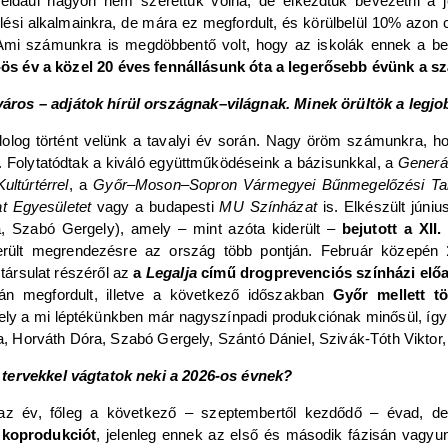
éldául nagyon nem szerettük volna, de elkezdtük bevezetni a 
elési alkalmainkra, de mára ez megfordult, és körülbelül 10% azon
 Ami számunkra is megdöbbentő volt, hogy az iskolák ennek a be
-ös év a közel 20 éves fennállásunk óta a legerősebb évünk a 
áros – adjátok hírül országnak–világnak. Minek örültök a legj
olog történt velünk a tavalyi év során. Nagy öröm számunkra, h
 Folytatódtak a kiváló együttműködéseink a bázisunkkal, a
Generá
ultúrtérrel
, a
Győr–Moson–Sopron Vármegyei Bűnmegelőzési Ta
t Egyesületet
vagy a budapesti
MU Színházat
is. Elkészült júni
a, Szabó Gergely), amely – mint azóta kiderült –
bejutott a XI
rült megrendezésre az ország több pontján. Február közepén
társulat részéről az
a
Legalja
című drogprevenciós színházi elő
án megfordult, illetve a következő időszakban
Győr mellett tö
ely a mi léptékünkben már nagyszínpadi produkciónak minősül, így a
na, Horváth Dóra, Szabó Gergely, Szántó Dániel, Szivák-Tóth Viktor
 tervekkel vágtatok neki a 2026-os évnek?
z év, főleg a következő – szeptembertől kezdődő – évad, de 
 koprodukciót
, jelenleg ennek az első és második fázisán vagyunk