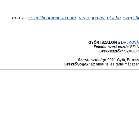
Forrás:
scientificamerican.com
,
u-szeged.hu
,
etal.hu
,
szepi.h
GYŐRI SZALON
a
DR. KOVÁ
Felelős szerkesztő:
SZILV
Szerkesztők:
SZABÓ 
Szerkesztőség:
9021 Győr, Baross 
Szerzői jogok:
az oldal teljes tartalmát sze