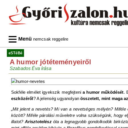
Menü
nemcsak reggelire
eSTéBé
A humor jótéteményeiről
Szabados Éva írása
Sokféle elmélet igyekszik megfejteni
a humor
működését
. 
eszközéről
? A jelenség ugyanolyan
összetett, mint maga a
„Mit jelent a nevetés? Mi van a nevetséges mélyén? Miféle eg
között? Miféle párolási műveletre volna szükségünk, hogy 
illatot?
Arisztotelész
óta a legnagyobb gondolkodók birkóztak 
mint afféle arcátlan kihívás a filozofikus gondolkodással sze