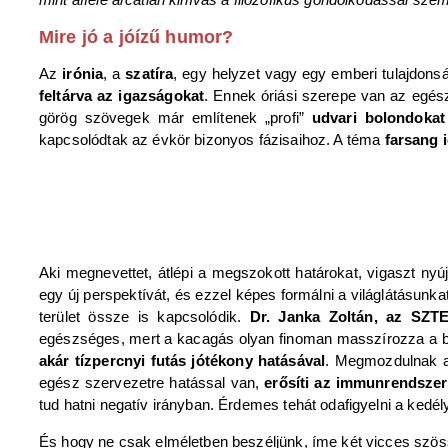
Mire jó a jóízű humor?
Az
irónia
, a
szatíra
, egy helyzet vagy egy emberi tulajdon
feltárva az igazságokat
. Ennek óriási szerepe van az egész
görög szövegek már említenek „profi”
udvari bolondokat
kapcsolódtak az évkör bizonyos fázisaihoz. A téma
farsang 
Aki megnevettet, átlépi a megszokott határokat, vigaszt ny
egy új perspektívát, és ezzel képes formálni a világlátásunka
terület össze is kapcsolódik.
Dr. Janka Zoltán, az SZTE 
egészséges, mert a kacagás olyan finoman masszírozza a be
akár tízpercnyi futás jótékony hatásával
. Megmozdulnak az
egész szervezetre hatással van,
erősíti az immunrendszer
tud hatni negatív irányban. Érdemes tehát odafigyelni a kedél
És hogy ne csak elméletben beszéljünk, íme két vicces szös