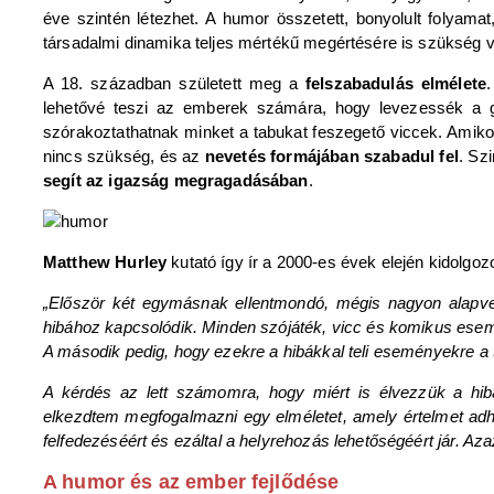
éve szintén létezhet. A humor összetett, bonyolult folyam
társadalmi dinamika teljes mértékű megértésére is szükség 
A 18. században született meg a
felszabadulás elmélete
lehetővé teszi az emberek számára, hogy levezessék a gő
szórakoztathatnak minket a tabukat feszegető viccek. Amikor
nincs szükség, és az
nevetés formájában szabadul fel
. Sz
segít az igazság megragadásában
.
Matthew Hurley
kutató így ír a 2000-es évek elején kidolgozo
„Először két egymásnak ellentmondó, mégis nagyon alapvet
hibához kapcsolódik. Minden szójáték, vicc és komikus esemén
A második pedig, hogy ezekre a hibákkal teli eseményekre a t
A kérdés az lett számomra, hogy miért is élvezzük a hib
elkezdtem megfogalmazni egy elméletet, amely értelmet adh
felfedezéséért és ezáltal a helyrehozás lehetőségéért jár. Az
A humor és az ember fejlődése