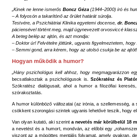
„Kinek ne lenne ismerős
Boncz Géza
(1944–2000) író és hum
– A folyosón a takarítónő az őrület határát súrolja.
Testvére, a Pszichiátriai Klinika egyetemi docense,
dr. Bonc
páciensével történt meg, majd úgynevezett orvosviccé klasszi
A beteg belép az ajtón, és azt mondja:
– Doktor úr! Felvételre jöttünk, ugyanis figyelmeztetem, hog
– Semmi gond, arra kérem, hogy az utolsó csukja be az ajtót!
Hogyan működik a humor?
„Hány pszichológus kell ahhoz, hogy megmagyarázzon eg
becsatlakoztak a pszichológusok is.
Szókratész és Plató
Szókratész dialógusait, ahol a humor a filozófiai keresé
szórakoztatás.
A humor különböző változatai (az irónia, a szellemesség, a 
csökkent szorongási szintek ugyanis lehetővé teszik, hogy 
Van olyan kutató, aki szerint
a nevetés már körülbelül 18 mi
a nevetést és a humort, mondván, az előbbi egy „rohamszerű”
viszont az a mögöttes mentális folyamat, amely gyakran, de