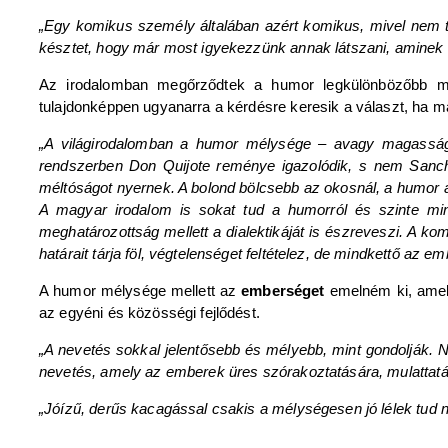
„Egy komikus személy általában azért komikus, mivel nem tu
késztet, hogy már most igyekezzünk annak látszani, aminek l
Az irodalomban megőrződtek a humor legkülönbözőbb me
tulajdonképpen ugyanarra a kérdésre keresik a választ, ha 
„A világirodalomban a humor mélysége – avagy magass
rendszerben Don Quijote reménye igazolódik, s nem Sancho
méltóságot nyernek. A bolond bölcsebb az okosnál, a humor 
A magyar irodalom is sokat tud a humorról és szinte min
meghatározottság mellett a dialektikáját is észreveszi. A 
határait tárja föl, végtelenséget feltételez, de mindkettő az 
A humor mélysége mellett az
emberséget
emelném ki, amely
az egyéni és közösségi fejlődést.
„A nevetés sokkal jelentősebb és mélyebb, mint gondolják. N
nevetés, amely az emberek üres szórakoztatására, mulattatá
„Jóízű, derűs kacagással csakis a mélységesen jó lélek tud ne