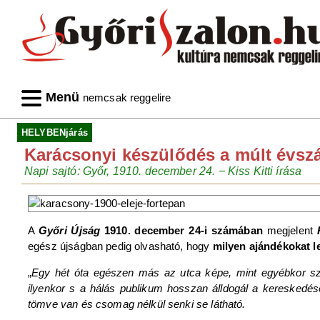
Menü
nemcsak reggelire
HELYBENjárás
Karácsonyi készülődés a múlt évszá
Napi sajtó: Győr, 1910. december 24. − Kiss Kitti írása
A
Győri Újság
1910. december 24-i számában
megjelent
egész újságban pedig olvasható, hogy
milyen ajándékokat l
„
Egy hét óta egészen más az utca képe, mint egyébkor szo
ilyenkor s a hálás publikum hosszan álldogál a kereskedés
tömve van és csomag nélkül senki se látható.