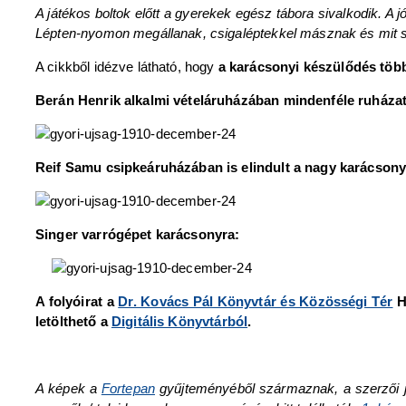
A játékos boltok előtt a gyerekek egész tábora sivalkodik. A 
Lépten-nyomon megállanak, csigaléptekkel másznak és mit se
A cikkből idézve látható, hogy
a karácsonyi készülődés több
Berán Henrik alkalmi vételáruházában mindenféle ruházati
Reif Samu csipkeáruházában is elindult a nagy karácsony
Singer varrógépet karácsonyra:
A folyóirat a
Dr. Kovács Pál Könyvtár és Közösségi Tér
H
letölthető a
Digitális Könyvtárból
.
A képek a
Fortepan
gyűjteményéből származnak, a szerzői jogt