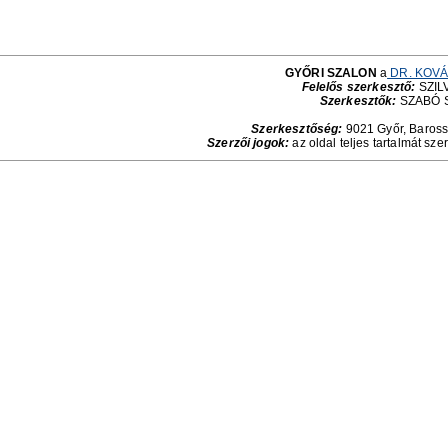
GYŐRI SZALON
a
DR. KOVÁ
Felelős szerkesztő:
SZILV
Szerkesztők:
SZABÓ 
Szerkesztőség:
9021 Győr, Baross 
Szerzői jogok:
az oldal teljes tartalmát sze