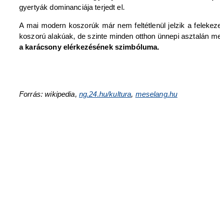
gyertyák dominanciája terjedt el.
A mai modern koszorúk már nem feltétlenül jelzik a felekeze
koszorú alakúak, de szinte minden otthon ünnepi asztalán me
a karácsony elérkezésének szimbóluma.
Forrás: wikipedia,
ng.24.hu/kultura
,
meselang.hu