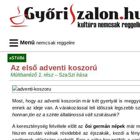
Menü
nemcsak reggelire
eSTéBé
Az első adventi koszorú
Múltbanéző 1. rész – SzaSzi írása
Most, hogy az adventi koszorún már két gyertyát is meggyújt
ennek az ideje van. A várakozással teli időszak legszebb 
honnan jön ez a szinte általánossá vált szokásunk?
A kereszténység felvétele előtt az
ősi germán népek
már m
hiszen ezután válnak rövidebbé az éjszakák, kezdi a fény
szellemek elűzésére szolgált. Erre a célra használták a va