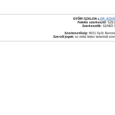
GYŐRI SZALON
a
DR. KOVÁ
Felelős szerkesztő:
SZILV
Szerkesztők:
SZABÓ 
Szerkesztőség:
9021 Győr, Baross 
Szerzői jogok:
az oldal teljes tartalmát sze