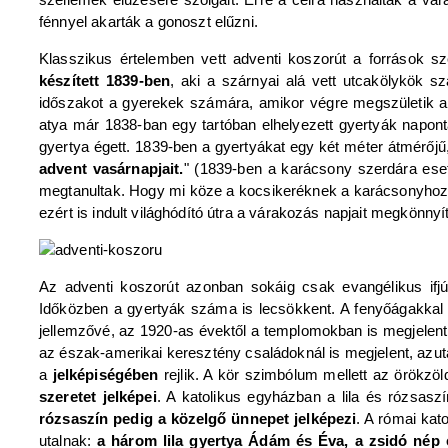
fénnyel akarták a gonoszt elűzni.
Klasszikus értelemben vett adventi koszorút a források s
készített 1839-ben
, aki a szárnyai alá vett utcakölykök 
időszakot a gyerekek számára, amikor végre megszületik a 
atya már 1838-ban egy tartóban elhelyezett gyertyák napont
gyertya égett. 1839-ben a gyertyákat egy két méter átmérőjű, 
advent vasárnapjait.
" (1839-ben a karácsony szerdára eset
megtanultak. Hogy mi köze a kocsikeréknek a karácsonyhoz? A
ezért is indult világhódító útra a várakozás napjait megkönnyí
Az adventi koszorút azonban sokáig csak evangélikus ifjú
Időközben a gyertyák száma is lecsökkent. A fenyőágakkal k
jellemzővé, az 1920-as évektől a templomokban is megjelent
az észak-amerikai keresztény családoknál is megjelent, azut
a
jelképiségében
rejlik. A kör szimbólum mellett az örökzöl
szeretet jelképei
. A katolikus egyházban a lila és rózsasz
rózsaszín pedig a közelgő ünnepet jelképezi
. A római kat
utalnak:
a három lila gyertya Ádám és Éva, a zsidó nép