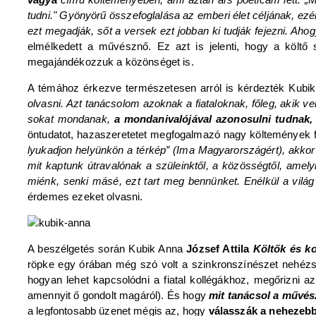
tudni." Gyönyörű összefoglalása az emberi élet céljának, ez
ezt megadják, sőt a versek ezt jobban ki tudják fejezni. Aho
elmélkedett a művésznő. Ez azt is jelenti, hogy a költ
megajándékozzuk a közönséget is.
A témához érkezve természetesen arról is kérdezték Kubi
olvasni. Azt tanácsolom azoknak a fiataloknak, főleg, akik
sokat mondanak,
a mondanivalójával azonosulni tudnak, 
öntudatot, hazaszeretetet megfogalmazó nagy költemények fo
lyukadjon helyünkön a térkép” (Ima Magyarországért), akkor
mit kaptunk útravalónak a szüleinktől, a közösségtől, ame
miénk, senki másé, ezt tart meg bennünket. Enélkül a vilá
érdemes ezeket olvasni.
A beszélgetés során Kubik Anna
József Attila
Költők és k
röpke egy órában még szó volt a szinkronszínészet nehézsé
hogyan lehet kapcsolódni a fiatal kollégákhoz, megőrizni a
amennyit ő gondolt magáról). És hogy
mit tanácsol a művés
a legfontosabb üzenet mégis az, hogy
válasszák a nehezebb