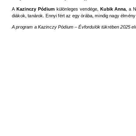
A
Kazinczy Pódium
különleges vendége,
Kubik Anna
, a 
diákok, tanárok. Ennyi fért az egy órába, mindig nagy élmény 
A program a Kazinczy Pódium – Évfordulók tükrében 2025 e