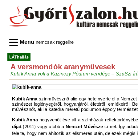
Menü
nemcsak reggelire
LÁThallás
A versmondók aranyművesek
Kubik Anna volt a Kazinczy Pódium vendége – SzaSzi ír
Kubik Anna
színművésznő alig egy hete nyerte el a Nemze
színészet leglényegéről, hogyanjáról, életéről, emlékeiről. B
művésznőt, aki a katedra méretű pódiumon éppoly természet
Kubik Anna
negyvenöt éve áll a színházak reflektorfényéb
díjat
(2011) vagy utóbb a
Nemzet Művésze
címet. Így adódo
felelte, hogy nem áhítozik az elismerés után, de ezek mégis in