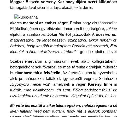
Magyar Beszéd verseny Kazinczy-díjára azért különöse
támogatásával sikerült a tájszólását leküzdenie.
akarta menteni az emberiséget
. Emiatt nagy elszánással ta
Eltökéltségében egy elhivatott tanára volt segítségére, „
aki c
eljutott a színházba.
Jókai Mórtól játszották
A kőszívű emb
magyarságról így lehet beszélni színpadról, akkor nekem ot
érdekes, hogy később megkaptam Baradlayné szerepét, Füred
léphetek a Nemzet Művésze címben
” – gondolkodott el neve
Székesfehérváron a gimnáziumi évek alatt, kollégistaként
befogadóként sok fővárosi és más társulat darabjait műsorár
is eltanácsolták a felvételin
. Az érettségi után könyvesbolt
akik jó tanácsokkal látták el, így sikerült végre a Színház
„
Gyönyörű menet volt
”, amelynek a végén
Kerényi Imre
me
tudták, mire vállalkozom, én sem. Főleg zárkózott falusi 
bizalmukkal ezt elérni; ez bennem világokat épített fel, és in
Mi vitte keresztül a sikertelenségeken, nehézségeken a cé
Ilyen fiatalon még nem tudtam, hogy mit is akarok pontosa
vágya
című költeményében, ami aztán ars poeticám lett: „
M