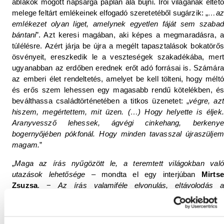
ablakok mögött napsárga paplan alá bújni. Írói világának éltető
melege feltárt emlékeinek elfogadó szeretetéből sugárzik: „
…az
emlékezet olyan liget, amelynek egyetlen fáját sem szabad
bántani
”. Azt keresi magában, aki képes a megmaradásra, a
túlélésre. Azért járja be újra a megélt tapasztalások bokatörős
ösvényeit, ereszkedik le a veszteségek szakadékába, mert
ugyanabban az erdőben erednek erőt adó forrásai is. Számára
az emberi élet rendeltetés, amelyet be kell tölteni, hogy méltó
és erős szem lehessen egy magasabb rendű kötelékben, és
beválthassa családtörténetében a titkos üzenetet: „
végre, azt
hiszem, megértettem, mit üzen. (…) Hogy helyette is éljek.
Aranyvessző lehessek, ágvégi cinkehang, berkenye
bogernyőjében pókfonál. Hogy minden tavasszal újraszüljem
magam.
”
„
Maga az írás nyűgözött le, a teremtett világokban való
utazások lehetősége
– mondta el egy interjúban
Mirtse
Zsuzsa
. −
Az írás valamiféle elvonulás, eltávolodás a
megszokott élettől, befelé forduló szemlélődés.
” A
Bölcsőmben
magam ringatom
kötete a koronavírus-járvány alatt íródott,
ezért a lapokon szereplő kisprózák nem történetközpontúak,