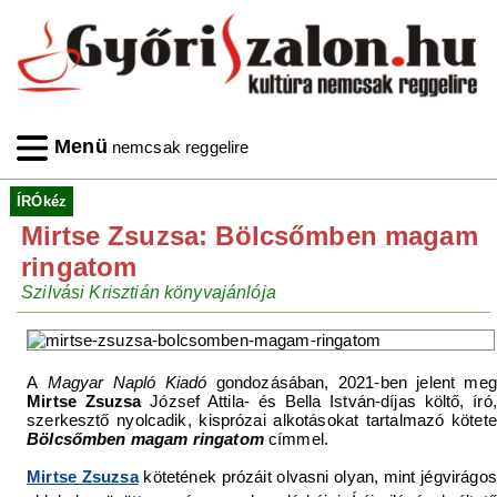
Menü
nemcsak reggelire
ÍRÓkéz
Mirtse Zsuzsa: Bölcsőmben magam
ringatom
Szilvási Krisztián könyvajánlója
A
Magyar Napló Kiadó
gondozásában, 2021-ben jelent meg
Mirtse Zsuzsa
József Attila- és Bella István-díjas költő, író,
szerkesztő nyolcadik, kisprózai alkotásokat tartalmazó kötete
Bölcsőmben magam ringatom
címmel.
Mirtse Zsuzsa
kötetének prózáit olvasni olyan, mint jégvirágos