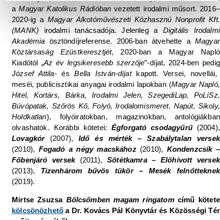
a
Magyar Katolikus Rádióban
vezetett irodalmi műsort. 2016–
2020-ig a
Magyar Alkotóművészeti Közhasznú Nonprofit Kft.
(MANK)
irodalmi tanácsadója. Jelenleg a
Digitális Irodalmi
Akadémia
ösztöndíjreferense. 2006-ban átvehette a
Magyar
Köztársaság Ezüstkeresztjét
, 2020-ban a Magyar Napló
Kiadótól „
Az év legsikeresebb szerzője
”-díjat, 2024-ben pedig
József Attila-
és
Bella István-díjat
kapott. Versei, novellái,
meséi, publicisztikai anyagai irodalmi lapokban (
Magyar Napló,
Hitel, Kortárs, Bárka, Irodalmi Jelen, SzegediLap, PoLíSz,
Búvópatak, Szőrös Kő, Folyó, Irodalomismeret, Napút, Sikoly,
Holdkatlan
), folyóiratokban, magazinokban, antológiákban
olvashatók. Korábbi kötetei:
Égforgató csodagyűrű
(2004),
Lovagkór
(2007),
Idő és mérték – Szabálytalan versek
(2010),
Fogadó a négy macskához
(2010),
Kondenzcsík –
Főbenjáró versek
(2011),
Sötétkamra – Előhívott versek
(2013),
Tizenhárom bűvös tükör – Mesék felnőtteknek
(2019).
Mirtse Zsuzsa
Bölcsőmben magam ringatom
című kötete
kölcsönözhető
a Dr. Kovács Pál Könyvtár és Közösségi Tér