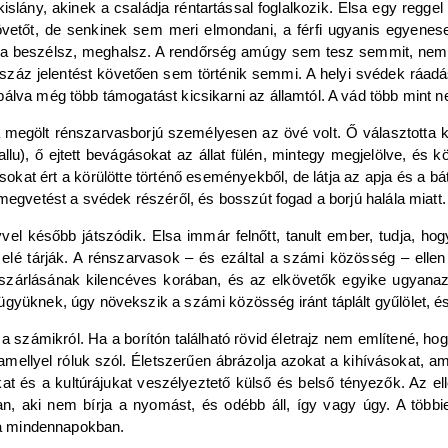
islány, akinek a családja réntartással foglalkozik. Elsa egy regge
övetőt, de senkinek sem meri elmondani, a férfi ugyanis egyenese
: ha beszélsz, meghalsz. A rendőrség amúgy sem tesz semmit, nem 
 száz jelentést követően sem történik semmi. A helyi svédek ráadá
álva még több támogatást kicsikarni az államtól. A vád több mint n
a megölt rénszarvasborjú személyesen az övé volt. Ő választotta ki,
allu), ő ejtett bevágásokat az állat fülén, mintegy megjelölve, és k
sokat ért a körülötte történő eseményekből, de látja az apja és a b
megvetést a svédek részéről, és bosszút fogad a borjú halála miatt.
l később játszódik. Elsa immár felnőtt, tanult ember, tudja, hog
elé tárják. A rénszarvasok – és ezáltal a számi közösség – ellen
szárlásának kilencéves korában, és az elkövetők egyike ugyanaz a
gyüknek, úgy növekszik a számi közösség iránt táplált gyűlölet, é
számikról. Ha a borítón található rövid életrajz nem említené, hog
 amellyel róluk szól. Életszerűen ábrázolja azokat a kihívásokat
kat és a kultúrájukat veszélyeztető külső és belső tényezők. Az e
Van, aki nem bírja a nyomást, és odébb áll, így vagy úgy. A töb
i a mindennapokban.