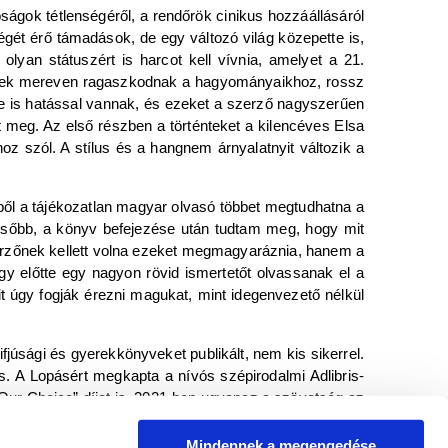
óságok tétlenségéről, a rendőrök cinikus hozzáállásáról
gét érő támadások, de egy változó világ közepette is,
olyan státuszért is harcot kell vívnia, amelyet a 21.
ősek mereven ragaszkodnak a hagyományaikhoz, rossz
 is hatással vannak, és ezeket a szerző nagyszerűen
t meg. Az első részben a történteket a kilencéves Elsa
yhoz szól. A stílus és a hangnem árnyalatnyit változik a
yből a tájékozatlan magyar olvasó többet megtudhatna a
később, a könyv befejezése után tudtam meg, hogy mit
szerzőnek kellett volna ezeket megmagyaráznia, hanem a
gy előtte egy nagyon rövid ismertetőt olvassanak el a
it úgy fogják érezni magukat, mint idegenvezető nélkül
 ifjúsági és gyerekkönyveket publikált, nem kis sikerrel.
s. A Lopásért megkapta a nívós szépirodalmi Adlibris-
 Our Choice” díjat is. 2021-ben ugyanaz a szövetség az
zített játékfilmet.
Mindennek a megengedése