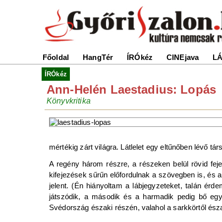
Főoldal
HangTér
ÍRÓkéz
CINEjava
LÁ
ÍRÓkéz
Ann-Helén Laestadius: Lopás
Könyvkritika
mértékig zárt világra. Látlelet egy eltűnőben lévő tár
A regény három részre, a részeken belül rövid fej
kifejezések sűrűn előfordulnak a szövegben is, és 
jelent. (Én hiányoltam a lábjegyzeteket, talán ér
játszódik, a második és a harmadik pedig bő egy
Svédország északi részén, valahol a sarkkörtől ész