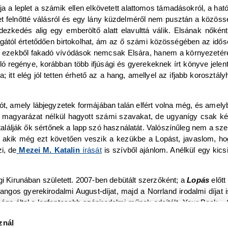
tja a leplet a számik ellen elkövetett alattomos támadásokról, a hat
t felnőtté válásról és egy lány küzdelméről nem pusztán a közössé
zkedés alig egy emberöltő alatt elavulttá válik. Elsának nőként 
gától értetődően birtokolhat, ám az ő számi közösségében az id
ezekből fakadó vívódások nemcsak Elsára, hanem a környezetére
ló regénye, korábban több ifjúsági és gyerekeknek írt könyve jelen
a; itt elég jól tetten érhető az a hang, amellyel az ifjabb korosztál
ót, amely lábjegyzetek formájában talán elfért volna még, és amel
an, magyarázat nélkül hagyott számi szavakat, de ugyanígy csak 
t találják ők sértőnek a lapp szó használatát. Valószínűleg nem a 
k, akik még ezt követően veszik a kezükbe a Lopást, javaslom, ho
i, de
Mezei M. Katalin
írását
is szívből ajánlom. Anélkül egy kics
 Kirunában született. 2007-ben debütált szerzőként; a
Lopás
előtt
ngos gyerekirodalmi August-díjat, majd a Norrland irodalmi díjat i
sége által a legfontosabb szépirodalmi műnek odaítélt „Your Book –
 írt regényét. A könyv alapján a Netflix és a Kolibri Productions kés
znál