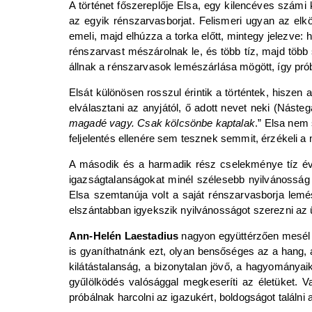
A történet főszereplője Elsa, egy kilencéves számi k
az egyik rénszarvasborjat. Felismeri ugyan az elk
emeli, majd elhúzza a torka előtt, mintegy jelezve
rénszarvast mészárolnak le, és több tíz, majd több
állnak a rénszarvasok lemészárlása mögött, így prób
Elsát különösen rosszul érintik a történtek, hiszen 
elválasztani az anyjától, ő adott nevet neki (Násteg
magadé vagy. Csak kölcsönbe kaptalak
.” Elsa nem 
feljelentés ellenére sem tesznek semmit, érzékeli a 
A második és a harmadik rész cselekménye tíz évve
igazságtalanságokat minél szélesebb nyilvánosság 
Elsa szemtanúja volt a saját rénszarvasborja lemé
elszántabban igyekszik nyilvánosságot szerezni az ü
Ann-Helén Laestadius
nagyon együttérzően mesél a 
is gyaníthatnánk ezt, olyan bensőséges az a hang,
kilátástalanság, a bizonytalan jövő, a hagyományai
gyűlölködés valósággal megkeseríti az életüket. 
próbálnak harcolni az igazukért, boldogságot találn