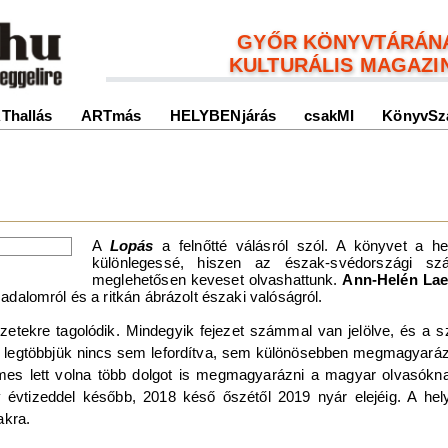
GYŐR KÖNYVTÁRÁN
KULTURÁLIS MAGAZI
Thallás
ARTmás
HELYBENjárás
csakMI
KönyvSz
A
Lopás
a felnőtté válásról szól. A könyvet a he
különlegessé, hiszen az észak-svédországi szám
meglehetősen keveset olvashattunk.
Ann-Helén La
sadalomról és a ritkán ábrázolt északi valóságról.
ezetekre tagolódik. Mindegyik fejezet számmal van jelölve, és a 
a legtöbbjük nincs sem lefordítva, sem különösebben megmagyarázv
demes lett volna több dolgot is megmagyarázni a magyar olvasókn
 évtizeddel később, 2018 késő őszétől 2019 nyár elejéig. A he
akra.