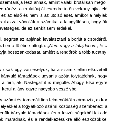
l szemtanúja lesz annak, amint valaki brutálisan megöli
n ránéz, a mutatóujját csendre intőn vékony ajka elé
ez az első és nem is az utolsó eset, amikor a helyiek
sul azzal vádolják a számikat a falugyűlésen, hogy ők
evetséges, de ez senkit sem érdekel.
 segített az apjának leválasztani a borjút a csordáról,
özben a fülébe suttogta: „
Nem vagy a tulajdonom, te a
átyja bosszankodását, amiért a rendőrök a több tucatnyi
y csak úgy van esélyük, ha a számik ellen elkövetett
 irányuló támadások ugyanis azóta folytatódnak, hogy
 férfi, aki Nástegallut is megölte. Ahogy Elsa egyre
s kerül a lány egyre nagyobb veszélybe.
y számi és tornedáli finn felmenőktől származik, akkor
, amelyekkel a fogyatkozó számi közösség szembenéz: a
llenük irányuló támadások és a feszültségekből fakadó
biek maradnak, és a rendelkezésükre álló eszközökkel