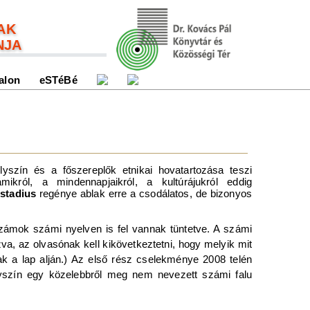
AK
NJA
alon
eSTéBé
lyszín és a főszereplők etnikai hovatartozása teszi
ikról, a mindennapjaikról, a kultúrájukról eddig
estadius
regénye ablak erre a csodálatos, de bizonyos
számok számi nyelven is fel vannak tüntetve. A számi
a, az olvasónak kell kikövetkeztetni, hogy melyik mit
ak a lap alján.) Az első rész cselekménye 2008 telén
lyszín egy közelebbről meg nem nevezett számi falu