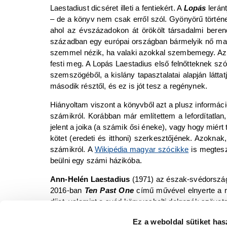
Laestadiust dicséret illeti a fentiekért. A
Lopás
lerán
– de a könyv nem csak erről szól. Gyönyörű történe
ahol az évszázadokon át örökölt társadalmi berende
században egy európai országban bármelyik nő ma
szemmel nézik, ha valaki azokkal szembemegy. Az 
festi meg. A Lopás Laestadius első felnőtteknek szó
szemszögéből, a kislány tapasztalatai alapján láttatj
második résztől, és ez is jót tesz a regénynek.
Hiányoltam viszont a könyvből azt a plusz informáci
számikról. Korábban már említettem a lefordítatl
jelent a joika (a számik ősi éneke), vagy hogy miér
kötet (eredeti és itthoni) szerkesztőjének. Azokna
számikról. A
Wikipédia magyar szócikke
is megtesz
beülni egy számi házikóba.
Ann-Helén Laestadius
(1971) az észak-svédországi
2016-ban
Ten Past One
című művével elnyerte a ra
díjat, valamint a svéd könyvesbolti dolgozók szövet
Év Könyvének választotta Laestadius első felnőtteknek
Ez a weboldal sütiket has