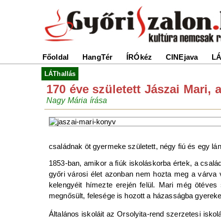
Főoldal
HangTér
ÍRÓkéz
CINEjava
LÁ
LÁThallás
170 éve született Jászai Mari,
Nagy Mária írása
családnak öt gyermeke született, négy fiú és egy lán
1853-ban, amikor a fiúk iskoláskorba értek, a csal
győri városi élet azonban nem hozta meg a várva 
kelengyéit hímezte erején felül. Mari még ötéves
megnősült, felesége is hozott a házasságba gyereke
Általános iskoláit az Orsolyita-rend szerzetesi isko