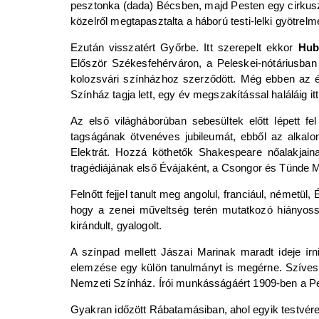
pesztonka (dada) Bécsben, majd Pesten egy cirkuszo
közelről megtapasztalta a háború testi-lelki gyötrelme
Ezután visszatért Győrbe. Itt szerepelt ekkor
Hub
Először Székesfehérváron, a Peleskei-nótáriusban
kolozsvári színházhoz szerződött. Még ebben az 
Színház tagja lett, egy év megszakítással haláláig it
Az első világháborúban sebesültek előtt lépett f
tagságának ötvenéves jubileumát, ebből az alkalomb
Elektrát. Hozzá köthetők Shakespeare nőalakjain
tragédiájának első Évájaként, a Csongor és Tünde M
Felnőtt fejjel tanult meg angolul, franciául, németül
hogy a zenei műveltség terén mutatkozó hiányossága
kirándult, gyalogolt.
A színpad mellett Jászai Marinak maradt ideje ír
elemzése egy külön tanulmányt is megérne. Szívesen
Nemzeti Színház. Írói munkásságáért 1909-ben a Pető
Gyakran időzött Rábatamásiban, ahol egyik testvére