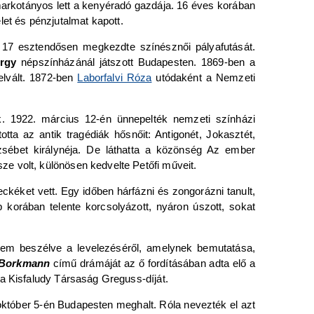
markotányos lett a kenyéradó gazdája. 16 éves korában
elet és pénzjutalmat kapott.
s 17 esztendősen megkezdte színésznői pályafutását.
rgy
népszínházánál játszott Budapesten. 1869-ben a
elvált. 1872-ben
Laborfalvi Róza
utódaként a Nemzeti
ak. 1922. március 12-én ünnepelték nemzeti színházi
tta az antik tragédiák hősnőit: Antigonét, Jokasztét,
zsébet királynéja. De láthatta a közönség Az ember
e volt, különösen kedvelte Petőfi műveit.
vleckéket vett. Egy időben hárfázni és zongorázni tanult,
b korában telente korcsolyázott, nyáron úszott, sokat
 nem beszélve a levelezéséről, amelynek bemutatása,
 Borkmann
című drámáját az ő fordításában adta elő a
 a Kisfaludy Társaság Greguss-díját.
október 5-én Budapesten meghalt. Róla nevezték el azt