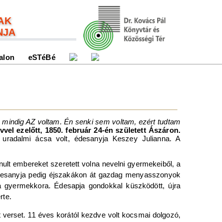
AK
NJA
alon
eSTéBé
mindig AZ voltam. Én senki sem voltam, ezért tudtam
vvel ezelőtt, 1850. február 24-én született Ászáron.
k uradalmi ácsa volt, édesanyja Keszey Julianna. A
ult embereket szeretett volna nevelni gyermekeiből, a
, édesanyja pedig éjszakákon át gazdag menyasszonyok
 a gyermekkora. Édesapja gondokkal küszködött, újra
rte.
tt verset. 11 éves korától kezdve volt kocsmai dolgozó,