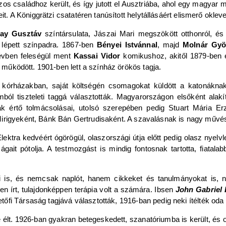
s családhoz került, és így jutott el Ausztriába, ahol egy magyar 
it. A Königgrätzi csatatéren tanúsított helytállásáért elismerő oklev
ay Gusztáv
színtársulata, Jászai Mari megszökött otthonról, é
 lépett színpadra. 1867-ben
Bényei Istvánnal
, majd
Molnár Gyö
évben feleségül ment
Kassai Vidor
komikushoz, akitől 1879-ben 
t működött. 1901-ben lett a színház örökös tagja.
el kórházakban, saját költségén csomagokat küldött a katonákn
ól tiszteleti taggá választották. Magyarországon elsőként alakíto
ak értő tolmácsolásai, utolsó szerepében pedig Stuart Mária Er
irigyeként, Bánk Bán Gertrudisaként. A szavalásnak is nagy művész
, Élektra kedvéért ógörögül, olaszországi útja előtt pedig olasz nyel
it pótolja. A testmozgást is mindig fontosnak tartotta, fiatalab
ni is, és nemcsak naplót, hanem cikkeket és tanulmányokat is,
 írt, tulajdonképpen terápia volt a számára. Ibsen
John Gabriel
fi Társaság tagjává választották, 1916-ban pedig neki ítélték oda
 élt. 1926-ban gyakran betegeskedett, szanatóriumba is került, és 