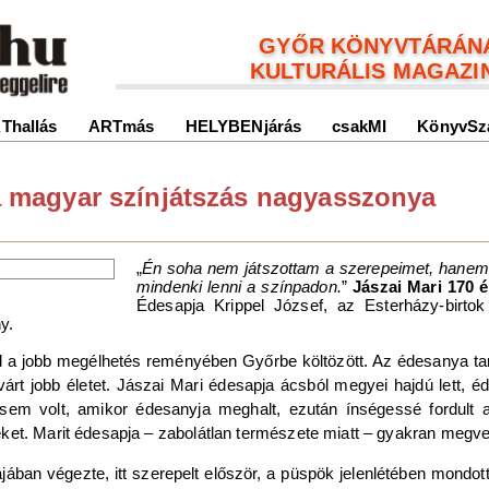
GYŐR KÖNYVTÁRÁN
KULTURÁLIS MAGAZI
Thallás
ARTmás
HELYBENjárás
csakMI
KönyvSz
 a magyar színjátszás nagyasszonya
„
Én soha nem játszottam a szerepeimet, hanem 
mindenki lenni a színpadon.
”
Jászai Mari 170 é
Édesapja Krippel József, az Esterházy-birto
y.
ád a jobb megélhetés reményében Győrbe költözött. Az édesanya tan
várt jobb életet. Jászai Mari édesapja ácsból megyei hajdú lett
 sem volt, amikor édesanyja meghalt, ezután ínségessé fordult
ket. Marit édesapja – zabolátlan természete miatt – gyakran megve
lájában végezte, itt szerepelt először, a püspök jelenlétében mondo