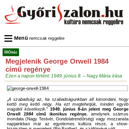
Menü
nemcsak reggelire
ÍRÓkéz
Megjelenik George Orwell 1984
című regénye
Ezen a napon történt: 1949. június 8. – Nagy Mária írása
„
A szabadság az, ha szabadságunkban áll kimondani, hogy
kettő meg kettő négy. Ha ezt megtehetjük, minden egyéb
magától következik.
”
1949. június 8-án jelent meg George
Orwell
1984
című ikonikus regénye
, amelynek számos
mondata (Nagy Testvér, Gondolatrendőrség) vagy mozzanata
napjainkban már az egyetemes kultúra része, a show-
bizniszben is megjelent (Big Brother), és szállóigévé vált.