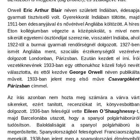
Orwell
Eric Arthur Blair
néven született Indiában, édesapja
gyarmati tisztviselő volt. Gyerekkorát Indiában töltötte, majd
1911-ben édesanyjával és nővérével Angliába költözött. A híres
Eton kollégiumban végezte a középiskolát, s mivel nem
sikerült egyetemi ösztöndíjat szereznie, visszatért Indiába, ahol
1922-től a burmai gyarmati rendőrségnél dolgozott. 1927-ben
ismét Angliába ment, szociális érzékenységtől vezérelve
dolgozott Londonban, Párizsban. Ezután kezdett el írni. Írói
vezetéknevének 1933-ban egy otthonukhoz közeli folyó nevét
választotta, és ettől kezdve
George Orwell
néven publikálta
műveit. 1933-ban jelent meg első műve
Csavargóként
Párizsban
címmel.
Az írás azonban nem hozta meg számára a várva várt
sikereket, ezért tanított, recenziókat írt, könyvesboltban
dolgozott. 1936-ban feleségül vette
Eileen O’Shaughnessy
-t,
majd Barcelonába utazott, hogy a spanyol polgárháborúról
tudósítson. Baloldaliságát a spanyol polgárháború is
megerősítette, Spanyolországból feleségével Franciaországba
menekült. 1938-ban jelent meg a spanyolországi élményeiből