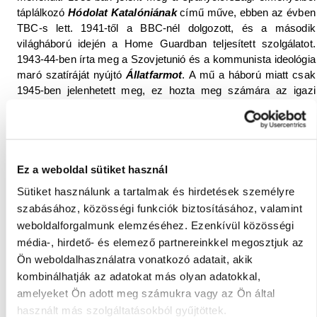
táplálkozó
Hódolat Katalóniának
című műve, ebben az évben
TBC-s lett. 1941-től a BBC-nél dolgozott, és a második
világháború idején a Home Guardban teljesített szolgálatot.
1943-44-ben írta meg a Szovjetunió és a kommunista ideológia
maró szatíráját nyújtó
Állatfarmot
. A mű a háború miatt csak
1945-ben jelenhetett meg, ez hozta meg számára az igazi
hírnevet.
1948-ban kezdte el írni az
1984
-et, amikor elkezdődött a
hidegháború, a totális diktatúrák kialakulásának időszaka várt a
világra.
A regény 1949. június 8-án jelent meg az Egyesült
Ez a weboldal sütiket használ
Királyságban
a Secker és Warburg kiadó gondozásában, 25
Sütiket használunk a tartalmak és hirdetések személyre
ezer példányban. A könyveket zöld és vörös borításban adták
szabásához, közösségi funkciók biztosításához, valamint
ki, ezek ma már nagy ritkaságnak számítanak. Orwell
Az
weboldalforgalmunk elemzéséhez. Ezenkívül közösségi
utolsó ember Európában
címet adta regényének, de kiadója,
Frederic Warburg
a népszerűség és a nagyobb siker
média-, hirdető- és elemező partnereinkkel megosztjuk az
érdekében javasolta a változtatást. Többféle magyarázat
Ön weboldalhasználatra vonatkozó adatait, akik
született erre: a cselekménye 1984-ben játszódik, és az egyik
kombinálhatják az adatokat más olyan adatokkal,
variáció szerint egyszerűen csak felcserélte megírásának
amelyeket Ön adott meg számukra vagy az Ön által
időpontját, és így született meg az 1984 cím.
használt más szolgáltatásokból gyűjtöttek.