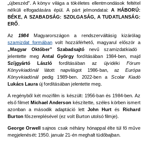
„újbeszéd”. A könyv világa a tökéletes ellentmondások feltétel
nélküli elfogadására épül. A párt jelmondatai:
A HÁBORÚ:
BÉKE, A SZABADSÁG: SZOLGASÁG, A TUDATLANSÁG:
ERŐ
.
Az
1984
Magyarországon a rendszerváltásig kizárólag
szamizdat formában
volt hozzáférhető, magyarul először a
„Magyar Október” Szabadsajtó
nevű szamizdatkiadó
jelentette meg
Antal György
fordításában 1984-ben, majd
Szíjgyártó László
fordításában az újvidéki
Fórum
Könyvkiadónál
látott napvilágot 1986-ban, az
Európa
Könyvkiadónál
pedig 1989-ben. 2022-ben a
Scolar Kiadó
Lukács Laura
új fordításában jelentette meg.
A regényből két mozifilm is készült: 1956-ban és 1984-ben. Az
első filmet
Michael Anderson
készítette, széles körben ismert
azonban a második adaptáció lett
John Hurt
és
Richard
Burton
főszereplésével (ez volt Burton utolsó filmje).
George Orwell
sajnos csak néhány hónappal élte túl fő műve
megjelenését: 1950. január 21-én meghalt tüdőbajban.