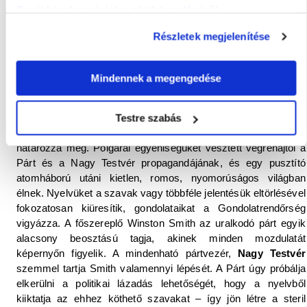
További információk a sütik kezeléséről
.
A történet egészen pontosan 1984. április 4-én kezdődik,
Winston Smith
, a regény főhősének naplójában az első
Részletek megjelenítése
bejegyzés 13.00-kor születik meg: „
Derült, hideg áprilisi nap
volt, az órák éppen tizenhármat ütöttek.
” Óceánia állandó
háborúban áll a világ másik két szuperhatalmának egyikével,
Mindennek a megengedése
szövetségben a másikkal. Külpolitikáját gondosan előkészített
árulások, belpolitikáját a tudatlanságra, az önálló gondolkodás
képességének elfojtására, a múlt meghamisítására,
Testre szabás
hazugságokra és félelemre alapozott oligarchikus önkény
határozza meg. Polgárai egyéniségüket vesztett végrehajtói a
Párt és a Nagy Testvér propagandájának, és egy pusztító
atomháború utáni kietlen, romos, nyomorúságos világban
élnek. Nyelvüket a szavak vagy többféle jelentésük eltörlésével
fokozatosan kiüresítik, gondolataikat a Gondolatrendőrség
vigyázza. A főszereplő Winston Smith az uralkodó párt egyik
alacsony beosztású tagja, akinek minden mozdulatát
képernyőn figyelik. A mindenható pártvezér,
Nagy Testvér
szemmel tartja Smith valamennyi lépését. A Párt úgy próbálja
elkerülni a politikai lázadás lehetőségét, hogy a nyelvből
kiiktatja az ehhez köthető szavakat – így jön létre a steril