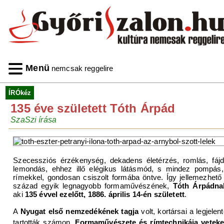
Menü
nemcsak reggelire
ÍRÓkéz
135 éve született Tóth Árpád
SzaSzi írása
Szecessziós érzékenység, dekadens életérzés, romlás, fáj
lemondás, ehhez illő elégikus látásmód, s mindez pompás
rímekkel, gondosan csiszolt formába öntve. Így jellemezhet
század egyik legnagyobb formaművészének,
Tóth Árpádna
aki
135 évvel ezelőtt, 1886. április 14-én született
.
A
Nyugat első nemzedékének tagja
volt, kortársai a legjele
tartották számon.
Formaművészete és rímtechnikája veteke