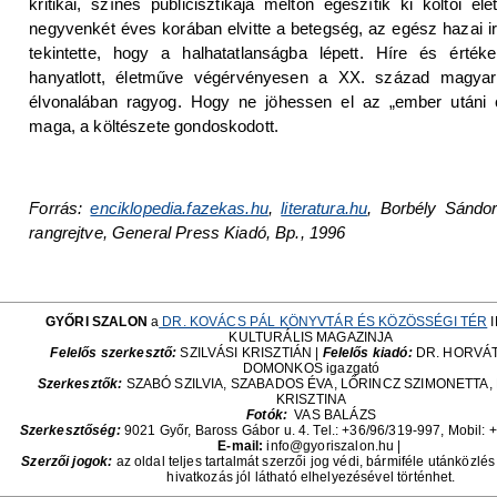
kritikái, színes publicisztikája méltón egészítik ki költői él
negyvenkét éves korában elvitte a betegség, az egész hazai ir
tekintette, hogy a halhatatlanságba lépett. Híre és érték
hanyatlott, életműve végérvényesen a XX. század magyar
élvonalában ragyog. Hogy ne jöhessen el az „ember utáni c
maga, a költészete gondoskodott.
Forrás:
enciklopedia.fazekas.hu
,
literatura.hu
, Borbély Sándor
rangrejtve, General Press Kiadó, Bp., 1996
GYŐRI SZALON
a
DR. KOVÁCS PÁL KÖNYVTÁR ÉS KÖZÖSSÉGI TÉR
I
KULTURÁLIS MAGAZINJA
Felelős szerkesztő:
SZILVÁSI KRISZTIÁN |
Felelős kiadó:
DR. HORVÁ
DOMONKOS igazgató
Szerkesztők:
SZABÓ SZILVIA, SZABADOS ÉVA, LŐRINCZ SZIMONETTA
KRISZTINA
Fotók:
VAS BALÁZS
Szerkesztőség:
9021 Győr, Baross Gábor u. 4. Tel.: +36/96/319-997, Mobil:
+
E-mail:
info@gyoriszalon.hu |
Szerzői jogok:
az oldal teljes tartalmát szerzői jog védi, bármiféle utánközlé
hivatkozás jól látható elhelyezésével történhet.