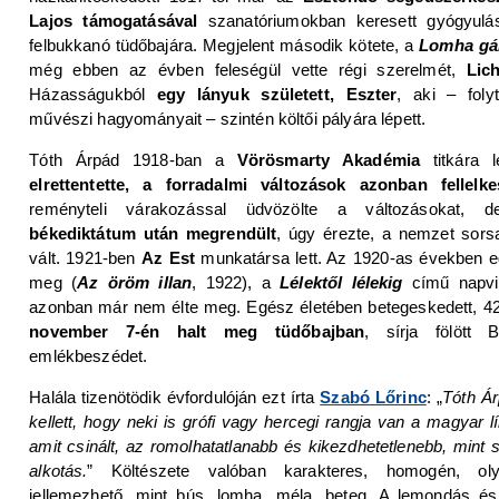
Lajos támogatásával
szanatóriumokban keresett gyógyulás
felbukkanó tüdőbajára. Megjelent második kötete, a
Lomha gá
még ebben az évben feleségül vette régi szerelmét,
Lic
Házasságukból
egy lányuk született, Eszter
, aki – foly
művészi hagyományait – szintén költői pályára lépett.
Tóth Árpád 1918-ban a
Vörösmarty Akadémia
titkára l
elrettentette, a forradalmi változások azonban fellelke
reményteli várakozással üdvözölte a változásokat, d
békediktátum után megrendült
, úgy érezte, a nemzet sorsa
vált. 1921-ben
Az Est
munkatársa lett. Az 1920-as években eg
meg (
Az öröm illan
, 1922), a
Lélektől lélekig
című napvil
azonban már nem élte meg. Egész életében betegeskedett, 4
november 7-én halt meg tüdőbajban
, sírja fölött 
emlékbeszédet.
Halála tizenötödik évfordulóján ezt írta
Szabó Lőrinc
: „
Tóth Ár
kellett, hogy neki is grófi vagy hercegi rangja van a magyar l
amit csinált, az romolhatatlanabb és kikezdhetetlenebb, mint
alkotás.
” Költészete valóban karakteres, homogén, ol
jellemezhető, mint bús, lomha, méla, beteg. A lemondás és 