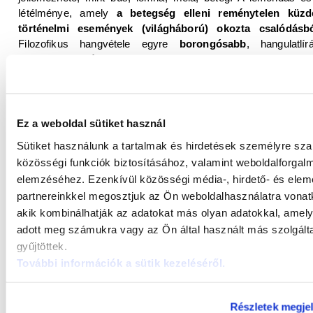
létélménye, amely
a betegség elleni reménytelen küz
történelmi események (világháború) okozta csalódásbó
Filozofikus hangvétele egyre
borongósabb
, hangulatlír
eszköze az
elégia
lett. Stílusában számos
impresszionist
vonást
mutat, amely leginkább a világ hangulati és érzéki
igényében érhető tetten. Verselése tudatos, mesterien c
legismertebb és leghíresebb elégiája az
Elégia egy rekettyeb
a természet és az ember végképp megromlott viszonyáról
Ez a weboldal sütiket használ
módon a hőn áhított idillt csak az emberi élet pusztulása, 
Sütiket használunk a tartalmak és hirdetések személyre sz
csend” hozhatja el. A természet tehát diadalmaskodik, de enn
közösségi funkciók biztosításához, valamint weboldalforgal
emberiség halála.
elemzéséhez. Ezenkívül közösségi média-, hirdető- és ele
Mély pesszimizmusa ellenére néha mégis a szenvedél
partnereinkkel megosztjuk az Ön weboldalhasználatra vonatk
hőfokán szólalt meg. Például a játékosan kedves szerelm
akik kombinálhatják az adatokat más olyan adatokkal, amel
Rímes furcsa játék
, amely bőkezűen ontja a tiszta rímeket,
adott meg számukra vagy az Ön által használt más szolgált
Az öröm mellett azonban itt is hangot kap a melankólia, a bána
gyűjtöttek.
szerelem az, amely ódai húrokat képes megpendíteni a költ
További információk a sütik kezeléséről
.
Legszebb, legforróbb hangú vallomása az
Esti sugárkos
magyar líra egyik gyöngyszemévé vált. Kiteljesedett köl
jellegzetes darabja a
Körúti hajnal
(1923) című költ
Részletek megjel