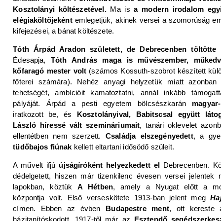
Kosztolányi költészetével.
Ma is
a modern irodalom egy
elégiaköltőjeként
emlegetjük, akinek versei a szomorúság em
kifejezései, a bánat költészete.
Tóth Árpád Aradon született, de Debrecenben töltötte 
Édesapja,
Tóth András maga is művészember, műkedve
kőfaragó mester volt
(számos Kossuth-szobrot készített kül
főterei számára). Nehéz anyagi helyzetük miatt azonban
tehetségét, ambícióit kamatoztatni, annál inkább támogat
pályáját. Árpád a pesti egyetem bölcsészkarán
magyar
iratkozott be, és
Kosztolányival, Babitscsal együtt lát
László híressé vált szemináriumait
, tanári oklevelet azonb
ellentétben nem szerzett.
Családja elszegényedett
, a gye
tüdőbajos fiúnak
kellett eltartani idősödő szüleit.
A művelt ifjú
újságíróként helyezkedett el
Debrecenben. Köl
dédelgetett, hiszen már tizenkilenc évesen versei jelentek
lapokban, köztük
A Hétben
, amely a Nyugat előtt a mo
központja volt. Első verseskötete 1913-ban jelent meg
Ha
címen. Ebben az évben
Budapestre ment
, ott kereste 
házitanítóskodott. 1917-től már az
Esztendő segédszerkesz