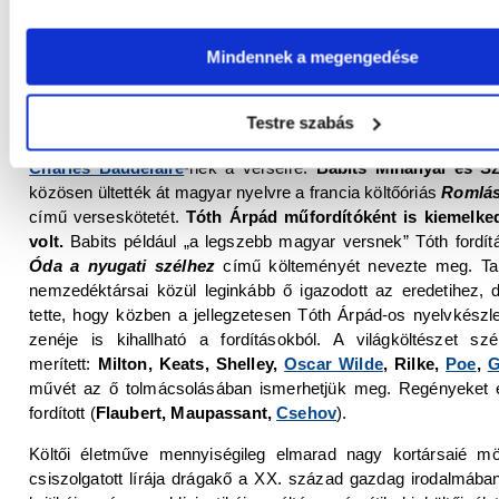
napszakváltás ősi metaforáját használva szól a hétköznapi vi
és csodájáról, amelyet csak a mindennapok robotja képes velün
A józan robot vakká teszi az embert, csak rajtunk múlik, hogy
Mindennek a megengedése
a hétköznapok apró csodáit.
Mivel költészetének fő témája a romlás, a magány és a testi
Testre szabás
véletlen, hogy könnyen ráakadt a klasszikus modern költészet 
Charles Baudelaire
-nek a verseire.
Babits Mihállyal és S
közösen ültették át magyar nyelvre a francia költőóriás
Romlás
című verseskötetét.
Tóth Árpád műfordítóként is kiemelke
volt.
Babits például „a legszebb magyar versnek” Tóth fordí
Óda a nyugati szélhez
című költeményét nevezte meg. Tal
nemzedéktársai közül leginkább ő igazodott az eredetihez, 
tette, hogy közben a jellegzetesen Tóth Árpád-os nyelvkészl
zenéje is kihallható a fordításokból. A világköltészet szél
merített:
Milton, Keats, Shelley,
Oscar Wilde
, Rilke,
Poe
,
G
művét az ő tolmácsolásában ismerhetjük meg. Regényeket 
fordított (
Flaubert, Maupassant,
Csehov
).
Költői életműve mennyiségileg elmarad nagy kortársaié mö
csiszolgatott lírája drágakő a XX. század gazdag irodalmában.